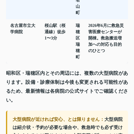
名
山
町
名古屋市立大
桜山駅（桜
瑞
2026年6月に救急災
学病院
通線）徒歩
穂
害医療センターが
1〜3分
区
開棟。救急搬送増
瑞
加への対応も目的
穂
のひとつ
町
昭和区・瑞穂区内とその周辺には、複数の大型病院があ
ります。設備・診療体制は今後も変更される可能性があ
るため、最新情報は各病院の公式サイトでご確認くださ
い。
大型病院が近ければ安心、とは限りません：
大型病院
は紹介状・予約が必要な場合や、救急時でも必ず受け