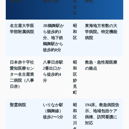
病院名
最寄り駅
所
特色
在
区
名古屋大学医
JR鶴舞駅か
昭
東海地方有数の大
学部附属病院
ら徒歩約3
和
学病院。特定機能
分、地下鉄
区
病院
鶴舞駅から
徒歩約8分
日本赤十字社
八事日赤駅
昭
救急・急性期医療
愛知医療セン
2番出口か
和
の拠点
ター名古屋第
ら徒歩約4
区
二病院（八事
分
妙
日赤）
見
町
聖霊病院
いりなか駅
昭
194床。救急病院告
（鶴舞線）
和
示、地域包括ケア
徒歩2〜5分
区
病棟、訪問看護に
川
対応