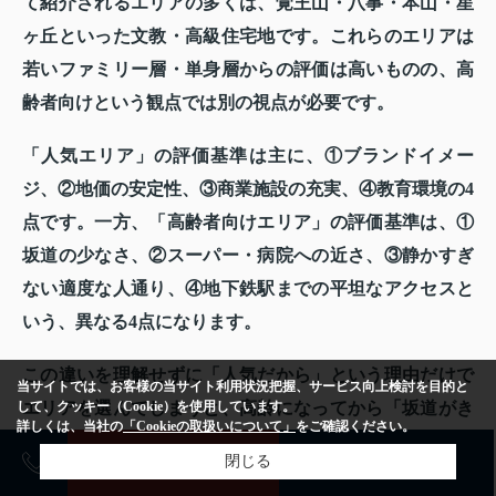
て紹介されるエリアの多くは、覚王山・八事・本山・星
ヶ丘といった文教・高級住宅地です。これらのエリアは
若いファミリー層・単身層からの評価は高いものの、高
齢者向けという観点では別の視点が必要です。
「人気エリア」の評価基準は主に、①ブランドイメー
ジ、②地価の安定性、③商業施設の充実、④教育環境の4
点です。一方、「高齢者向けエリア」の評価基準は、①
坂道の少なさ、②スーパー・病院への近さ、③静かすぎ
ない適度な人通り、④地下鉄駅までの平坦なアクセスと
いう、異なる4点になります。
この違いを理解せずに「人気だから」という理由だけで
当サイトでは、お客様の当サイト利用状況把握、サービス向上検討を目的と
して、クッキー（Cookie）を使用しています。
エリアを選んでしまうと、高齢になってから「坂道がき
詳しくは、当社の
「Cookieの取扱いについて」
をご確認ください。
つい」「スーパーが遠い」といった不便を実感すること
売却査定
購入相談
閉じる
になりかねません。エリア選びの際は、必ず「誰にとっ