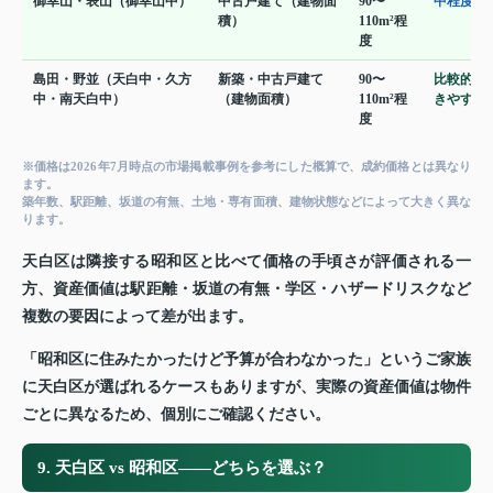
御幸山・表山（御幸山中）
中古戸建て（建物面
90〜
中程度
積）
110m²程
度
島田・野並（天白中・久方
新築・中古戸建て
90〜
比較的手
中・南天白中）
（建物面積）
110m²程
きやすい
度
※価格は2026年7月時点の市場掲載事例を参考にした概算で、成約価格とは異なり
ます。
築年数、駅距離、坂道の有無、土地・専有面積、建物状態などによって大きく異な
ります。
天白区は隣接する昭和区と比べて価格の手頃さが評価される一
方、資産価値は駅距離・坂道の有無・学区・ハザードリスクなど
複数の要因によって差が出ます。
「昭和区に住みたかったけど予算が合わなかった」というご家族
に天白区が選ばれるケースもありますが、実際の資産価値は物件
ごとに異なるため、個別にご確認ください。
9. 天白区 vs 昭和区——どちらを選ぶ？