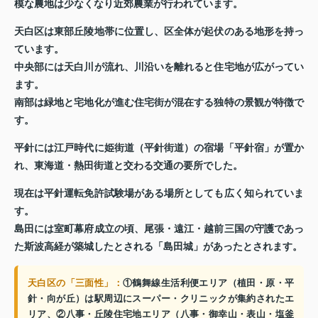
模な農地は少なくなり近郊農業が行われています。
天白区は東部丘陵地帯に位置し、区全体が起伏のある地形を持っ
ています。
中央部には天白川が流れ、川沿いを離れると住宅地が広がってい
ます。
南部は緑地と宅地化が進む住宅街が混在する独特の景観が特徴で
す。
平針には江戸時代に姫街道（平針街道）の宿場「平針宿」が置か
れ、東海道・熱田街道と交わる交通の要所でした。
現在は平針運転免許試験場がある場所としても広く知られていま
す。
島田には室町幕府成立の頃、尾張・遠江・越前三国の守護であっ
た斯波高経が築城したとされる「島田城」があったとされます。
天白区の「三面性」：
①鶴舞線生活利便エリア（植田・原・平
針・向が丘）は駅周辺にスーパー・クリニックが集約されたエ
リア、②八事・丘陵住宅地エリア（八事・御幸山・表山・塩釜