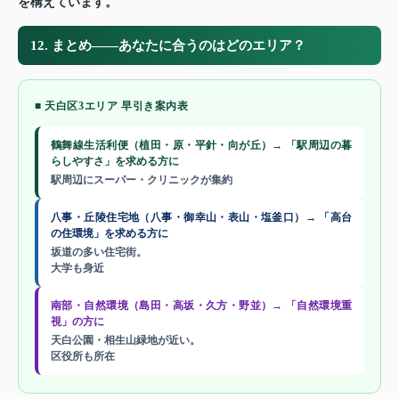
を構えています。
12. まとめ——あなたに合うのはどのエリア？
■ 天白区3エリア 早引き案内表
鶴舞線生活利便（植田・原・平針・向が丘）→ 「駅周辺の暮
らしやすさ」を求める方に
駅周辺にスーパー・クリニックが集約
八事・丘陵住宅地（八事・御幸山・表山・塩釜口）→ 「高台
の住環境」を求める方に
坂道の多い住宅街。
大学も身近
南部・自然環境（島田・高坂・久方・野並）→ 「自然環境重
視」の方に
天白公園・相生山緑地が近い。
区役所も所在