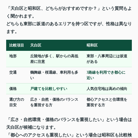
「天白区と昭和区、どちらがおすすめですか？」という質問もよ
く聞かれます。
どちらも東部に坂道のあるエリアを持つ区ですが、性格は異なり
ます。
比較項目
天白区
昭和区
地形
丘陵地が多く、駅からの高低
東部・八事周辺には坂道
差に注意
がある
交通
鶴舞線・桜通線、車利用も多
3路線を利用でき都心に
い
近い
価格
戸建てを比較しやすい
人気住宅地は高めの傾向
選び方の
広さ・自然・価格のバランス
都心アクセスと住環境を
目安
を重視する方
重視する方
「広さ・自然環境・価格のバランスを重視したい」という場合は
天白区が候補になります。
「都心へのアクセスも重視したい」という場合は昭和区も比較検