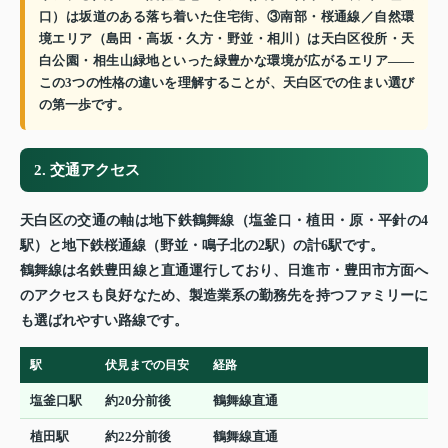
口）は坂道のある落ち着いた住宅街、③南部・桜通線／自然環
境エリア（島田・高坂・久方・野並・相川）は天白区役所・天
白公園・相生山緑地といった緑豊かな環境が広がるエリア——
この3つの性格の違いを理解することが、天白区での住まい選び
の第一歩です。
2. 交通アクセス
天白区の交通の軸は地下鉄鶴舞線（塩釜口・植田・原・平針の4
駅）と地下鉄桜通線（野並・鳴子北の2駅）の計6駅です。
鶴舞線は名鉄豊田線と直通運行しており、日進市・豊田市方面へ
のアクセスも良好なため、製造業系の勤務先を持つファミリーに
も選ばれやすい路線です。
駅
伏見までの目安
経路
塩釜口駅
約20分前後
鶴舞線直通
植田駅
約22分前後
鶴舞線直通