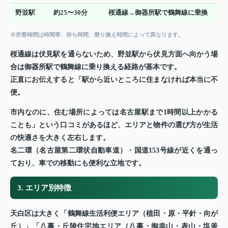
野並駅
約25〜30分
桜通線→御器所駅で鶴舞線に乗換
※所要時間は時間帯、待ち時間、乗り換え時間によって異なります。
桜通線は伏見駅を通らないため、野並駅から伏見方面へ向かう場
合は御器所駅で鶴舞線に乗り換える経路が基本です。
正直にお伝えすると「駅から近いところに住まなければ本当に不
便。
市内なのに、住む場所によっては名古屋駅まで1時間以上かかる
ことも」という口コミがあるほど、エリアと物件の選び方が生活
の快適さを大きく左右します。
名二環（名古屋第二環状自動車道）・国道153号線が近くを通っ
ており、車での移動にも便利な立地です。
3. エリア別特徴
天白区は大きく「鶴舞線生活利便エリア（植田・原・平針・向が
丘）」「八事・丘陵住宅地エリア（八事・御幸山・表山・塩釜