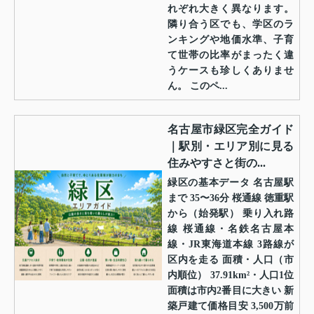
れぞれ大きく異なります。
隣り合う区でも、学区のラ
ンキングや地価水準、子育
て世帯の比率がまったく違
うケースも珍しくありませ
ん。 このペ...
名古屋市緑区完全ガイド
｜駅別・エリア別に見る
住みやすさと街の...
緑区の基本データ 名古屋駅
まで 35〜36分 桜通線 徳重駅
から（始発駅） 乗り入れ路
線 桜通線・名鉄名古屋本
線・JR東海道本線 3路線が
区内を走る 面積・人口（市
内順位） 37.91km²・人口1位
面積は市内2番目に大きい 新
築戸建て価格目安 3,500万前