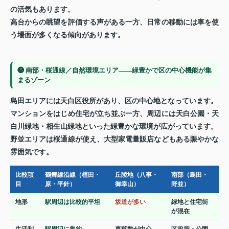
の活気もあります。
高台からの眺望を評価する声がある一方、日常の移動には車を使
う場面が多くなる傾向があります。
❸ 南部・桜通線／自然環境エリア——緑豊かで区の中心機能が集
まるゾーン
島田エリアには天白区役所があり、区の中心地となっています。
マンションをはじめ住宅が立ち並ぶ一方、周辺には天白公園・天
白川緑地・相生山緑地といった緑豊かな環境が広がっています。
野並エリアは桜通線が使え、大型家電量販店などもある賑やかな
雰囲気です。
比較項
鶴舞線沿線（植田・
丘陵地（八事・
南部（島田・
目
原・平針）
御幸山）
野並）
地形
駅周辺は比較的平坦
坂道が多い
緑地と住宅街
が混在