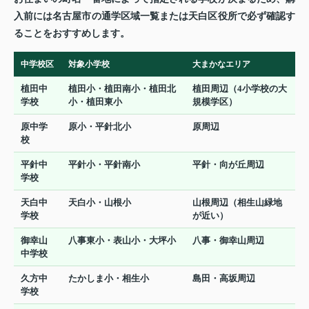
入前には名古屋市の通学区域一覧または天白区役所で必ず確認す
ることをおすすめします。
中学校区
対象小学校
大まかなエリア
植田中
植田小・植田南小・植田北
植田周辺（4小学校の大
学校
小・植田東小
規模学区）
原中学
原小・平針北小
原周辺
校
平針中
平針小・平針南小
平針・向が丘周辺
学校
天白中
天白小・山根小
山根周辺（相生山緑地
学校
が近い）
御幸山
八事東小・表山小・大坪小
八事・御幸山周辺
中学校
久方中
たかしま小・相生小
島田・高坂周辺
学校