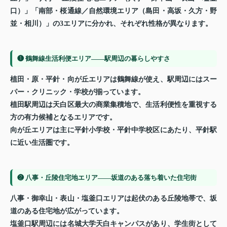
口）」「南部・桜通線／自然環境エリア（島田・高坂・久方・野
並・相川）」の3エリアに分かれ、それぞれ性格が異なります。
❶ 鶴舞線生活利便エリア——駅周辺の暮らしやすさ
植田・原・平針・向が丘エリアは鶴舞線が使え、駅周辺にはスー
パー・クリニック・学校が揃っています。
植田駅周辺は天白区最大の商業集積地で、生活利便性を重視する
方の有力候補となるエリアです。
向が丘エリアは主に平針小学校・平針中学校区にあたり、平針駅
に近い生活圏です。
❷ 八事・丘陵住宅地エリア——坂道のある落ち着いた住宅街
八事・御幸山・表山・塩釜口エリアは起伏のある丘陵地帯で、坂
道のある住宅地が広がっています。
塩釜口駅周辺には名城大学天白キャンパスがあり、学生街として