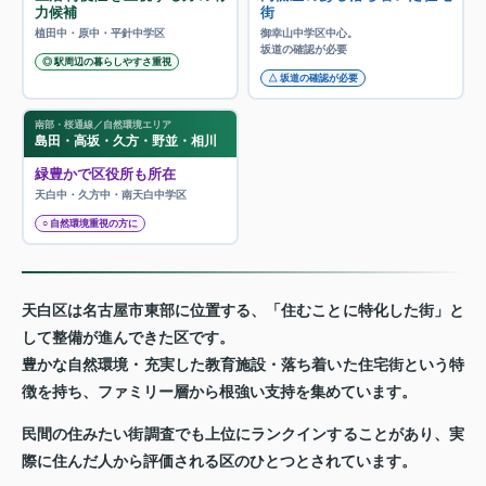
力候補
街
植田中・原中・平針中学区
御幸山中学区中心。
坂道の確認が必要
◎ 駅周辺の暮らしやすさ重視
△ 坂道の確認が必要
南部・桜通線／自然環境エリア
島田・高坂・久方・野並・相川
緑豊かで区役所も所在
天白中・久方中・南天白中学区
○ 自然環境重視の方に
天白区は名古屋市東部に位置する、「住むことに特化した街」と
して整備が進んできた区です。
豊かな自然環境・充実した教育施設・落ち着いた住宅街という特
徴を持ち、ファミリー層から根強い支持を集めています。
民間の住みたい街調査でも上位にランクインすることがあり、実
際に住んだ人から評価される区のひとつとされています。