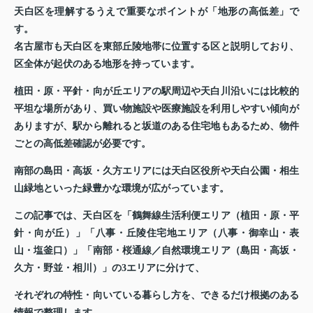
天白区を理解するうえで重要なポイントが「地形の高低差」で
す。
名古屋市も天白区を東部丘陵地帯に位置する区と説明しており、
区全体が起伏のある地形を持っています。
植田・原・平針・向が丘エリアの駅周辺や天白川沿いには比較的
平坦な場所があり、買い物施設や医療施設を利用しやすい傾向が
ありますが、駅から離れると坂道のある住宅地もあるため、物件
ごとの高低差確認が必要です。
南部の島田・高坂・久方エリアには天白区役所や天白公園・相生
山緑地といった緑豊かな環境が広がっています。
この記事では、天白区を「鶴舞線生活利便エリア（植田・原・平
針・向が丘）」「八事・丘陵住宅地エリア（八事・御幸山・表
山・塩釜口）」「南部・桜通線／自然環境エリア（島田・高坂・
久方・野並・相川）」の3エリアに分けて、
それぞれの特性・向いている暮らし方を、できるだけ根拠のある
情報で整理します。