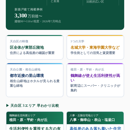
と直通
比較的広い区
新築戸建て掲載事例
3,300
万前後〜
建物90〜110㎡程度・2026年7月時点
天白区の特徴
3つの大学
区全体が東部丘陵地
名城大学・東海学園大学など
住所による高低差の確認が重要
学生街としての活気と賃貸需要
天白公園・相生山緑地
植田・原・平針・向が丘
都市近接の里山環境
鶴舞線が使え生活利便性が高
い
相生山緑地はホタルが見られる貴
重な緑地
駅周辺にスーパー・クリニックが
集約
▶ 天白区 3エリア 早わかり比較
鶴舞線生活利便エリア
八事・丘陵住宅地エリア
植田・原・平針・向が丘
八事・御幸山・表山・塩釜口
生活利便性を重視する方の有
高低差のある落ち着いた住宅