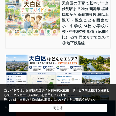
天白区の子育て基本データ
伏見駅まで 20分 鶴舞線 塩釜
口駅から 保育施設数 50以上
認可・認定こども園含む
小・中学校 24校 小学校17
校・中学校7校 地価（昭和区
比） 65% 同エリアでコスパ
◎ 地下鉄路線 ...
当サイトでは、お客様の当サイト利用状況把握、サービス向上検討を目的と
して、クッキー（Cookie）を使用しています。
詳しくは、当社の
「Cookieの取扱いについて」
をご確認ください。
売却査定
購入相談
閉じる