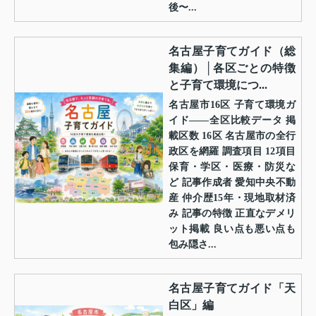
後〜...
名古屋子育てガイド（総
集編）│各区ごとの特徴
と子育て環境につ...
名古屋市16区 子育て環境ガ
イド——全区比較データ 掲
載区数 16区 名古屋市の全行
政区を網羅 調査項目 12項目
保育・学区・医療・防災な
ど 記事作成者 愛知中央不動
産 仲介歴15年・現地取材済
み 記事の特徴 正直なデメリ
ット掲載 良い点も悪い点も
包み隠さ...
名古屋子育てガイド「天
白区」編