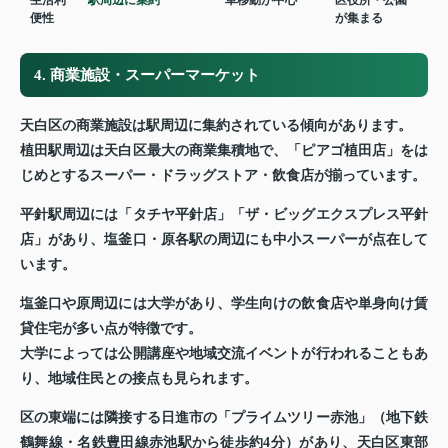
生活利
駅周辺に集約
車移動が中心
区役所・公園
便性
が集まる
4. 商業施設・スーパーマーケット
天白区の商業施設は駅周辺に集約されている傾向があります。
植田駅周辺は天白区最大の商業集積地で、「ピアゴ植田店」をは
じめとするスーパー・ドラッグストア・飲食店が揃っています。
平針駅周辺には「タチヤ平針店」「ザ・ビッグエクスプレス平針
店」があり、塩釜口・原各駅の周辺にも中小スーパーが点在して
います。
塩釜口や原周辺には大学があり、学生向けの飲食店や単身向け賃
貸住宅が多い点が特徴です。
大学によっては公開講座や地域交流イベントが行われることもあ
り、地域住民との接点も見られます。
区の東端には隣接する日進市の「プライムツリー赤池」（地下鉄
鶴舞線・名鉄豊田線赤池駅から徒歩約4分）があり、天白区東部