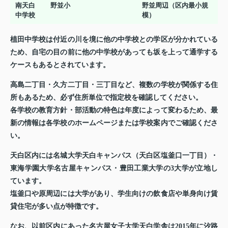
南天白
野並小
野並周辺（区内最小規
中学校
模）
植田中学校は付近の川を境に他の中学校との学区が分かれている
ため、自宅の目の前に他の中学校があっても坂を上って通学する
ケースもあるとされています。
高島二丁目・久方二丁目・三丁目など、複数の学校が関係する住
所もあるため、必ず住所単位で指定校を確認してください。
各学校の教育方針・部活動の特色は年度によって変わるため、最
新の情報は各学校のホームページまたは学校案内でご確認くださ
い。
天白区内には名城大学天白キャンパス（天白区塩釜口一丁目）・
東海学園大学名古屋キャンパス・豊田工業大学の3大学が立地し
ています。
塩釜口や原周辺には大学があり、学生向けの飲食店や単身向け賃
貸住宅が多い点が特徴です。
なお、以前区内にあった名古屋女子大学天白学舎は2015年に汐路