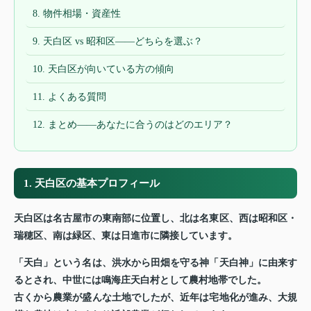
8. 物件相場・資産性
9. 天白区 vs 昭和区——どちらを選ぶ？
10. 天白区が向いている方の傾向
11. よくある質問
12. まとめ——あなたに合うのはどのエリア？
1. 天白区の基本プロフィール
天白区は名古屋市の東南部に位置し、北は名東区、西は昭和区・
瑞穂区、南は緑区、東は日進市に隣接しています。
「天白」という名は、洪水から田畑を守る神「天白神」に由来す
るとされ、中世には鳴海庄天白村として農村地帯でした。
古くから農業が盛んな土地でしたが、近年は宅地化が進み、大規