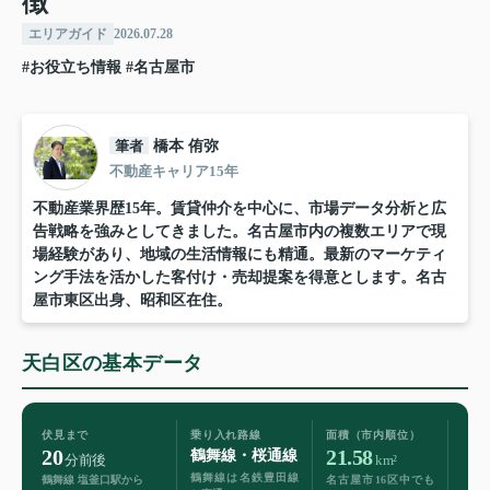
徴
エリアガイド
2026.07.28
#お役立ち情報
#名古屋市
筆者
橋本 侑弥
不動産キャリア15年
不動産業界歴15年。賃貸仲介を中心に、市場データ分析と広
告戦略を強みとしてきました。名古屋市内の複数エリアで現
場経験があり、地域の生活情報にも精通。最新のマーケティ
ング手法を活かした客付け・売却提案を得意とします。名古
屋市東区出身、昭和区在住。
天白区の基本データ
伏見まで
乗り入れ路線
面積（市内順位）
20
21.58
鶴舞線・桜通線
分前後
km²
鶴舞線は名鉄豊田線
鶴舞線 塩釜口駅から
名古屋市16区中でも