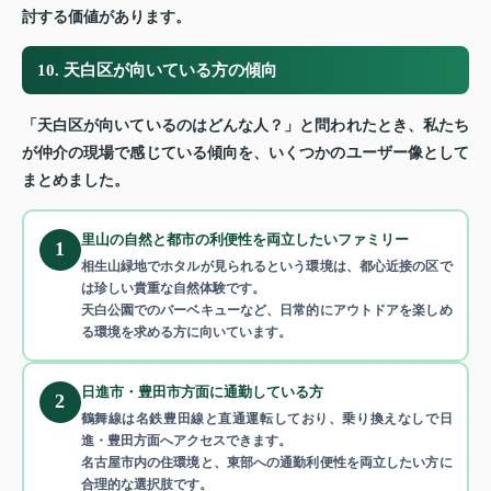
討する価値があります。
10. 天白区が向いている方の傾向
「天白区が向いているのはどんな人？」と問われたとき、私たち
が仲介の現場で感じている傾向を、いくつかのユーザー像として
まとめました。
里山の自然と都市の利便性を両立したいファミリー
1
相生山緑地でホタルが見られるという環境は、都心近接の区で
は珍しい貴重な自然体験です。
天白公園でのバーベキューなど、日常的にアウトドアを楽しめ
る環境を求める方に向いています。
日進市・豊田市方面に通勤している方
2
鶴舞線は名鉄豊田線と直通運転しており、乗り換えなしで日
進・豊田方面へアクセスできます。
名古屋市内の住環境と、東部への通勤利便性を両立したい方に
合理的な選択肢です。