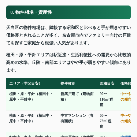
8. 物件相場・資産性
天白区の物件相場は、隣接する昭和区と比べると手が届きやすい
価格帯とされることが多く、名古屋市内でファミリー向けの戸建
てを探すご家庭から根強い人気があります。
植田・原・平針エリアは駅近接・生活利便性への需要から比較的
高めの水準、丘陵・南部エリアはやや手が届きやすい傾向にあり
ます。
エリア（学区目安）
物件種別
面積目安
価格傾向
植田・原・平針（植田中・
新築戸建て（建物面
90〜
中〜やや
原中・平針中）
積）
110m²程
の傾向
度
植田・原・平針（植田中・
中古マンション（専
60〜
中〜やや
原中・平針中）
有面積）
75m²程
の傾向
度