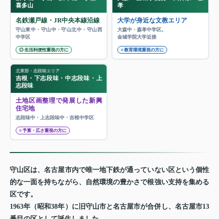
喜多山
孝
名鉄瀬戸線・JR中央本線沿線
大学が身近な文教エリア
守山東中・守山中・守山北中・守山西
大森中・森孝中学区。
中学区
金城学院大学近接
◎ 生活利便性重視の方に
○ 教育環境重視の方に
北東部・志段味エリア
吉根・下志段味・中志段味・上
志段味
土地区画整理で発展した新興
住宅地
志段味中・上志段味中・吉根中学区
○ 予算・広さ重視の方に
守山区は、名古屋市内で唯一地下鉄が通っていない区という個性
的な一面を持ちながら、自然環境の豊かさで根強い支持を集める
区です。
1963年（昭和38年）に旧守山市と名古屋市が合併し、名古屋市13
番目の区として誕生しました。