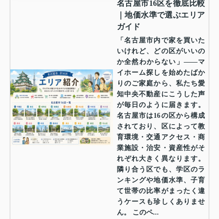
名古屋市16区を徹底比較
｜地価水準で選ぶエリア
ガイド
「名古屋市内で家を買いた
いけれど、どの区がいいの
か全然わからない」——マ
イホーム探しを始めたばか
りのご家庭から、私たち愛
知中央不動産にこうした声
が毎日のように届きます。
名古屋市は16の区から構成
されており、区によって教
育環境・交通アクセス・商
業施設・治安・資産性がそ
れぞれ大きく異なります。
隣り合う区でも、学区のラ
ンキングや地価水準、子育
て世帯の比率がまったく違
うケースも珍しくありませ
ん。 このペ...