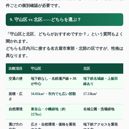
件ごとの個別確認が必要です。
9. 守山区 vs 北区——どちらを選ぶ？
「守山区と北区、どちらがおすすめですか？」という質問もよく
聞かれます。
どちらも庄内川に接する名古屋市東部・北部の区ですが、性格は
異なります。
比較項目
守山区
北区
交通の便
地下鉄なし・名鉄瀬戸線＋JR
地下鉄名城線・上飯田
が中心
線あり
面積・広
34.01km²・市内でも広い部類
17.53km²
さ
自然環境
東谷山・小幡緑地（約
名城公園・洗堰緑地
227ha）
選び方の
広さ・自然環境・価格を重視
地下鉄アクセスを重視