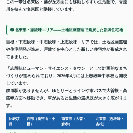
この一帯は名東区・藤が丘方面にも移動しやすい生活圏で、香流
川を挟んで名東区と隣接しています。
❸ 北東部・志段味エリア——土地区画整理で発展した新興住宅地
吉根・下志段味・中志段味・上志段味エリアでは、土地区画整理
や住宅開発が進み、戸建てを中心とした新しい住宅地が形成され
てきました。
「志段味ヒューマン・サイエンス・タウン」として計画的なまち
づくりが進められており、2026年4月には上志段味中学校も開校
しています。
鉄道駅がありませんが、ゆとりーとラインや市バスで大曽根・高
蔵寺方面へ移動でき、車があると生活の選択肢が大きく広がりま
す。
比較項
西部（新守山・小
南東部（大森・
北東部（志段味・
目
幡）
森孝）
吉根）