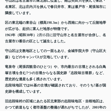
守山区は名古屋市の東北部に位置し、南は矢田川を挟んで東区・
名東区、北は庄内川を挟んで春日井市、東は瀬戸市・尾張旭市に
隣接しています。
区の東北端の東谷山（標高198.3m）から西南に向かって丘陵地帯
が広がる、起伏に富んだ地形が特徴です。
1963年（昭和38年）2月15日に旧守山市と名古屋市が合併し、名
古屋市13番目の区として誕生しました。
守山区は文教地区としての一面もあり、金城学院大学（守山区大
森）などのキャンパスが立地しています。
竜泉寺（尾張四観音のひとつ）や、市内最古の古墳とされる白鳥
塚古墳を含む7つの古墳からなる国史跡「志段味古墳群」など、
歴史的な遺産も多く残されています。
志段味地区では66基の古墳が確認されており、そのうち7基が国
史跡を構成しています。
旧志段味村の区域にあたる区北東部の志段味地区・吉根地区は、
かつて鉄道もなく都市基盤の整備が遅れがちでしたが、2001年の