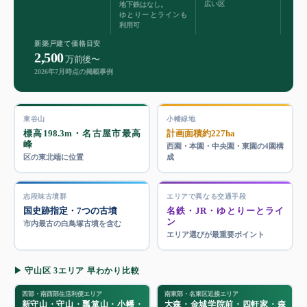
広い区
地下鉄はなし。
ゆとりーとラインも
利用可
新築戸建て価格目安
2,500
万前後〜
2026年7月時点の掲載事例
東谷山
小幡緑地
標高198.3m・名古屋市最高
計画面積約227ha
峰
西園・本園・中央園・東園の4園構
区の東北端に位置
成
志段味古墳群
エリアで異なる交通手段
国史跡指定・7つの古墳
名鉄・JR・ゆとりーとライ
ン
市内最古の白鳥塚古墳を含む
エリア選びが最重要ポイント
▶ 守山区 3エリア 早わかり比較
西部・南西部生活利便エリア
南東部・名東区近接エリア
新守山・守山・瓢箪山・小幡・
大森・金城学院前・四軒家・森