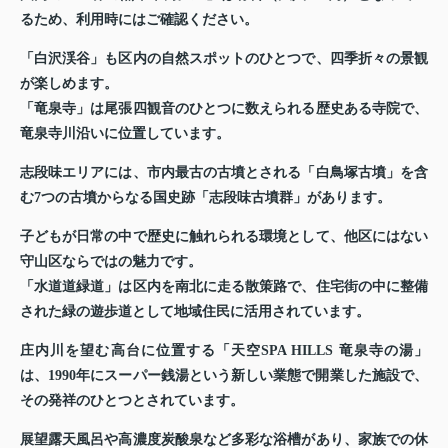
るため、利用時にはご確認ください。
「白沢渓谷」も区内の自然スポットのひとつで、四季折々の景観
が楽しめます。
「竜泉寺」は尾張四観音のひとつに数えられる歴史ある寺院で、
竜泉寺川沿いに位置しています。
志段味エリアには、市内最古の古墳とされる「白鳥塚古墳」を含
む7つの古墳からなる国史跡「志段味古墳群」があります。
子どもが日常の中で歴史に触れられる環境として、他区にはない
守山区ならではの魅力です。
「水道道緑道」は区内を南北に走る散策路で、住宅街の中に整備
された緑の遊歩道として地域住民に活用されています。
庄内川を望む高台に位置する「天空SPA HILLS 竜泉寺の湯」
は、1990年にスーパー銭湯という新しい業態で開業した施設で、
その発祥のひとつとされています。
展望露天風呂や高濃度炭酸泉など多彩な浴槽があり、家族での休