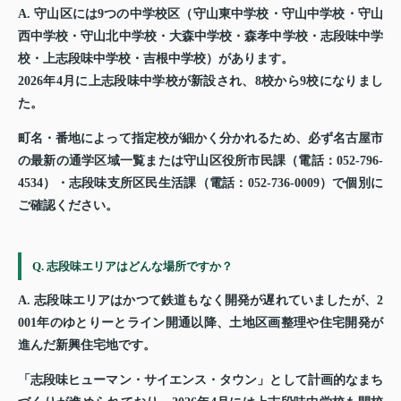
A. 守山区には9つの中学校区（守山東中学校・守山中学校・守山
西中学校・守山北中学校・大森中学校・森孝中学校・志段味中学
校・上志段味中学校・吉根中学校）があります。
2026年4月に上志段味中学校が新設され、8校から9校になりまし
た。
町名・番地によって指定校が細かく分かれるため、必ず名古屋市
の最新の通学区域一覧または守山区役所市民課（電話：052-796-
4534）・志段味支所区民生活課（電話：052-736-0009）で個別に
ご確認ください。
Q. 志段味エリアはどんな場所ですか？
A. 志段味エリアはかつて鉄道もなく開発が遅れていましたが、2
001年のゆとりーとライン開通以降、土地区画整理や住宅開発が
進んだ新興住宅地です。
「志段味ヒューマン・サイエンス・タウン」として計画的なまち