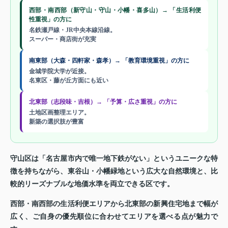
西部・南西部（新守山・守山・小幡・喜多山）→ 「生活利便
性重視」の方に
名鉄瀬戸線・JR中央本線沿線。
スーパー・商店街が充実
南東部（大森・四軒家・森孝）→ 「教育環境重視」の方に
金城学院大学が近接。
名東区・藤が丘方面にも近い
北東部（志段味・吉根）→ 「予算・広さ重視」の方に
土地区画整理エリア。
新築の選択肢が豊富
守山区は「名古屋市内で唯一地下鉄がない」というユニークな特
徴を持ちながら、東谷山・小幡緑地という広大な自然環境と、比
較的リーズナブルな地価水準を両立できる区です。
西部・南西部の生活利便エリアから北東部の新興住宅地まで幅が
広く、ご自身の優先順位に合わせてエリアを選べる点が魅力で