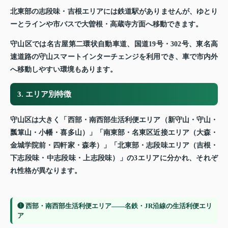
北東部の志段味・吉根エリアには鉄道駅がありませんが、ゆとり
ーとラインや市バスで大曽根・高蔵寺方面へ移動できます。
守山区では名古屋第二環状自動車道、国道19号・302号、東名高
速道路の守山スマートインターチェンジを利用でき、車で市内外
へ移動しやすい環境もあります。
3. エリア別特徴
守山区は大きく「西部・南西部生活利便エリア（新守山・守山・
瓢箪山・小幡・喜多山）」「南東部・名東区近接エリア（大森・
金城学院前・四軒家・森孝）」「北東部・志段味エリア（吉根・
下志段味・中志段味・上志段味）」の3エリアに分かれ、それぞ
れ性格が異なります。
❶ 西部・南西部生活利便エリア——名鉄・JR沿線の生活利便エリ
ア