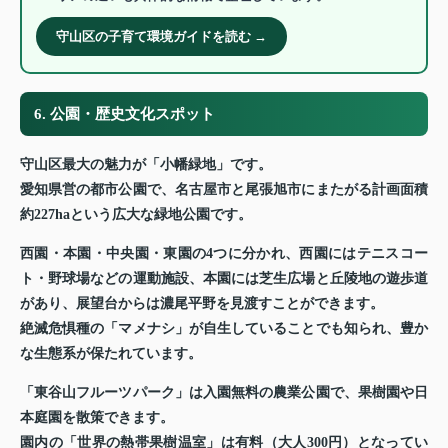
守山区の子育て環境ガイドを読む →
6. 公園・歴史文化スポット
守山区最大の魅力が「小幡緑地」です。
愛知県営の都市公園で、名古屋市と尾張旭市にまたがる計画面積
約227haという広大な緑地公園です。
西園・本園・中央園・東園の4つに分かれ、西園にはテニスコー
ト・野球場などの運動施設、本園には芝生広場と丘陵地の遊歩道
があり、展望台からは濃尾平野を見渡すことができます。
絶滅危惧種の「マメナシ」が自生していることでも知られ、豊か
な生態系が保たれています。
「東谷山フルーツパーク」は入園無料の農業公園で、果樹園や日
本庭園を散策できます。
園内の「世界の熱帯果樹温室」は有料（大人300円）となってい