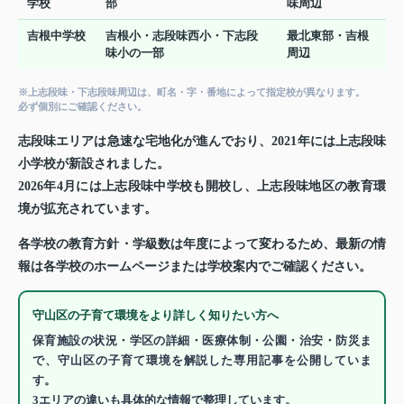
学校
部
味周辺
吉根中学校
吉根小・志段味西小・下志段
最北東部・吉根
味小の一部
周辺
※上志段味・下志段味周辺は、町名・字・番地によって指定校が異なります。
必ず個別にご確認ください。
志段味エリアは急速な宅地化が進んでおり、2021年には上志段味
小学校が新設されました。
2026年4月には上志段味中学校も開校し、上志段味地区の教育環
境が拡充されています。
各学校の教育方針・学級数は年度によって変わるため、最新の情
報は各学校のホームページまたは学校案内でご確認ください。
守山区の子育て環境をより詳しく知りたい方へ
保育施設の状況・学区の詳細・医療体制・公園・治安・防災ま
で、守山区の子育て環境を解説した専用記事を公開していま
す。
3エリアの違いも具体的な情報で整理しています。