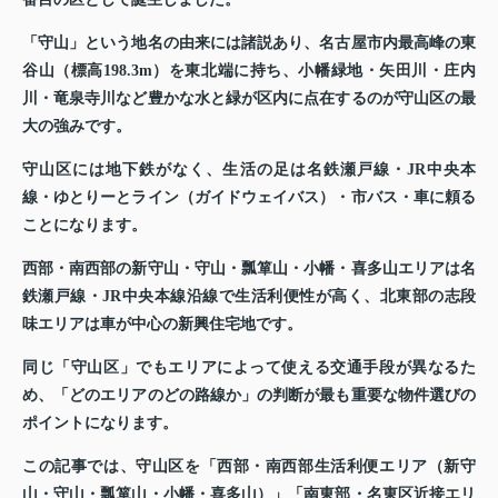
「守山」という地名の由来には諸説あり、名古屋市内最高峰の東
谷山（標高198.3m）を東北端に持ち、小幡緑地・矢田川・庄内
川・竜泉寺川など豊かな水と緑が区内に点在するのが守山区の最
大の強みです。
守山区には地下鉄がなく、生活の足は名鉄瀬戸線・JR中央本
線・ゆとりーとライン（ガイドウェイバス）・市バス・車に頼る
ことになります。
西部・南西部の新守山・守山・瓢箪山・小幡・喜多山エリアは名
鉄瀬戸線・JR中央本線沿線で生活利便性が高く、北東部の志段
味エリアは車が中心の新興住宅地です。
同じ「守山区」でもエリアによって使える交通手段が異なるた
め、「どのエリアのどの路線か」の判断が最も重要な物件選びの
ポイントになります。
この記事では、守山区を「西部・南西部生活利便エリア（新守
山・守山・瓢箪山・小幡・喜多山）」「南東部・名東区近接エリ