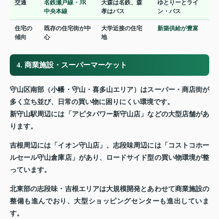
交通
名鉄瀬戸線・JR
大森は名鉄、森
ゆとりーとライ
中央本線
孝はバス
ン・バス
住宅の
既存の住宅街が中
大学近接の住宅
新築供給が豊富
傾向
心
地
4. 商業施設・スーパーマーケット
守山区南部（小幡・守山・喜多山エリア）はスーパー・商店街が
多く立ち並び、日常の買い物に困りにくい環境です。
新守山駅周辺には「アピタパワー新守山店」などの大型店舗があ
ります。
吉根周辺には「イオン守山店」、志段味周辺には「コストコホー
ルセール守山倉庫店」があり、ロードサイド型の買い物環境が整
っています。
北東部の志段味・吉根エリアは大規模開発とあわせて商業施設の
整備も進んでおり、大型ショッピングセンターも進出していま
す。