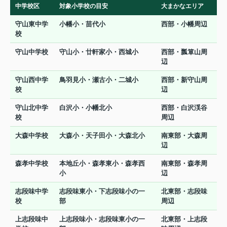
中学校区
対象小学校の目安
大まかなエリア
守山東中学
小幡小・苗代小
西部・小幡周辺
校
守山中学校
守山小・廿軒家小・西城小
西部・瓢箪山周
辺
守山西中学
鳥羽見小・瀬古小・二城小
西部・新守山周
校
辺
守山北中学
白沢小・小幡北小
西部・白沢渓谷
校
周辺
大森中学校
大森小・天子田小・大森北小
南東部・大森周
辺
森孝中学校
本地丘小・森孝東小・森孝西
南東部・森孝周
小
辺
志段味中学
志段味東小・下志段味小の一
北東部・志段味
校
部
周辺
上志段味中
上志段味小・志段味東小の一
北東部・上志段