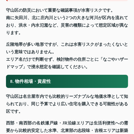
守山区の防災において重要な確認事項が水害リスクです。
南に矢田川、北に庄内川という2つの大きな河川が区内を流れて
おり、洪水・内水氾濫など、災害の種類によって想定区域が異な
ります。
丘陵地帯が多い地形ですが、これは水害リスクがまったくないと
いう意味ではありません。
エリア名だけで判断せず、検討物件の住所ごとに「なごやハザー
ドマップ」で浸水想定を確認してください。
8. 物件相場・資産性
守山区は名古屋市内でも比較的リーズナブルな地価水準として知
られており、同じ予算でより広い住宅を購入できる可能性がある
区です。
西部・南西部の名鉄瀬戸線・JR沿線エリアは生活利便性への需
要から比較的安定した水準、北東部の志段味・吉根エリアは新築