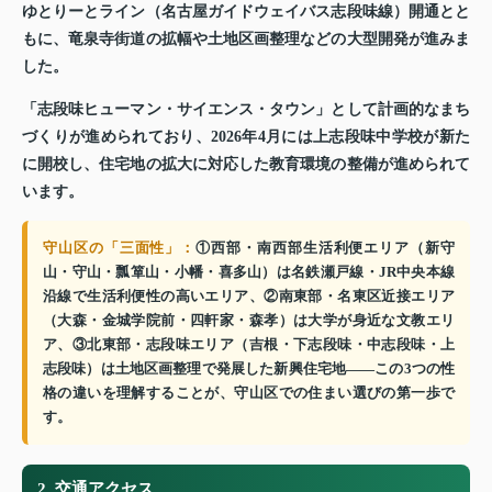
ゆとりーとライン（名古屋ガイドウェイバス志段味線）開通とと
もに、竜泉寺街道の拡幅や土地区画整理などの大型開発が進みま
した。
「志段味ヒューマン・サイエンス・タウン」として計画的なまち
づくりが進められており、2026年4月には上志段味中学校が新た
に開校し、住宅地の拡大に対応した教育環境の整備が進められて
います。
守山区の「三面性」：
①西部・南西部生活利便エリア（新守
山・守山・瓢箪山・小幡・喜多山）は名鉄瀬戸線・JR中央本線
沿線で生活利便性の高いエリア、②南東部・名東区近接エリア
（大森・金城学院前・四軒家・森孝）は大学が身近な文教エリ
ア、③北東部・志段味エリア（吉根・下志段味・中志段味・上
志段味）は土地区画整理で発展した新興住宅地——この3つの性
格の違いを理解することが、守山区での住まい選びの第一歩で
す。
2. 交通アクセス