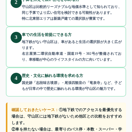
2
守山区は比較的リーズナブルな地価水準として知られており、
同じ予算でより広い住宅を検討できる可能性があります。
特に北東部エリアは新築戸建ての選択肢が豊富です。
車での生活を前提にできる方
3
地下鉄がない守山区は、車があると生活の選択肢が大きく広が
ります。
名古屋第二環状自動車道・国道19号・302号が整備されてお
り、車移動が中心のライフスタイルの方に向いています。
歴史・文化に触れる環境を求める方
4
国史跡「志段味古墳群」・尾張四観音の「竜泉寺」など、子ど
もが日常の中で歴史に触れられる環境が守山区の魅力です。
確認しておきたいケース：
①地下鉄でのアクセスを最優先する
場合は、守山区には地下鉄がないため他区との比較をおすすめ
します。
②車を持たない場合は、最寄りのバス停・本数・スーパー・学