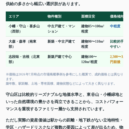
供給の多さから幅広い選択肢があります。
エリア
物件種別
面積目安
価格傾向
小幡・守山・喜多山
中古戸建て・マン
建物85〜100m²
中程度
（西部）
ション
程度
大森・森孝（南東
新築・中古戸建て
建物90〜110m²
比較的手が
部）
程度
やすい
志段味・吉根（北東
新築戸建て中心
建物100〜
2,500〜3,50
部）
120m²程度
円前後
※価格は2026年7月時点の市場掲載事例を参考にした概算で、成約価格とは異なり
ます。
築年数、駅距離、土地・専有面積、建物状態などによって大きく異なります。
守山区は比較的リーズナブルな地価水準と、東谷山・小幡緑地と
いった自然環境の豊かさを両立できることから、コストパフォー
マンスを重視するファミリー層から支持されています。
ただし実際の資産価値は駅からの距離・地下鉄がない立地特性・
学区・ハザードリスクなど複数の要因によって差が出るため、物