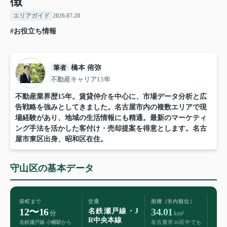
徴
エリアガイド
2026.07.28
#お役立ち情報
筆者
橋本 侑弥
不動産キャリア15年
不動産業界歴15年。賃貸仲介を中心に、市場データ分析と広
告戦略を強みとしてきました。名古屋市内の複数エリアで現
場経験があり、地域の生活情報にも精通。最新のマーケティ
ング手法を活かした客付け・売却提案を得意とします。名古
屋市東区出身、昭和区在住。
守山区の基本データ
栄町まで
交通
面積（市内順位）
12〜16
34.01
名鉄瀬戸線・J
分
km²
R中央本線
名鉄瀬戸線 小幡駅から
名古屋市16区中でも