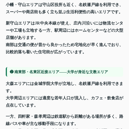
小幡・守山エリアは守山区役所も近く、名鉄瀬戸線を利用でき、
スーパーや商店街も多く立ち並ぶ生活利便性の高いエリアです。
新守山エリアはJR中央本線が使え、庄内川沿いには物流センタ
ーや工場も立地する一方、駅周辺にはホームセンターなどの大型
店舗があります。
南部は交通の便が昔から良かったため宅地化が早く進んでおり、
比較的落ち着いた住宅街が広がっています。
❷ 南東部・名東区近接エリア——大学が身近な文教エリア
大森エリアには金城学院大学が立地し、名鉄瀬戸線を利用できま
す。
大学周辺エリアには適度な若年人口が流入し、カフェ・飲食店が
点在しています。
一方、四軒家・森孝周辺は鉄道駅から距離がある場所が多く、路
線バスや車が主な移動手段になります。