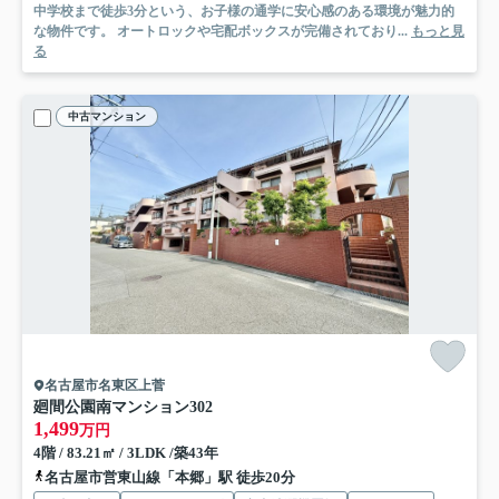
中学校まで徒歩3分という、お子様の通学に安心感のある環境が魅力的
な物件です。 オートロックや宅配ボックスが完備されており...
もっと見
る
中古マンション
名古屋市名東区上菅
廻間公園南マンション
302
1,499
万円
4階 / 83.21㎡ / 3LDK /築43年
名古屋市営東山線「本郷」駅 徒歩20分