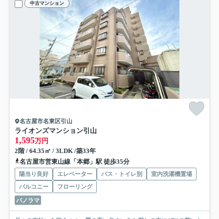
中古マンション
名古屋市名東区引山
ライオンズマンション引山
1,595
万円
2階 / 64.35㎡ / 3LDK /築33年
名古屋市営東山線「本郷」駅 徒歩35分
陽当り良好
エレベーター
バス・トイレ別
室内洗濯機置場
バルコニー
フローリング
パノラマ