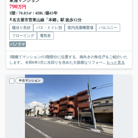
東浦マンション
790
万円
3階 / 76.03㎡ / 4DK /築45年
名古屋市営東山線「本郷」駅 徒歩32分
陽当り良好
バス・トイレ別
室内洗濯機置場
バルコニー
フローリング
電気有
パノラマ
3階建てマンションの3階部分に位置する、南向きの角住戸をご紹介いた
します。 令和6年3月に水回りを含めた大規模なリフォー...
もっと見る
中古マンション