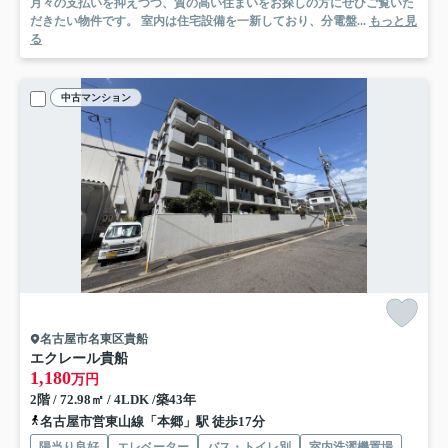
月々の支払いを抑えつつ、質の高い住まいをお探しの方にぜひご覧いた
だきたい物件です。 室内は住宅設備を一新しており、分電盤...
もっと見
る
中古マンション
名古屋市名東区貴船
エクレール貴船
1,180
万円
2階 / 72.98㎡ / 4LDK /築43年
名古屋市営東山線「本郷」駅 徒歩17分
陽当り良好
エレベーター
バス・トイレ別
室内洗濯機置場