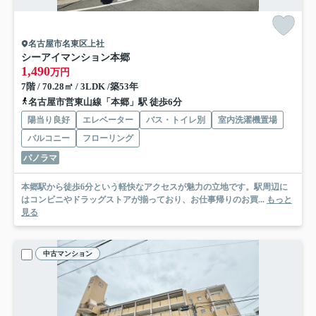
名古屋市名東区上社
シーアイマンション本郷
1,490
万円
7階 / 70.28㎡ / 3LDK /築53年
名古屋市営東山線「本郷」駅 徒歩6分
陽当り良好
エレベーター
バス・トイレ別
室内洗濯機置場
バルコニー
フローリング
パノラマ
本郷駅から徒歩6分という軽快なアクセスが魅力の立地です。駅周辺に
はコンビニやドラッグストアが揃っており、お仕事帰りのお買...
もっと
見る
中古マンション