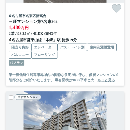
名古屋市名東区猪高台
三旺マンション第7名東
202
1,480
万円
2階 / 98.25㎡ / 4LDK /築43年
名古屋市営東山線「本郷」駅 徒歩19分
陽当り良好
エレベーター
バス・トイレ別
室内洗濯機置場
バルコニー
フローリング
パノラマ
第一種低層住居専用地域内の閑静な住宅街に佇む、低層マンションの2
階部分をご紹介いたします。 専有面積は98.25平米と大...
もっと見る
中古マンション