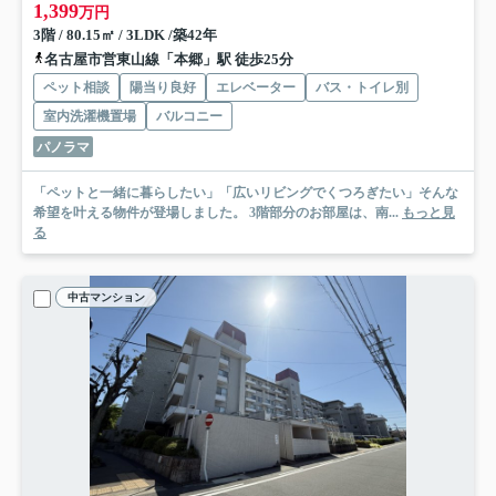
1,399
万円
3階 / 80.15㎡ / 3LDK /築42年
名古屋市営東山線「本郷」駅 徒歩25分
ペット相談
陽当り良好
エレベーター
バス・トイレ別
室内洗濯機置場
バルコニー
パノラマ
「ペットと一緒に暮らしたい」「広いリビングでくつろぎたい」そんな
希望を叶える物件が登場しました。 3階部分のお部屋は、南...
もっと見
る
中古マンション