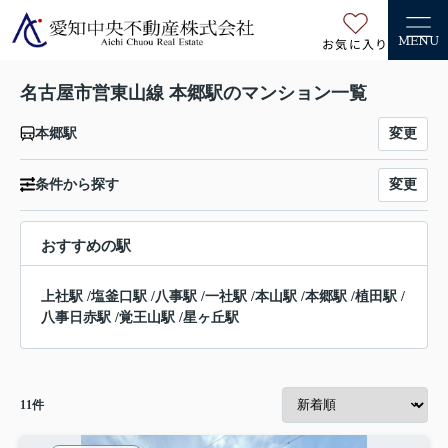
お気に入り
MENU
名古屋市営東山線 本郷駅のマンション一覧
変更
本郷駅
変更
条件から探す
おすすめの駅
上社駅
/
塩釜口駅
/
八事駅
/
一社駅
/
本山駅
/
本郷駅
/
植田駅
/
八事日赤駅
/
覚王山駅
/
星ヶ丘駅
11
件