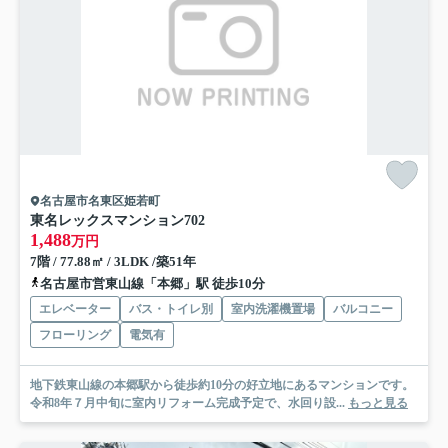
名古屋市名東区姫若町
東名レックスマンション
702
1,488
万円
7階 / 77.88㎡ / 3LDK /築51年
名古屋市営東山線「本郷」駅 徒歩10分
エレベーター
バス・トイレ別
室内洗濯機置場
バルコニー
フローリング
電気有
地下鉄東山線の本郷駅から徒歩約10分の好立地にあるマンションです。
令和8年７月中旬に室内リフォーム完成予定で、水回り設...
もっと見る