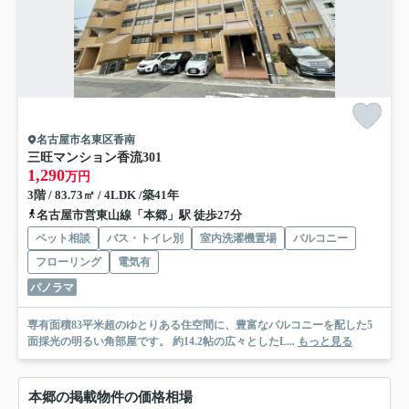
名古屋市名東区香南
三旺マンション香流
301
1,290
万円
3階 / 83.73㎡ / 4LDK /築41年
名古屋市営東山線「本郷」駅 徒歩27分
ペット相談
バス・トイレ別
室内洗濯機置場
バルコニー
フローリング
電気有
パノラマ
専有面積83平米超のゆとりある住空間に、豊富なバルコニーを配した5
面採光の明るい角部屋です。 約14.2帖の広々としたL...
もっと見る
本郷の掲載物件の価格相場