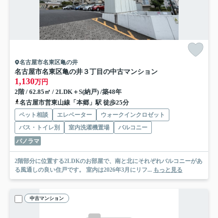
名古屋市名東区亀の井
名古屋市名東区亀の井３丁目の中古マンション
1,130
万円
2階 / 62.85㎡ / 2LDK＋S(納戸) /築48年
名古屋市営東山線「本郷」駅 徒歩25分
ペット相談
エレベーター
ウォークインクロゼット
バス・トイレ別
室内洗濯機置場
バルコニー
パノラマ
2階部分に位置する2LDKのお部屋で、南と北にそれぞれバルコニーがあ
る風通しの良い住戸です。 室内は2026年3月にリフ...
もっと見る
中古マンション