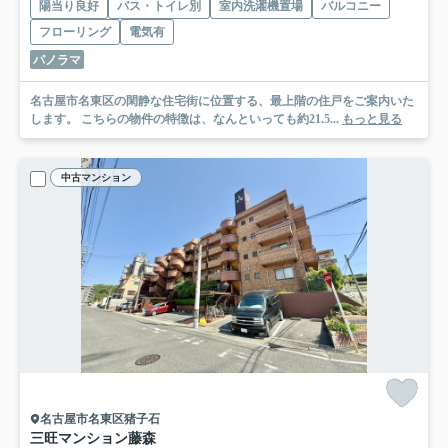
陽当り良好
バス・トイレ別
室内洗濯機置場
バルコニー
フローリング
電気有
パノラマ
名古屋市名東区の閑静な住宅街に位置する、最上階の住戸をご案内いた
します。 こちらの物件の特徴は、なんといっても約21.5...
もっと見る
中古マンション
名古屋市名東区猪子石
三旺マンション藤森