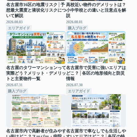
名古屋市16区の地震リスク│予
高校近い物件のデメリットは？
想最大震度と液状化リスクにつ
小中学校との違いと注意点を解
いて解説
説
2026.08.03
2026.08.01
エリアガイド
購入ブログ
名古屋のタワーマンションって
名古屋市で災害に強いエリアは
実際どう？メリット・デメリッ
どこ？│各区の地形傾向と防災
トと主要物件一覧
情報
2026.07.31
2026.07.30
購入ブログ
エリアガイド
名古屋市内で高齢者が住みやす
名古屋市で車なしでも生活しや
い街はどこ？スーパー・病院・
すいエリアはどこ？│各区の特