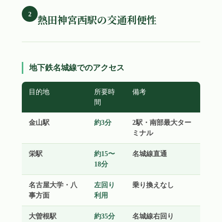
2
熱田神宮西駅の交通利便性
地下鉄名城線でのアクセス
目的地
所要時
備考
間
金山駅
約3分
2駅・南部最大ター
ミナル
栄駅
約15〜
名城線直通
18分
名古屋大学・八
左回り
乗り換えなし
事方面
利用
大曽根駅
約35分
名城線右回り