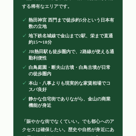
する稀有なエリアです。
熱田神宮 西門まで徒歩約5分という日本有
数の立地
地下鉄名城線で金山まで2駅、栄まで直通
約15〜18分
JR熱田駅も徒歩圏内で、2路線が使える通
勤利便性
白鳥庭園・断夫山古墳・白鳥古墳が日常
の徒歩圏内
本山・八事よりも現実的な家賃相場でコ
スパ良好
静かな住宅街でありながら、金山の商業
機能が身近
「賑やかな街でなくていい。でも都心へのア
クセスは確保したい。歴史や自然が身近にあ