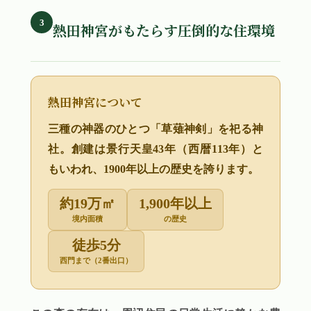
3
熱田神宮がもたらす圧倒的な住環境
熱田神宮について
三種の神器のひとつ「草薙神剣」を祀る神
社。創建は景行天皇43年（西暦113年）と
もいわれ、1900年以上の歴史を誇ります。
約19万㎡
1,900年以上
境内面積
の歴史
徒歩5分
西門まで（2番出口）