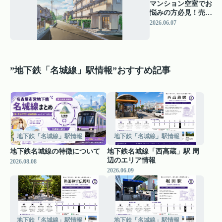
マンション空室でお
悩みの方必見！売却
と貸出どちらが得か
2026.06.07
判断のコツ
”地下鉄「名城線」駅情報”おすすめ記事
地下鉄「名城線」駅情報
地下鉄「名城線」駅情報
地下鉄名城線の特徴について
地下鉄名城線「西高蔵」駅 周
辺のエリア情報
2026.08.08
2026.06.09
地下鉄「名城線」駅情報
地下鉄「名城線」駅情報