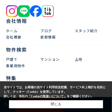
会社情報
ホーム
ブログ
スタッフ紹介
会社概要
更新情報
物件検索
戸建て
マンション
土地
事業用物件
特集
特選物件
新着物件
価格変更物件
当サイトでは、お客様の当サイト利用状況把握、サービス向上検討を目的と
して、クッキー（Cookie）を使用しています。
詳しくは、当社の
「Cookieの取扱いについて」
をご確認ください。
その他
売却査定
購入相談
閉じる
来店予約
お問い合わせ
売却査定