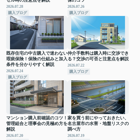
セル時の注意点を解説
保のコツ
2026.07.28
2026.07.26
購入ブログ
購入ブログ
既存住宅の中古購入で迷わない
仲介手数料は購入時に交渉でき
瑕疵保険！保険の仕組みと加入
る？交渉の可否と注意点を解説
条件を分かりやすく解説
2026.07.22
2026.07.24
購入ブログ
購入ブログ
マンション購入前確認のコツ！
家を買う前にやっておきたい、
管理組合と理事会の見極め方を
名古屋市の水害・地盤リスクの
解説
調べ方
2026.07.20
2026.07.19