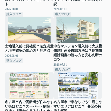
ト
説
2026.08.01
2026.08.01
購入ブログ
購入ブログ
土地購入前に要確認？確定測量
中古マンション購入前に大規模
と境界確認の進め方と注意点
修繕計画を確認方法は？長期修
繕計画書の読み方と安心判断の
2026.08.01
コツ
購入ブログ
2026.07.31
購入ブログ
名古屋市内で高齢者が住みやす
名古屋市で車なしでも生活しや
い街はどこ？スーパー・病院・
すいエリアはどこ？│各区の特
交通・坂道から見るおすすめエ
徴も解説