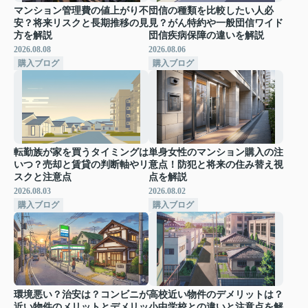
マンション管理費の値上がり不
団信の種類を比較したい人必
安？将来リスクと長期推移の見
見？がん特約や一般団信ワイド
方を解説
団信疾病保障の違いを解説
2026.08.08
2026.08.06
購入ブログ
購入ブログ
転勤族が家を買うタイミングは
単身女性のマンション購入の注
いつ？売却と賃貸の判断軸やリ
意点！防犯と将来の住み替え視
スクと注意点
点を解説
2026.08.03
2026.08.02
購入ブログ
購入ブログ
環境悪い？治安は？コンビニが
高校近い物件のデメリットは？
近い物件のメリットとデメリッ
小中学校との違いと注意点を解