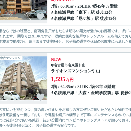
7階 / 65.01㎡ / 2SLDK /築45年 /7階建
名鉄瀬戸線
「
森下
」駅 徒歩12分
名鉄瀬戸線
「
尼ケ坂
」駅 徒歩15分
階ならではの眺望と、南西角住戸がもたらす明るい陽光が魅力のお部屋です。 約13
くれます。 間取りは2LDKですが、収納に便利な納戸やトランクルームを備えてお
中古マンション
NEW
名古屋市名東区
引山
ライオンズマンション引山
1,595
万円
2階 / 64.35㎡ / 3LDK /築33年 /8階建
名鉄瀬戸線
「
大森・金城学院前
」駅 徒歩2
の支払いを抑えつつ、質の高い住まいをお探しの方にぜひご覧いただきたい物件で
は住宅設備を一新しており、分電盤や網戸の細部まで丁寧にメンテナンスされてい
には徒歩1分であいち銀行、徒歩4分圏内にコンビニやドラッグストアが揃っており
校へも徒歩4分と近く、お子様の通学も安心です。