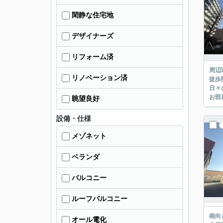
閑静な住宅地
デザイナーズ
リフォーム済
周辺
リノベーション済
徒歩
日々
お部
眺望良好
設備・仕様
メゾネット
ベランダ
バルコニー
ルーフバルコニー
南向
オール電化