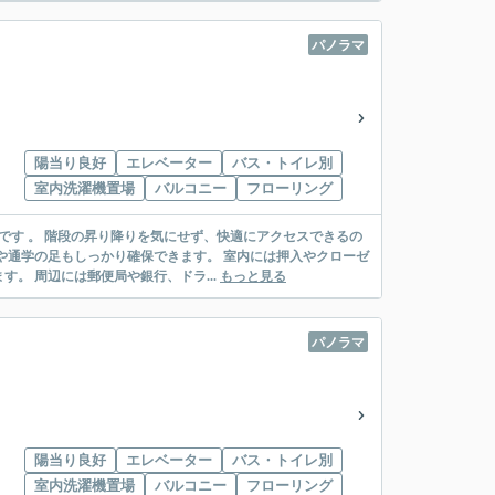
パノラマ
陽当り良好
エレベーター
バス・トイレ別
室内洗濯機置場
バルコニー
フローリング
です 。 階段の昇り降りを気にせず、快適にアクセスできるの
や通学の足もしっかり確保できます。 室内には押入やクローゼ
。 周辺には郵便局や銀行、ドラ...
もっと見る
パノラマ
陽当り良好
エレベーター
バス・トイレ別
室内洗濯機置場
バルコニー
フローリング