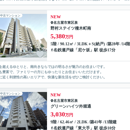
中古マンション
NEW
名古屋市東区
泉
野村ステイツ橦木町南
5,380
万円
5階 / 90.12㎡ / 3LDK＋S(納戸) /築28年 /14
名鉄瀬戸線
「
尼ケ坂
」駅 徒歩17分
㎡を超えるゆとりと、南向きならではの明るさが魅力のお住まいです。
も豊富で、ファミリーの方にもゆったりとお住まいいただけます。
に近く利便性の高いエリアで、快適な新生活をぜひご検討ください。
中古マンション
NEW
名古屋市東区
泉
グリーンハイツ外堀通
3,030
万円
9階 / 62.46㎡ / 2LDK /築41年 /13階建
名鉄瀬戸線
「
東大手
」駅 徒歩10分