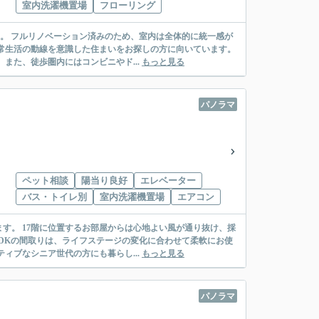
室内洗濯機置場
フローリング
す。 フルリノベーション済みのため、室内は全体的に統一感が
常生活の動線を意識した住まいをお探しの方に向いています。
また、徒歩圏内にはコンビニやド...
もっと見る
パノラマ
ペット相談
陽当り良好
エレベーター
バス・トイレ別
室内洗濯機置場
エアコン
す。 17階に位置するお部屋からは心地よい風が通り抜け、採
LDKの間取りは、ライフステージの変化に合わせて柔軟にお使
ィブなシニア世代の方にも暮らし...
もっと見る
パノラマ