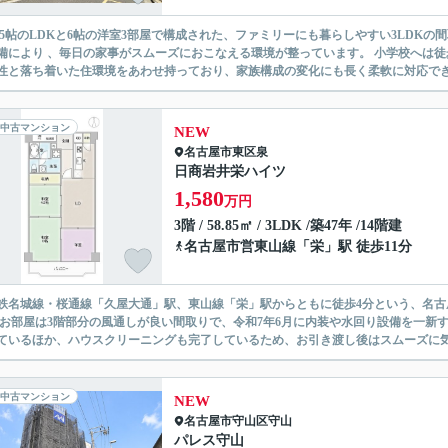
2.5帖のLDKと6帖の洋室3部屋で構成された、ファミリーにも暮らしやすい3LDK
備により 、毎日の家事がスムーズにおこなえる環境が整っています。 小学校へは徒
性と落ち着いた住環境をあわせ持っており、家族構成の変化にも長く柔軟に対応できる
中古マンション
NEW
名古屋市東区
泉
日商岩井栄ハイツ
1,580
万円
3階 / 58.85㎡ / 3LDK /築47年 /14階建
名古屋市営東山線
「
栄
」駅 徒歩11分
鉄名城線・桜通線「久屋大通」駅、東山線「栄」駅からともに徒歩4分という、名
 お部屋は3階部分の風通しが良い間取りで、令和7年6月に内装や水回り設備を一新
ているほか、ハウスクリーニングも完了しているため、お引き渡し後はスムーズに気持
中古マンション
NEW
名古屋市守山区
守山
パレス守山