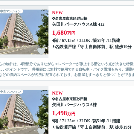
中古マンション
NEW
名古屋市東区
砂田橋
矢田川パークハウスA棟 412
1,680
万円
4階 / 67.13㎡ / 3LDK /築51年 /11階建
名鉄瀬戸線
「
守山自衛隊前
」駅 徒歩19分
らの物件は、4階部分でありながらエレベーターが停止する階という点が大きな特徴
しいポイントです。 共用部には無料で使用できる自転車・バイク置場もあり、通勤
などの収納スペースが各所に配置されており、お部屋をすっきりと保つことができます
中古マンション
NEW
名古屋市東区
砂田橋
矢田川パークハウスA棟
1,498
万円
9階 / 71.25㎡ / 3LDK /築51年 /11階建
名鉄瀬戸線
「
守山自衛隊前
」駅 徒歩19分