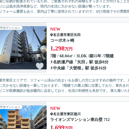
室に収納が配置されているため、ご家族それぞれの荷物もすっきりと片付けること
りには温水洗浄便座など、現代の生活に欠かせない設備が整っています。
リフォーム履歴もあり、室内は丁寧に使用されていますので、ぜひ現地でその雰囲
中古マンション
NEW
名古屋市東区
矢田
コーポ木ヶ崎
1,298
万円
7階 / 68.04㎡ / 3LDK /築55年 /7階建
名鉄瀬戸線
「
矢田
」駅 徒歩8分
中央線
「
大曽根
」駅 徒歩16分
屋市東区エリアで、リフォーム済みの住まいをお探しの方におすすめの物件です。 2
に欠かせない設備を一新しております。 7階建ての最上階に位置しており、東向き
ビニや医療施設が徒歩圏内に点在しており、生活の利便性も良好です。 落ち着いた住
中古マンション
NEW
名古屋市東区
徳川
ライオンズマンション東白壁 712
1,699
万円