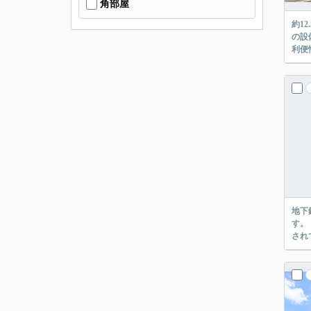
角部屋
約1
の設
利便
地下
す。
され