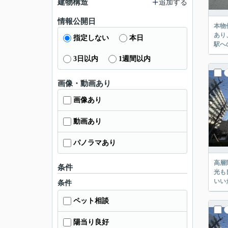
建物構造
追加する
情報公開日
本物
あり
指定しない
本日
駅へ
3日以内
1週間以内
画像・動画あり
画像あり
動画あり
パノラマあり
高層
条件
光も
いい
条件
ペット相談
陽当り良好