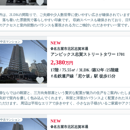
件は、2LDKの間取りで、ご夫婦や少人数世帯に使いやすい広さが確保されていま
、落ち着いた雰囲気で暮らしやすい印象です。 収納スペースも確保されており、日
のアクセスと室内状態のバランスを重視される方にご検討いただきやすい一室です。 
中古マンション
NEW
名古屋市北区
志賀本通
アンビックス志賀ストリートタワー 1701
2,380
万円
17階 / 75.55㎡ / 3LDK /築32年 /25階建
名鉄瀬戸線
「
尼ケ坂
」駅 徒歩15分
階ならではの眺望と、三方向角部屋という贅沢な配置が魅力の住戸をご案内いたしま
良好で室内を優しく包み込んでくれます。 和室と洋室がバランスよく配置された3
ただけます。 周辺は平坦なエリアで歩きやすく、小さなお子様がいるご家庭やアクテ
中古マンション
NEW
名古屋市北区
志賀本通