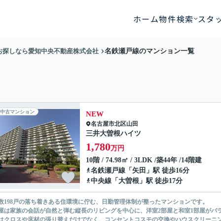
ホーム
物件検索
スタ
お探しなら愛知中央不動産株式会社
名鉄瀬戸線のマンション一覧
中古マンション
NEW
名古屋市北区
山田
三井大曽根ハイツ
1,780
万円
10階 / 74.98㎡ / 3LDK /築44年 /14階建
名鉄瀬戸線
「
矢田
」駅 徒歩16分
中央線
「
大曽根
」駅 徒歩17分
数198戸の落ち着きある住環境に佇む、日勤管理体制が整ったマンションです。
屋は家族の会話が自然と弾む縦長のリビングを中心に、洋室2部屋と和室1部屋がバ
はクロスや床材の張り替えだけでなく、コンセントコスモの交換やハウスクリーニ