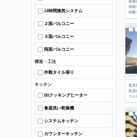
全居
水回
24時間換気システム
内装
２面バルコニー
３面バルコニー
両面バルコニー
構造・工法
外観タイル張り
キッチン
名古
生活
IHクッキングヒーター
コン
食器洗い乾燥機
システムキッチン
カウンターキッチン