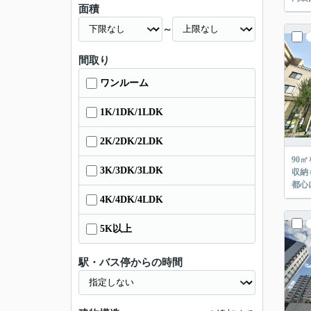
面積
～
間取り
ワンルーム
1K/1DK/1LDK
2K/2DK/2LDK
90
3K/3DK/3LDK
収納
都心
4K/4DK/4LDK
5K以上
駅・バス停からの時間