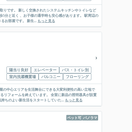
の間取りです。 新しく交換されたシステムキッチンやトイレなど
歩5分と近く 、お子様の通学時も安心感があります。 駅周辺の
お部屋です。 新生...
もっと見る
陽当り良好
エレベーター
バス・トイレ別
室内洗濯機置場
バルコニー
フローリング
古屋の中心エリアを生活舞台にできる大変利便性の高い立地で
するリフォームを終えています。 全室に新品の照明器具が設置
ちのよい新生活をスタートしていた...
もっと見る
ペット可
パノラマ