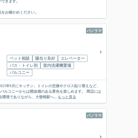
ができます。
気をお確かめください。
パノラマ
ペット相談
陽当り良好
エレベーター
バス・トイレ別
室内洗濯機置場
バルコニー
025年9月にキッチン、トイレの交換やクロス貼り替えなど、
のバルコニーからは開放感のある景色を楽しめます。 周辺には
環境でありながら、大曽根駅へ...
もっと見る
パノラマ