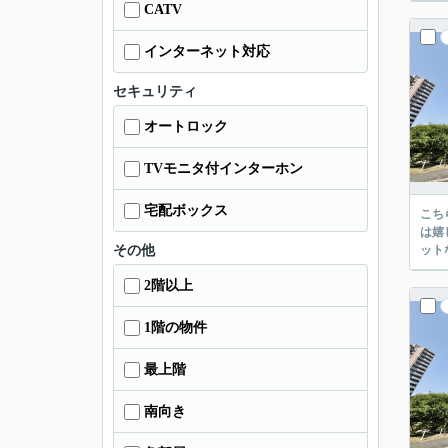
CATV
インターネット対応
セキュリティ
オートロック
TVモニタ付インターホン
宅配ボックス
こち
は嬉
その他
ット
2階以上
1階の物件
最上階
南向き