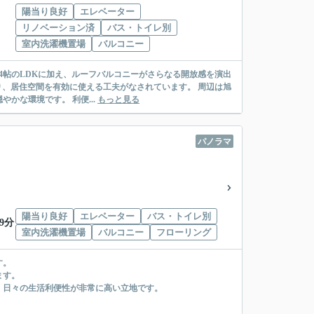
陽当り良好
エレベーター
リノベーション済
バス・トイレ別
室内洗濯機置場
バルコニー
.4帖のLDKに加え、ルーフバルコニーがさらなる開放感を演出
り、居住空間を有効に使える工夫がなされています。 周辺は旭
丘小学校まで徒歩7分、徳川園まで徒歩9分と、お子様の通学や休日のお散歩にも適した穏やかな環境です。 利便...
もっと見る
パノラマ
陽当り良好
エレベーター
バス・トイレ別
9分
室内洗濯機置場
バルコニー
フローリング
す。
ます。
、日々の生活利便性が非常に高い立地です。