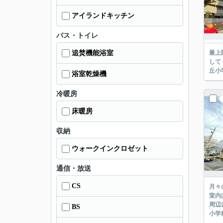
アイランドキッチン
バス・トイレ
追焚機能浴室
最上
して
浴室乾燥機
冷暖房
床暖房
収納
ウォークインクロゼット
通信・放送
CS
月々
室内
周辺
BS
小学