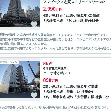
アンビックス志賀ストリートタワー 402
2,990
万円
4階 / 70.19㎡ / 2LDK /築32年 /25階建
名鉄瀬戸線
「
尼ケ坂
」駅 徒歩15分
環境の利便性と室内の快適性を兼ね備えた、おすすめのファミリー向け物件です。
圏内に小学校や中学校などの教育施設が整っているほか、コンビニエンスストアや
のお買い物に困ることはありません 。
屋には無償で利用できるトランクルームも付属しており、季節物の大きなお荷物な
中古マンション
NEW
名古屋市東区
矢田
コーポ木ヶ崎 201
890
万円
2階 / 60.39㎡ / 3LDK /築55年 /7階建
名鉄瀬戸線
「
矢田
」駅 徒歩6分
名古屋市営名城線
「
大曽根
」駅 徒歩15分
きの2階部分に位置しており、明るい陽光が差し込む心地よい3LDKのお部屋です。