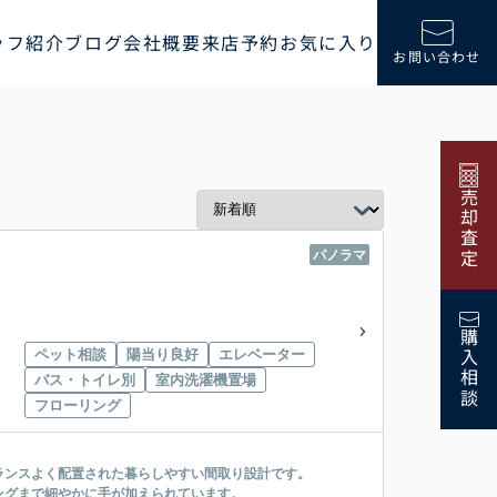
ッフ紹介
ブログ
会社概要
来店予約
お気に入り
お問い合わせ
売却査定
パノラマ
購入相談
ペット相談
陽当り良好
エレベーター
バス・トイレ別
室内洗濯機置場
フローリング
ランスよく配置された暮らしやすい間取り設計です。
ングまで細やかに手が加えられています。