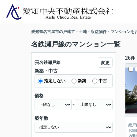
愛知県名古屋市の戸建て・土地・収益物件・マンションを
名鉄瀬戸線のマンション一覧
26
件
名鉄瀬戸線
変更
新築・中古
指定しない
新築
中古
価格
～
築年数
総戸
お部
内装