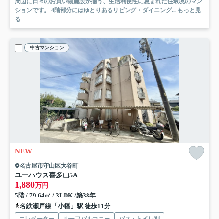
周辺に日々のお買い物施設が揃う、生活利便性に恵まれた住環境のマン
ションです。 4階部分にはゆとりあるリビング・ダイニング...
もっと見
る
中古マンション
NEW
名古屋市守山区大谷町
ユーハウス喜多山
5A
1,880
万円
5階 / 79.64㎡ / 3LDK /築38年
名鉄瀬戸線「小幡」駅 徒歩11分
エレベーター
ルーフバルコニー
バス・トイレ別