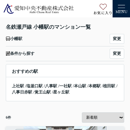
お気に入り
MENU
名鉄瀬戸線 小幡駅のマンション一覧
変更
小幡駅
変更
条件から探す
おすすめの駅
上社駅
/
塩釜口駅
/
八事駅
/
一社駅
/
本山駅
/
本郷駅
/
植田駅
/
八事日赤駅
/
覚王山駅
/
星ヶ丘駅
6
件