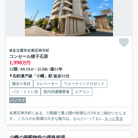
名古屋市名東区神月町
コンセール猪子石原
1,998
万円
12階 / 69.19㎡ / 2LDK /築31年
名鉄瀬戸線「小幡」駅 徒歩32分
陽当り良好
エレベーター
ウォークインクロゼット
バス・トイレ別
室内洗濯機置場
エアコン
パノラマ
名東区神月町にある、12階建て最上階の快適な2LDKをご紹介いたしま
す。 こちらのお部屋の大きな魅力は、なんといっても2...
もっと見る
小幡の掲載物件の価格相場