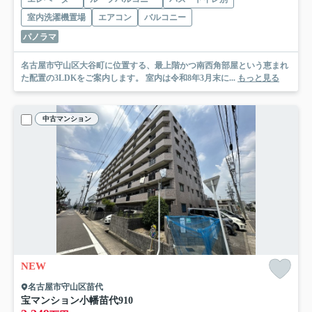
室内洗濯機置場
エアコン
バルコニー
パノラマ
名古屋市守山区大谷町に位置する、最上階かつ南西角部屋という恵まれ
た配置の3LDKをご案内します。 室内は令和8年3月末に...
もっと見る
中古マンション
NEW
名古屋市守山区苗代
宝マンション小幡苗代
910