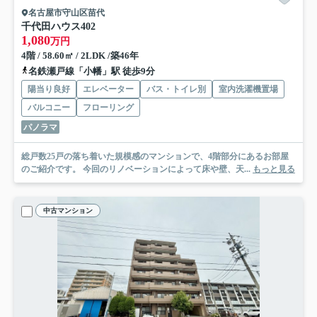
名古屋市守山区苗代
千代田ハウス
402
1,080
万円
4階 / 58.60㎡ / 2LDK /築46年
名鉄瀬戸線「小幡」駅 徒歩9分
陽当り良好
エレベーター
バス・トイレ別
室内洗濯機置場
バルコニー
フローリング
パノラマ
総戸数25戸の落ち着いた規模感のマンションで、4階部分にあるお部屋
のご紹介です。 今回のリノベーションによって床や壁、天...
もっと見る
中古マンション