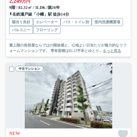
2,249
万円
9階 / 82.32㎡ / 3LDK /築26年
名鉄瀬戸線「小幡」駅 徒歩14分
陽当り良好
エレベーター
バス・トイレ別
室内洗濯機置場
バルコニー
フローリング
最上階の角部屋ならではの開放感と、心地よい日当たりが魅力的なリフ
ォームマンションです。 専有面積は82.32平米とゆとり...
もっと見る
中古マンション
NEW