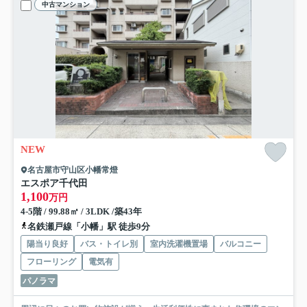
中古マンション
NEW
名古屋市守山区小幡常燈
エスポア千代田
1,100
万円
4-5階 / 99.88㎡ / 3LDK /築43年
名鉄瀬戸線「小幡」駅 徒歩9分
陽当り良好
バス・トイレ別
室内洗濯機置場
バルコニー
フローリング
電気有
パノラマ