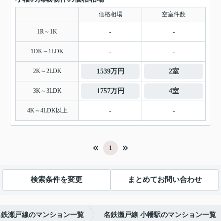
価格相場
空室件数
1R～1K
-
-
1DK～1LDK
-
-
2K～2LDK
1539万円
2室
3K～3LDK
1757万円
4室
4K～4LDK以上
-
-
1
検索条件を変更
まとめてお問い合わせ
名鉄瀬戸線のマンション一覧
名鉄瀬戸線 小幡駅のマンション一覧