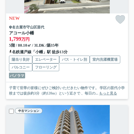
NEW
名古屋市守山区苗代
アコール小幡
1,799
万円
5階 / 80.10㎡ / 3LDK /築35年
名鉄瀬戸線「小幡」駅 徒歩13分
陽当り良好
エレベーター
バス・トイレ別
室内洗濯機置場
バルコニー
フローリング
パノラマ
子育て世帯の皆様にぜひご検討いただきたい物件です。 学区の苗代小学
校までは徒歩約3分（約120m）という近さで 、毎日の...
もっと見る
中古マンション