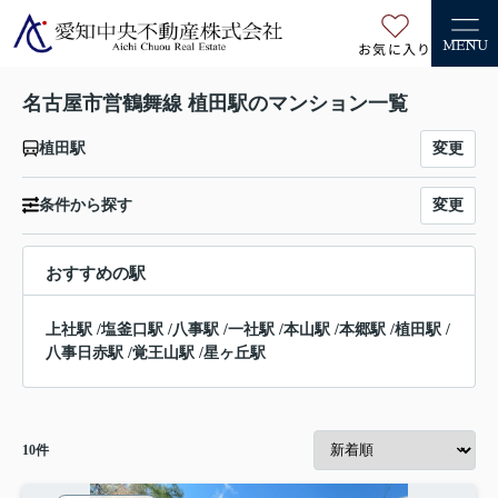
お気に入り
MENU
名古屋市営鶴舞線 植田駅のマンション一覧
変更
植田駅
変更
条件から探す
おすすめの駅
上社駅
/
塩釜口駅
/
八事駅
/
一社駅
/
本山駅
/
本郷駅
/
植田駅
/
八事日赤駅
/
覚王山駅
/
星ヶ丘駅
10
件