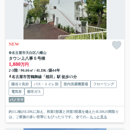
NEW
名古屋市天白区八幡山
タウン上八事５号棟
1,880
万円
2-3階 / 96.66㎡ / 4LDK /築44年
名古屋市営鶴舞線「植田」駅 徒歩15分
陽当り良好
バス・トイレ別
室内洗濯機置場
フローリング
電気有
都市ガス
パノラマ
約13.2帖のLDKに加え、和室1部屋と洋室3部屋を備えた4LDKの間取り
は、ご家族の多い世帯にもぴったりです。 全ての...
もっと見る