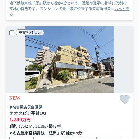
地下鉄鶴舞線「原」駅から徒歩4分という、通勤や通学に非常に便利な
立地が特徴です。 マンションの最上階に位置する東南角部屋...
もっと見
る
中古マンション
NEW
名古屋市天白区原
オオタピア平針
103
1,280
万円
1階 / 67.42㎡ / 3LDK /築42年
名古屋市営鶴舞線「植田」駅 徒歩15分