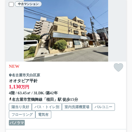
中古マンション
NEW
名古屋市天白区原
オオタピア平針
1,130
万円
4階 / 63.45㎡ / 3LDK /築42年
名古屋市営鶴舞線「植田」駅 徒歩15分
陽当り良好
バス・トイレ別
室内洗濯機置場
バルコニー
フローリング
電気有
パノラマ