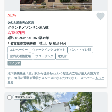
NEW
名古屋市天白区原
グランドメゾンサン原A棟
2,180
万円
4階 / 83.26㎡ / 3LDK /築39年
名古屋市営鶴舞線「植田」駅 徒歩14分
エレベーター
ウォークインクロゼット
バス・トイレ別
室内洗濯機置場
フローリング
電気有
パノラマ
地下鉄鶴舞線「原」駅から徒歩4分という駅近の立地が最大の魅力で
す。 毎日の通勤や通学がスムーズになるだけでなく、スーパー...
もっと
見る
中古マンション