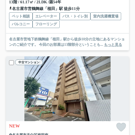
13階 / 61.17㎡ / 2LDK /築54年
名古屋市営鶴舞線「植田」駅 徒歩11分
ペット相談
エレベーター
バス・トイレ別
室内洗濯機置場
バルコニー
フローリング
名古屋市営地下鉄鶴舞線「植田」駅から徒歩10分の立地にあるマンショ
ンのご紹介です。 今回のお部屋は13階部分ということも...
もっと見る
中古マンション
NEW
名古屋市天白区植田南