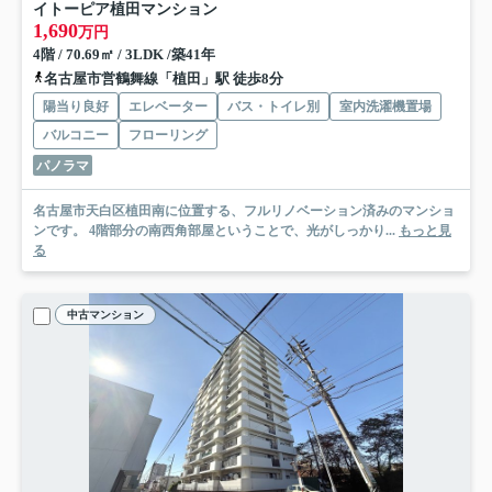
イトーピア植田マンション
1,690
万円
4階 / 70.69㎡ / 3LDK /築41年
名古屋市営鶴舞線「植田」駅 徒歩8分
陽当り良好
エレベーター
バス・トイレ別
室内洗濯機置場
バルコニー
フローリング
パノラマ
名古屋市天白区植田南に位置する、フルリノベーション済みのマンショ
ンです。 4階部分の南西角部屋ということで、光がしっかり...
もっと見
る
中古マンション