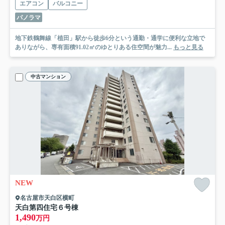
エアコン
バルコニー
パノラマ
地下鉄鶴舞線「植田」駅から徒歩6分という通勤・通学に便利な立地で
ありながら、専有面積91.02㎡のゆとりある住空間が魅力...
もっと見る
中古マンション
NEW
名古屋市天白区横町
天白第四住宅６号棟
1,490
万円