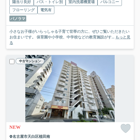
陽当り良好
バス・トイレ別
室内洗濯機置場
バルコニー
フローリング
電気有
パノラマ
小さなお子様がいらっしゃる子育て世帯の方に、ぜひご覧いただきたい
お住まいです。 保育園や小学校、中学校などの教育施設がす...
もっと見
る
中古マンション
NEW
名古屋市天白区植田南