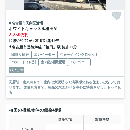
名古屋市天白区池場
ホワイトキャッスル植田Ⅵ
2,250
万円
12階 / 60.77㎡ / 2LDK /築41年
名古屋市営鶴舞線「植田」駅 徒歩11分
陽当り良好
エレベーター
ウォークインクロゼット
バス・トイレ別
室内洗濯機置場
バルコニー
パノラマ
高層階・南東向きで、室内は大変明るく清潔感のある住まいとなってお
ります。 設備も豊富で、新品の水まわりを中心に快適さがし...
もっと見
る
植田の掲載物件の価格相場
価格相場
空室件数
1R～1K
-
-