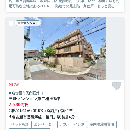
名古屋市営鶴舞線「塩釜口」駅 徒歩9分、「八事」駅や「植田」駅も利
用可能な立地にある2LDK。 3階建ての最上階・角住戸...
もっと見る
中古マンション
NEW
名古屋市天白区井口
三旺マンション第二植田B棟
2,580
万円
2階 / 91.02㎡ / 3LDK＋S(納戸) /築43年
名古屋市営鶴舞線「植田」駅 徒歩6分
ペット相談
エレベーター
バス・トイレ別
室内洗濯機置場