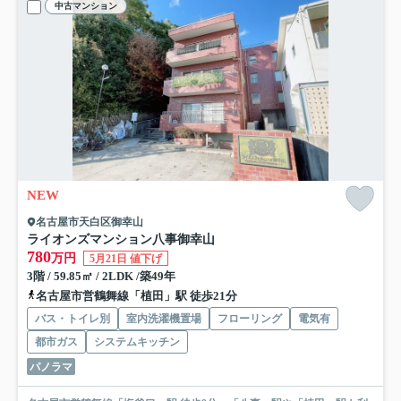
中古マンション
NEW
名古屋市天白区御幸山
ライオンズマンション八事御幸山
780
万円
5月21日 値下げ
3階 / 59.85㎡ / 2LDK /築49年
名古屋市営鶴舞線「植田」駅 徒歩21分
バス・トイレ別
室内洗濯機置場
フローリング
電気有
都市ガス
システムキッチン
パノラマ