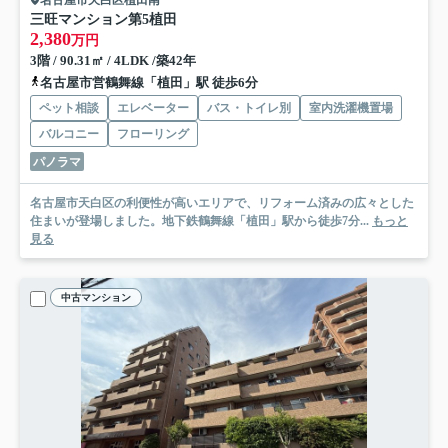
三旺マンション第5植田
2,380
万円
3階 / 90.31㎡ / 4LDK /築42年
名古屋市営鶴舞線「植田」駅 徒歩6分
ペット相談
エレベーター
バス・トイレ別
室内洗濯機置場
バルコニー
フローリング
パノラマ
名古屋市天白区の利便性が高いエリアで、リフォーム済みの広々とした
住まいが登場しました。地下鉄鶴舞線「植田」駅から徒歩7分...
もっと
見る
中古マンション