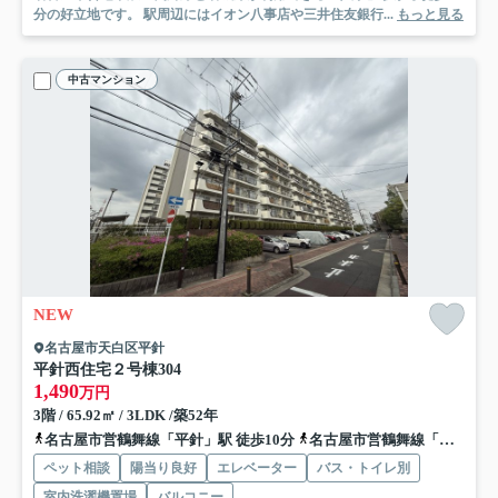
分の好立地です。 駅周辺にはイオン八事店や三井住友銀行...
もっと見る
中古マンション
NEW
名古屋市天白区平針
平針西住宅２号棟
304
1,490
万円
3階 / 65.92㎡ / 3LDK /築52年
名古屋市営鶴舞線「平針」駅 徒歩10分
名古屋市営鶴舞線「原」駅 徒歩13分
ペット相談
陽当り良好
エレベーター
バス・トイレ別
室内洗濯機置場
バルコニー