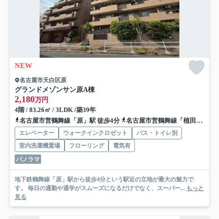
NEW
名古屋市天白区原
グランドメゾンサン原A棟
2,180
万円
4階 / 83.26㎡ / 3LDK /築39年
名古屋市営鶴舞線「原」駅 徒歩4分
名古屋市営鶴舞線「植田」駅 徒歩14分
エレベーター
ウォークインクロゼット
バス・トイレ別
室内洗濯機置場
フローリング
電気有
パノラマ
地下鉄鶴舞線「原」駅から徒歩4分という駅近の立地が最大の魅力で
す。 毎日の通勤や通学がスムーズになるだけでなく、スーパー...
もっと
見る