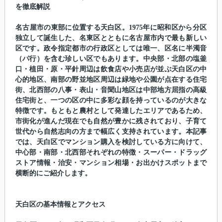
を徹底解説
名古屋市の東部に位置する天白区。1975年に昭和区から分区
独立して誕生した、名東区とともに名古屋市内で最も新しい
区です。政令指定都市の行政区としては唯一、区名に半濁音
（パ行）を含む珍しい区でもあります。中央部・北部の塩釜
口・植田・原・平針周辺は飲食店や小売店が並ぶ天白区の中
心的地区、南部の野並地区周辺は緑地や公園が点在する住宅
街、北西部の八事・表山・音聞山地区は中部地方屈指の高級
住宅街と、一つの区の中に多彩な顔を持っているのが大きな
特徴です。もともと農村として発達したエリアであるため、
市街化が進んだ現在でも自然が豊かに残されており、子育て
世代から自然志向の方まで幅広く支持されています。本記事
では、天白区でマンション購入を検討している方に向けて、
中心部・南部・北西部それぞれの特徴・スーパー・ドラッグ
ストア情報・治安・マンション相場・お出かけスポットまで
横断的にご紹介します。
天白区の基本情報とアクセス