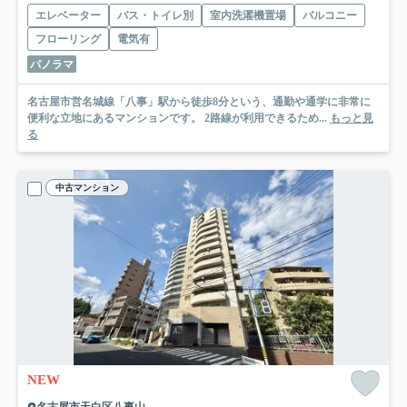
エレベーター
バス・トイレ別
室内洗濯機置場
バルコニー
フローリング
電気有
パノラマ
名古屋市営名城線「八事」駅から徒歩8分という、通勤や通学に非常に
便利な立地にあるマンションです。 2路線が利用できるため...
もっと見
る
中古マンション
NEW