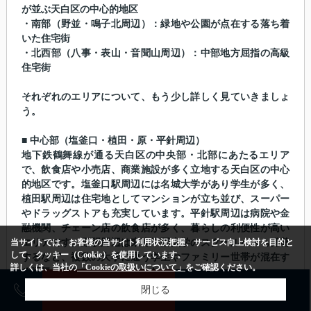
が並ぶ天白区の中心的地区
・南部（野並・鳴子北周辺）：緑地や公園が点在する落ち着
いた住宅街
・北西部（八事・表山・音聞山周辺）：中部地方屈指の高級
住宅街
それぞれのエリアについて、もう少し詳しく見ていきましょ
う。
■ 中心部（塩釜口・植田・原・平針周辺）
地下鉄鶴舞線が通る天白区の中央部・北部にあたるエリア
で、飲食店や小売店、商業施設が多く立地する天白区の中心
的地区です。塩釜口駅周辺には名城大学があり学生が多く、
植田駅周辺は住宅地としてマンションが立ち並び、スーパー
やドラッグストアも充実しています。平針駅周辺は病院や金
融機関、チェーン店の飲食店が多く、暮らしの利便性が高い
当サイトでは、お客様の当サイト利用状況把握、サービス向上検討を目的と
エリアです。原駅周辺は東海学園大学のスクールバスも発着
して、クッキー（Cookie）を使用しています。
するなど、複数の大学に通う学生やファミリー世帯が混在す
詳しくは、当社の
「Cookieの取扱いについて」
をご確認ください。
る活気のあるエリアといえます。
売却査定
購入相談
閉じる
■ 南部（野並・鳴子北周辺）