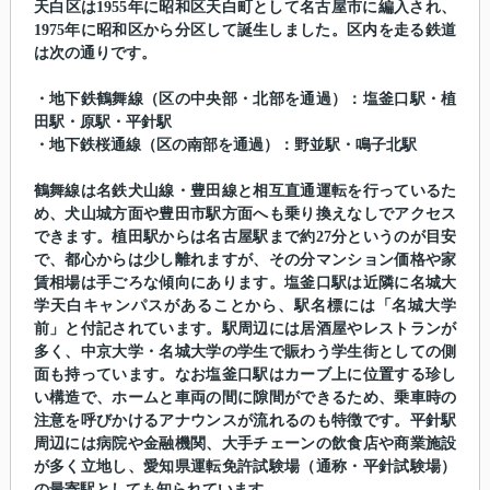
天白区は1955年に昭和区天白町として名古屋市に編入され、
1975年に昭和区から分区して誕生しました。区内を走る鉄道
は次の通りです。
・地下鉄鶴舞線（区の中央部・北部を通過）：塩釜口駅・植
田駅・原駅・平針駅
・地下鉄桜通線（区の南部を通過）：野並駅・鳴子北駅
鶴舞線は名鉄犬山線・豊田線と相互直通運転を行っているた
め、犬山城方面や豊田市駅方面へも乗り換えなしでアクセス
できます。植田駅からは名古屋駅まで約27分というのが目安
で、都心からは少し離れますが、その分マンション価格や家
賃相場は手ごろな傾向にあります。塩釜口駅は近隣に名城大
学天白キャンパスがあることから、駅名標には「名城大学
前」と付記されています。駅周辺には居酒屋やレストランが
多く、中京大学・名城大学の学生で賑わう学生街としての側
面も持っています。なお塩釜口駅はカーブ上に位置する珍し
い構造で、ホームと車両の間に隙間ができるため、乗車時の
注意を呼びかけるアナウンスが流れるのも特徴です。平針駅
周辺には病院や金融機関、大手チェーンの飲食店や商業施設
が多く立地し、愛知県運転免許試験場（通称・平針試験場）
の最寄駅としても知られています。