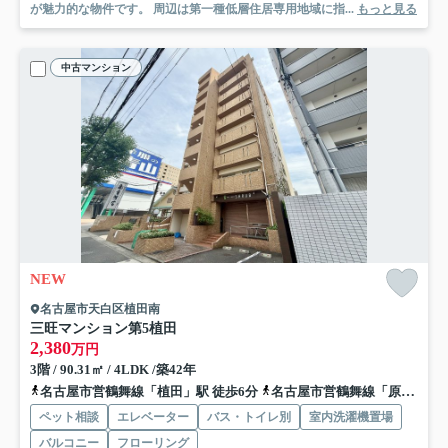
が魅力的な物件です。 周辺は第一種低層住居専用地域に指...
もっと見る
中古マンション
NEW
名古屋市天白区植田南
三旺マンション第5植田
2,380
万円
3階 / 90.31㎡ / 4LDK /築42年
名古屋市営鶴舞線「植田」駅 徒歩6分
名古屋市営鶴舞線「原」駅 徒歩9分
ペット相談
エレベーター
バス・トイレ別
室内洗濯機置場
バルコニー
フローリング