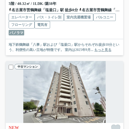
5階 / 40.32㎡ / 1LDK /築38年
名古屋市営鶴舞線「塩釜口」駅 徒歩8分
名古屋市営鶴舞線「八事」駅 徒歩12分
エレベーター
バス・トイレ別
室内洗濯機置場
バルコニー
フローリング
電気有
パノラマ
地下鉄鶴舞線「八事」駅および「塩釜口」駅からそれぞれ徒歩10分とい
う、利便性の高い立地が特徴です。 室内は2025年9月...
もっと見る
中古マンション
NEW