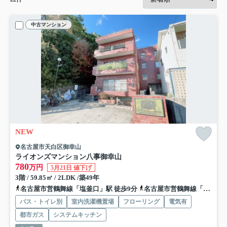
中古マンション
NEW
名古屋市天白区御幸山
ライオンズマンション八事御幸山
780
万円
5月21日 値下げ
3階 / 59.85㎡ / 2LDK /築49年
名古屋市営鶴舞線「塩釜口」駅 徒歩9分
名古屋市営鶴舞線「八事」駅 徒歩18分
バス・トイレ別
室内洗濯機置場
フローリング
電気有
都市ガス
システムキッチン