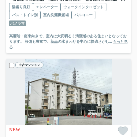
陽当り良好
エレベーター
ウォークインクロゼット
バス・トイレ別
室内洗濯機置場
バルコニー
パノラマ
高層階・南東向きで、室内は大変明るく清潔感のある住まいとなってお
ります。 設備も豊富で、新品の水まわりを中心に快適さがし...
もっと見
る
中古マンション
NEW