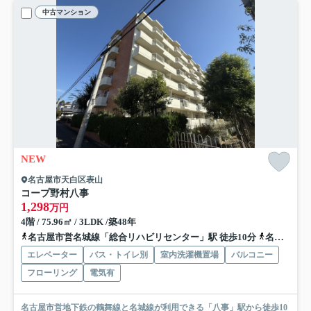
中古マンション
NEW
名古屋市天白区表山
コープ野村八事
1,298
万円
4階 / 75.96㎡ / 3LDK /築48年
名古屋市営名城線「総合リハビリセンター」駅 徒歩10分
名古屋市営鶴舞線「八事」駅 徒歩11分
エレベーター
バス・トイレ別
室内洗濯機置場
バルコニー
フローリング
電気有
名古屋市営地下鉄の鶴舞線と名城線が利用できる「八事」駅から徒歩10