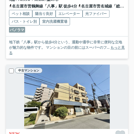
名古屋市営鶴舞線「八事」駅 徒歩4分
名古屋市営名城線「総合リハビリセンター」駅 徒歩17分
ペット相談
陽当り良好
エレベーター
光ファイバー
バス・トイレ別
室内洗濯機置場
パノラマ
地下鉄「八事」駅から徒歩4分という、通勤や通学に非常に便利な立地
が魅力的な物件です。 マンションの目の前にはスーパーのフ...
もっと見
る
中古マンション
NEW