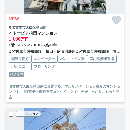
NEW
名古屋市天白区植田南
イトーピア植田マンション
1,690
万円
4階 / 70.69㎡ / 3LDK /築41年
名古屋市営鶴舞線「植田」駅 徒歩8分
名古屋市営鶴舞線「塩釜口」駅 徒歩8分
陽当り良好
エレベーター
バス・トイレ別
室内洗濯機置場
バルコニー
フローリング
パノラマ
名古屋市天白区植田南に位置する、フルリノベーション済みのマンショ
ンです。 4階部分の南西角部屋ということで、光がしっかり...
もっと見
る
中古マンション