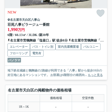
NEW
名古屋市天白区八事山
荘苑八事ビラージュ一番館
1,990
万円
6階 / 66.13㎡ / 3LDK /築38年
名古屋市営鶴舞線「塩釜口」駅 徒歩8分
名古屋市営鶴舞線「八事」駅 徒歩12分
エレベーター
バス・トイレ別
室内洗濯機置場
バルコニー
フローリング
電気有
パノラマ
地下鉄名城線と鶴舞線の2路線が利用できる「八事」駅から徒歩10分の
好立地にあるマンションです。 お部屋は6階部分の南西向...
もっと見る
名古屋市天白区の掲載物件の価格相場
価格相場
空室件数
1R～1K
-
-