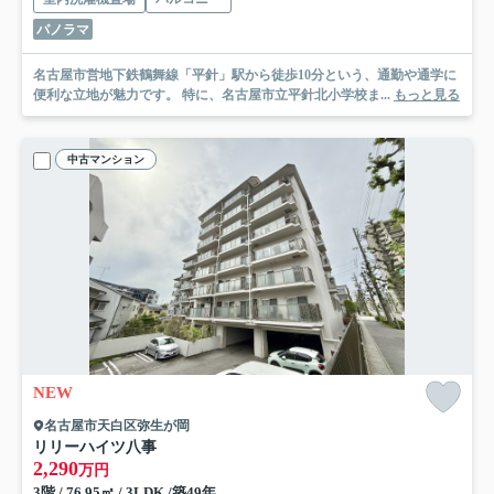
パノラマ
名古屋市営地下鉄鶴舞線「平針」駅から徒歩10分という、通勤や通学に
便利な立地が魅力です。 特に、名古屋市立平針北小学校ま...
もっと見る
中古マンション
NEW
名古屋市天白区弥生が岡
リリーハイツ八事
2,290
万円
3階 / 76.95㎡ / 3LDK /築49年