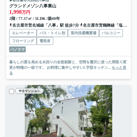
名古屋市天白区八事山
グランドメゾン八事裏山
1,998
万円
2階 / 77.37㎡ / 3LDK /築40年
名古屋市営名城線「八事」駅 徒歩7分
名古屋市営鶴舞線「塩釜口」駅 徒歩11分
エレベーター
バス・トイレ別
室内洗濯機置場
バルコニー
フローリング
電気有
パノラマ
暮らしの質を高める水回りの全面刷新と、空間を贅沢に使った間取り変
更が特徴の一邸です。 お料理に集中しやすいL字型キッチン...
もっと見
る
中古マンション