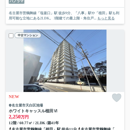
パノラマ
名古屋市営鶴舞線「塩釜口」駅 徒歩9分、「八事」駅や「植田」駅も利
用可能な立地にある2LDK。 3階建ての最上階・角住戸...
もっと見る
中古マンション
NEW
名古屋市天白区池場
ホワイトキャッスル植田Ⅵ
2,250
万円
12階 / 60.77㎡ / 2LDK /築41年
名古屋市営鶴舞線「植田」駅 徒歩11分
名古屋市営鶴舞線「塩釜口」駅 徒歩14分