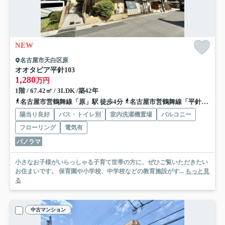
NEW
名古屋市天白区原
オオタピア平針
103
1,280
万円
1階 / 67.42㎡ / 3LDK /築42年
名古屋市営鶴舞線「原」駅 徒歩4分
名古屋市営鶴舞線「平針」駅 徒歩12分
陽当り良好
バス・トイレ別
室内洗濯機置場
バルコニー
フローリング
電気有
パノラマ
小さなお子様がいらっしゃる子育て世帯の方に、ぜひご覧いただきたい
お住まいです。 保育園や小学校、中学校などの教育施設がす...
もっと見
る
中古マンション