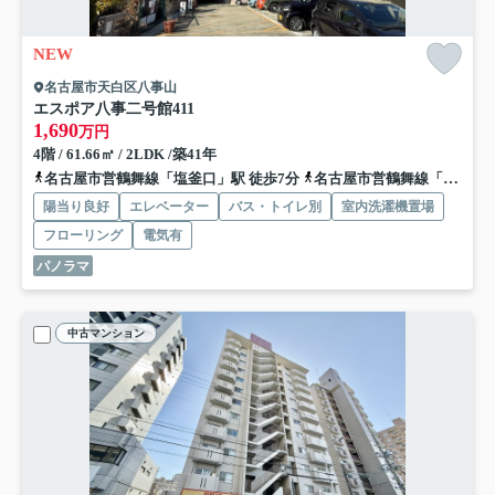
NEW
名古屋市天白区八事山
エスポア八事二号館
411
1,690
万円
4階 / 61.66㎡ / 2LDK /築41年
名古屋市営鶴舞線「塩釜口」駅 徒歩7分
名古屋市営鶴舞線「八事」駅 徒歩14分
陽当り良好
エレベーター
バス・トイレ別
室内洗濯機置場
フローリング
電気有
パノラマ
中古マンション