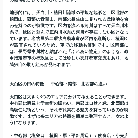
地形的には、天白川・植田川流域の平坦な地形と、区北部の
植田山、西部の音聞山、南部の相生山に見られる丘陵地を合
わせ持つのが特徴です。区内を流れる河川はすべて天白川水
系で、緑区と並んで庄内川水系の河川が存在しない区となっ
ています。名古屋第二環状自動車道が区内を縦断し、植田IC
が設置されているため、車での移動も便利です。区南部に
は、長野県中川村と結ばれた「ふれあい協定」のような、政
令指定都市の行政区としては珍しい友好都市交流もあり、地
域独自の取り組みが見られます。
天白区の街の特徴 ― 中心部・南部・北西部の違い
天白区は大きく3つのエリアに分けて考えることができます。
中心部は商業と学生街の賑わい、南部は自然と緑、北西部は
高級住宅街という、それぞれ異なる魅力を持っているのが特
徴です。まずは各エリアの特徴を簡単に整理すると、次のよ
うになります。
・中心部（塩釜口・植田・原・平針周辺）：飲食店・小売店