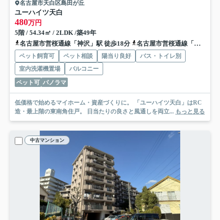
名古屋市天白区島田が丘
ユーハイツ天白
480
万円
5階 / 54.34㎡ / 2LDK /築49年
名古屋市営桜通線「神沢」駅 徒歩18分
名古屋市営桜通線「徳重」駅 徒歩23分
ペット飼育可
ペット相談
陽当り良好
バス・トイレ別
室内洗濯機置場
バルコニー
ペット可
パノラマ
低価格で始めるマイホーム・資産づくりに。 「ユーハイツ天白」はRC
造・最上階の東南角住戸。 日当たりの良さと風通しを両立...
もっと見る
中古マンション