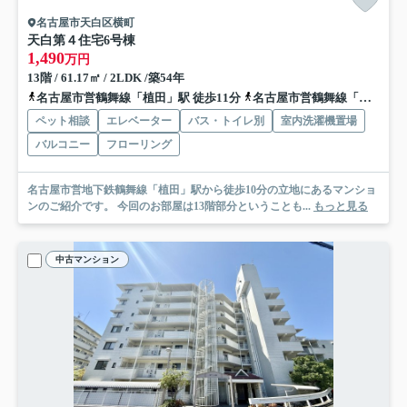
名古屋市天白区横町
天白第４住宅6号棟
1,490
万円
13階 / 61.17㎡ / 2LDK /築54年
名古屋市営鶴舞線「植田」駅 徒歩11分
名古屋市営鶴舞線「原」駅 徒歩15分
ペット相談
エレベーター
バス・トイレ別
室内洗濯機置場
バルコニー
フローリング
名古屋市営地下鉄鶴舞線「植田」駅から徒歩10分の立地にあるマンショ
ンのご紹介です。 今回のお部屋は13階部分ということも...
もっと見る
中古マンション