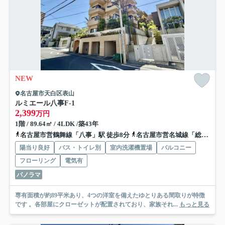
NEW
名古屋市天白区表山
ルミエール八事
F-1
2,399
万円
1階 / 89.64㎡ / 4LDK /築43年
名古屋市営鶴舞線「八事」駅 徒歩8分
名古屋市営名城線「総合リハビリセンター」駅 徒歩14分
陽当り良好
バス・トイレ別
室内洗濯機置場
バルコニー
フローリング
電気有
パノラマ
専有面積が約89平米あり、4つの洋室を備えたゆとりある間取りが特徴
です 。各部屋にクローゼットが配置されており、家族それ...
もっと見る