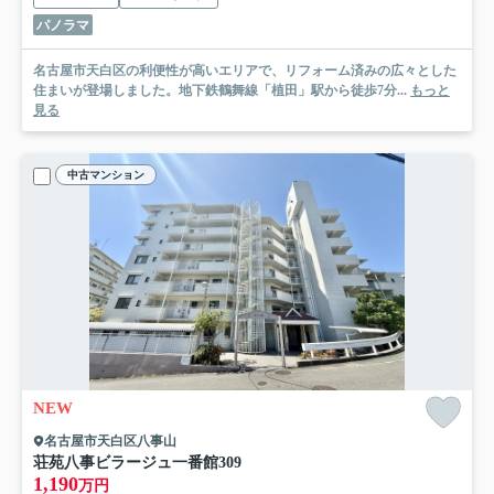
パノラマ
名古屋市天白区の利便性が高いエリアで、リフォーム済みの広々とした
住まいが登場しました。地下鉄鶴舞線「植田」駅から徒歩7分...
もっと
見る
中古マンション
NEW
名古屋市天白区八事山
荘苑八事ビラージュ一番館
309
1,190
万円