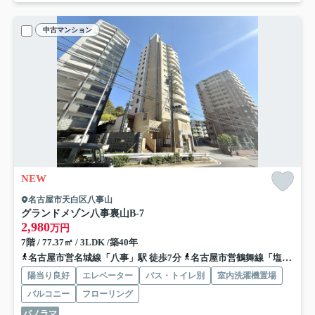
中古マンション
NEW
名古屋市天白区八事山
グランドメゾン八事裏山
B-7
2,980
万円
7階 / 77.37㎡ / 3LDK /築40年
名古屋市営名城線「八事」駅 徒歩7分
名古屋市営鶴舞線「塩釜口」駅 徒歩11分
陽当り良好
エレベーター
バス・トイレ別
室内洗濯機置場
バルコニー
フローリング
パノラマ