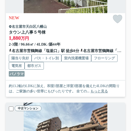
NEW
名古屋市天白区八幡山
タウン上八事５号棟
1,880
万円
2-3階 / 96.66㎡ / 4LDK /築44年
名古屋市営鶴舞線「塩釜口」駅 徒歩8分
名古屋市営鶴舞線「植田」駅 徒歩15分
陽当り良好
バス・トイレ別
室内洗濯機置場
フローリング
電気有
都市ガス
パノラマ
約13.2帖のLDKに加え、和室1部屋と洋室3部屋を備えた4LDKの間取り
は、ご家族の多い世帯にもぴったりです。 全ての...
もっと見る
中古マンション