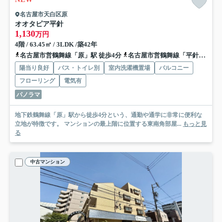
名古屋市天白区原
オオタピア平針
1,130
万円
4階 / 63.45㎡ / 3LDK /築42年
名古屋市営鶴舞線「原」駅 徒歩4分
名古屋市営鶴舞線「平針」駅 徒歩12分
陽当り良好
バス・トイレ別
室内洗濯機置場
バルコニー
フローリング
電気有
パノラマ
地下鉄鶴舞線「原」駅から徒歩4分という、通勤や通学に非常に便利な
立地が特徴です。 マンションの最上階に位置する東南角部屋...
もっと見
る
中古マンション