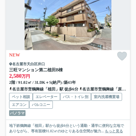
NEW
名古屋市天白区井口
三旺マンション第二植田B棟
2,580
万円
2階 / 91.02㎡ / 3LDK＋S(納戸) /築43年
名古屋市営鶴舞線「植田」駅 徒歩6分
名古屋市営鶴舞線「原」駅 徒歩8分
ペット相談
エレベーター
バス・トイレ別
室内洗濯機置場
エアコン
バルコニー
パノラマ
地下鉄鶴舞線「植田」駅から徒歩6分という通勤・通学に便利な立地で
ありながら、専有面積91.02㎡のゆとりある住空間が魅力...
もっと見る