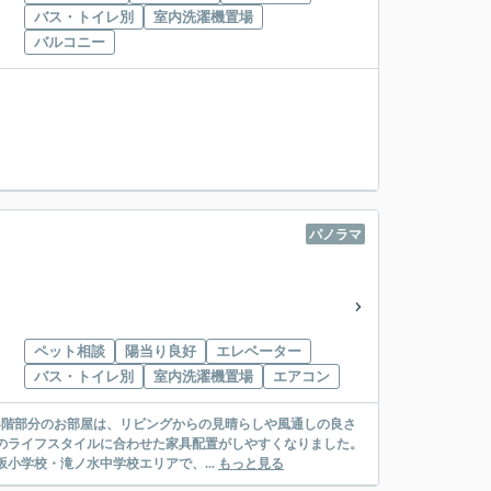
バス・トイレ別
室内洗濯機置場
バルコニー
パノラマ
ペット相談
陽当り良好
エレベーター
バス・トイレ別
室内洗濯機置場
エアコン
4階部分のお部屋は、リビングからの見晴らしや風通しの良さ
のライフスタイルに合わせた家具配置がしやすくなりました。
小学校・滝ノ水中学校エリアで、...
もっと見る