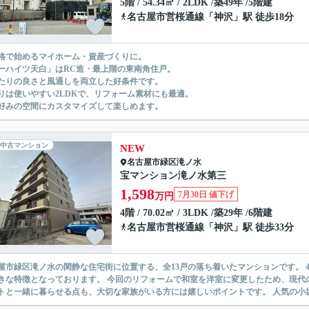
5階 / 54.34㎡ / 2LDK /築49年 /5階建
名古屋市営桜通線
「
神沢
」駅 徒歩18分
格で始めるマイホーム・資産づくりに。
ーハイツ天白」はRC造・最上階の東南角住戸。
たりの良さと風通しを両立した好条件です。
りは使いやすい2LDKで、リフォーム素材にも最適。
好みの空間にカスタマイズして楽しめます。
中古マンション
NEW
名古屋市緑区
滝ノ水
宝マンション滝ノ水第三
1,598
7月30日 値下げ
万円
4階 / 70.02㎡ / 3LDK /築29年 /6階建
名古屋市営桜通線
「
神沢
」駅 徒歩33分
屋市緑区滝ノ水の閑静な住宅街に位置する、全13戸の落ち着いたマンションです。 
きな特徴となっております。 今回のリフォームで和室を洋室に変更したため、現代
トと一緒に暮らせる点も、大切な家族がいる方には嬉しいポイントです。 人気の小坂