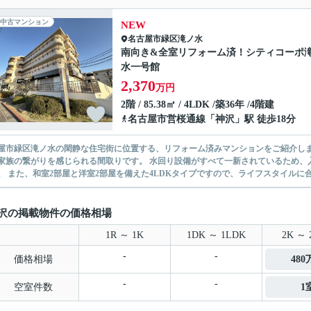
中古マンション
NEW
名古屋市緑区
滝ノ水
南向き&全室リフォーム済！シティコーポ
水一号館
2,370
万円
2階 / 85.38㎡ / 4LDK /築36年 /4階建
名古屋市営桜通線
「
神沢
」駅 徒歩18分
屋市緑区滝ノ水の閑静な住宅街に位置する、リフォーム済みマンションをご紹介します
家族の繋がりを感じられる間取りです。 水回り設備がすべて一新されているため、
。 また、和室2部屋と洋室2部屋を備えた4LDKタイプですので、ライフスタイルに合
沢の掲載物件の価格相場
1R ～ 1K
1DK ～ 1LDK
2K ～ 
-
-
価格相場
48
-
-
空室件数
1