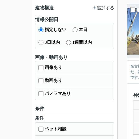
建物構造
追加する
情報公開日
指定しない
本日
3日以内
1週間以内
画像・動画あり
名古
画像あり
た、
です
動画あり
パノラマあり
神
条件
条件
ペット相談