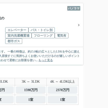
パノラマ
滝の
エレベーター
バス・トイレ別
室内洗濯機置場
フローリング
電気有
都市ガス
。 一番の特徴は、約15.0帖の広々としたLDKを中心に据え
入居後すぐに気持ちよくお使いいただけるのが嬉しいポイント
わせて柔軟にお部屋を使い...
もっと見る
2LDK
3K ～ 3LDK
4K ～ 4LDK以上
0万円
1598万円
2370万円
室
1室
1室