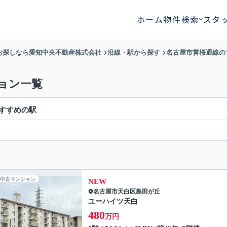
ホーム
物件検索
スタ
お探しなら愛知中央不動産株式会社
沿線・駅から探す
名古屋市営桜通線の
ョン一覧
すすめの駅
中古マンション
NEW
名古屋市天白区
島田が丘
ユーハイツ天白
480
万円