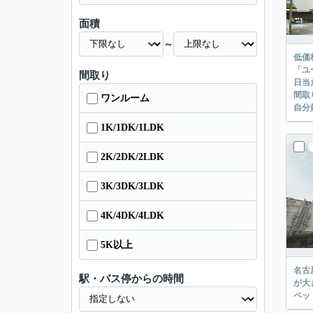
面積
～
低価
「ユ
間取り
日当
間取
ワンルーム
自分
1K/1DK/1LDK
2K/2DK/2LDK
3K/3DK/3LDK
4K/4DK/4LDK
5K以上
名古
駅・バス停からの時間
が大
ペッ