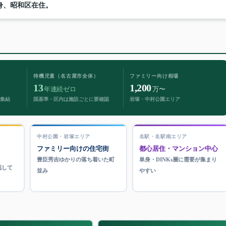
身、昭和区在住。
待機児童（名古屋市全体）
ファミリー向け相場
13
1,200
年連続ゼロ
万〜
も集結
国基準・区内は施設ごとに要確認
岩塚・中村公園エリア
中村公園・岩塚エリア
名駅・名駅南エリア
中
ファミリー向けの住宅街
都心居住・マンション中心
豊臣秀吉ゆかりの落ち着いた町
単身・DINKs層に需要が集まり
認して
並み
やすい