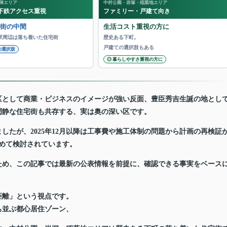
陣エリア
中村公園・岩塚・稲葉地エリア
下鉄アクセス重視
ファミリー・戸建て向き
街の中間
生活コスト重視の方に
駅周辺は落ち着いた住宅街
歴史ある下町。
戸建ての選択肢もある
の選択肢
◎ 暮らしやすさ重視の方に
区として商業・ビジネスのイメージが強い反面、豊臣秀吉生誕の地とし
閑静な住宅街も共存する、実は奥の深い区です。
たが、2025年12月以降は工事費や施工体制の問題から計画の再検証
含めて検討されています。
ため、この記事では最新の公表情報を前提に、確認できる事実をベース
距離」という視点です。
ち並ぶ都心居住ゾーン、