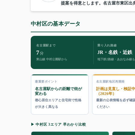
提案を得意とします。名古屋市東区出
中村区の基本データ
名古屋駅まで
乗り入れ路線
7
JR・名鉄・近鉄
分
東山線 中村公園駅から
地下鉄2路線・あおなみ線
最重要ポイント
名古屋駅地区再開発
名古屋駅からの距離で街が
計画は見直し・検証
変わる
（2026年）
都心居住エリアと住宅街で性格
最新の公表情報を必ず確
が大きく異なる
ください
▶ 中村区 3エリア 早わかり比較