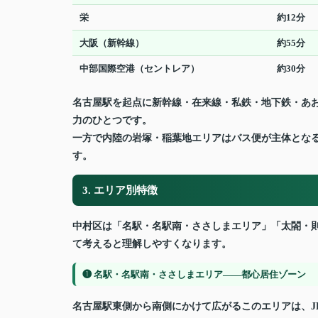
栄
約12分
大阪（新幹線）
約55分
中部国際空港（セントレア）
約30分
名古屋駅を起点に新幹線・在来線・私鉄・地下鉄・あ
力のひとつです。
一方で内陸の岩塚・稲葉地エリアはバス便が主体とな
す。
3. エリア別特徴
中村区は「名駅・名駅南・ささしまエリア」「太閤・
て考えると理解しやすくなります。
❶ 名駅・名駅南・ささしまエリア——都心居住ゾーン
名古屋駅東側から南側にかけて広がるこのエリアは、J