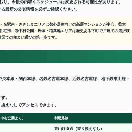
れており、今後の内容やスケジュールは変更される可能性があります。
する最新の公表情報を必ずご確認ください。
・名駅南・ささしまエリアは都心居住向けの高層マンションが中心、②太
住宅街、③中村公園・岩塚・稲葉地エリアは歴史ある下町で戸建ての選択肢
村区での住まい選びの第一歩です。
。
中央本線・関西本線、名鉄名古屋本線、近鉄名古屋線、地下鉄東山線・
ます。
り換えなしでアクセスできます。
（中村公園より）
利用路線
東山線直通（乗り換えなし）