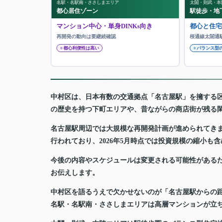
名駅・名駅南・ささしまエリア
太閤・則武・本
都心居住ゾーン
駅徒歩・地
マンション中心・単身DINKs向き
都心と住宅
再開発の動向は要継続確認
桜通線太閤通
○ 都心利便性は高い
○ バランス型
中村区は、日本有数の交通拠点「名古屋駅」を擁する
の歴史を持つ下町エリアや、昔ながらの商店街が残る
名古屋駅周辺では大規模な再開発計画が進められてきまし
行われており、2026年5月時点では投資規模の縮小も
今後の内容やスケジュールは変更される可能性がある
お伝えします。
中村区を語るうえで欠かせないのが「名古屋駅からの
名駅・名駅南・ささしまエリアは高層マンションが立