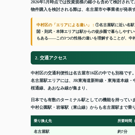
2026年5月時点では投資規模の縮小も含めて検討さ
物件購入を検討される際は、名古屋市や事業者が発表
中村区の「エリアによる違い」：
①名古屋駅に近い名駅
閤・則武・本陣エリアは駅からの徒歩圏で暮らしやすい
もある——この3つの性格の違いを理解することが、中
2. 交通アクセス
中村区の交通利便性は名古屋市16区の中でも別格です
名古屋駅エリアには、JR東海道新幹線・東海道本線・
桜通線、あおなみ線が集まり、
日本でも有数のターミナル駅としての機能を持ってい
中村公園駅・岩塚駅（東山線）からも名古屋駅まで乗
乗り換え先
所要時間
名古屋駅
約7分