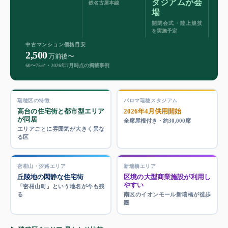
タジアムが会
鉄名古屋本線
場
開閉会式・陸上競技
を実施予定
中古マンション価格目安
2,500
万前後〜
60〜75㎡・2026年7月時点の掲載事例
瑞穂区の特徴
パロマ瑞穂スタジアム
高台の住宅街と都市型エリア
2026年4月供用開始
が同居
全席屋根付き・約30,000席
エリアごとに雰囲気が大きく異な
る区
密柑山・汐路エリア
新瑞橋エリア
丘陵地の閑静な住宅街
区境の大型商業施設が利用し
やすい
「密柑山町」という地名が今も残
る
南区のイオンモール新瑞橋が徒歩
圏