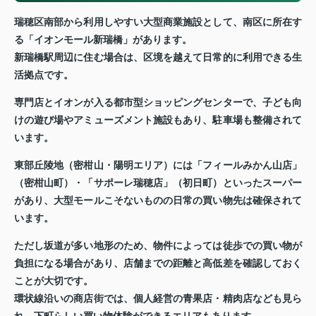
瑞穂区南部から利用しやすい大型商業施設として、南区に所在す
る「イオンモール新瑞橋」があります。
新瑞橋駅周辺に住む場合は、区境を越えて日常的に利用できる生
活拠点です。
専門店とイオンが入る都市型ショッピングセンターで、子ども向
けの遊び場やアミューズメント施設もあり、駐車場も整備されて
います。
東部丘陵地（密柑山・陽明エリア）には「フィールみかん山店」
（密柑山町）・「サポーレ瑞穂店」（初日町）といったスーパー
があり、大型モールこそないものの日常の買い物先は確保されて
います。
ただし坂道が多い地形のため、物件によっては徒歩での買い物が
負担になる場合があり、店舗までの距離と高低差を確認しておく
ことが大切です。
環状線沿いの商店街では、個人経営の青果店・精肉店なども見ら