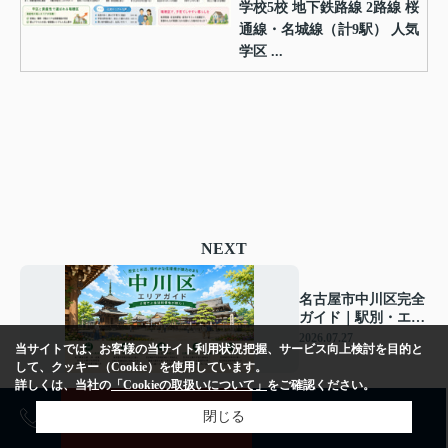
学校5校 地下鉄路線 2路線 桜
通線・名城線（計9駅） 人気
学区 ...
NEXT
名古屋市中川区完全
ガイド｜駅別・エリ
ア別に見る住みやす
2026.07.27
当サイトでは、お客様の当サイト利用状況把握、サービス向上検討を目的と
さと街の特徴
して、クッキー（Cookie）を使用しています。
詳しくは、当社の
「Cookieの取扱いについて」
をご確認ください。
売却査定
購入相談
閉じる
”エリアガイド”おすすめ記事