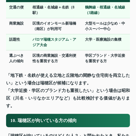
交通の便
桜通線・名城線＋名鉄（8
鶴舞線・桜通線・名城線
駅）
（3路線）
商業施設
区境のイオンモール新瑞橋
大型モールは少なめ・中
（南区）が利用可
小スーパー中心
話題性
パロマ瑞穂スタジアム・ア
大学・医療施設の集積
ジア大会
選ぶべき
区境の商業施設・交通利便
学区ブランド・大学近接
人の傾向
性を重視する方
を重視する方
「地下鉄・名鉄が使える立地と丘陵地の閑静な住宅街を両立した
い」という場合は瑞穂区が候補になります。
「大学近接・学区のブランド力も重視したい」という場合は昭和
区（川名・いりなかエリアなど）も比較検討する価値がありま
す。
10. 瑞穂区が向いている方の傾向
「瑞穂区が向いているのはどんな人？」と問われたとき、私たち