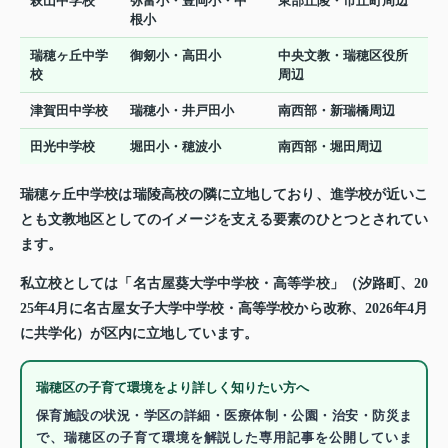
萩山中学校
弥富小・豊岡小・中
東部丘陵・市丘町周辺
根小
瑞穂ヶ丘中学
御剱小・高田小
中央文教・瑞穂区役所
校
周辺
津賀田中学校
瑞穂小・井戸田小
南西部・新瑞橋周辺
田光中学校
堀田小・穂波小
南西部・堀田周辺
瑞穂ヶ丘中学校は瑞陵高校の隣に立地しており、進学校が近いこ
とも文教地区としてのイメージを支える要素のひとつとされてい
ます。
私立校としては「名古屋葵大学中学校・高等学校」（汐路町、20
25年4月に名古屋女子大学中学校・高等学校から改称、2026年4月
に共学化）が区内に立地しています。
瑞穂区の子育て環境をより詳しく知りたい方へ
保育施設の状況・学区の詳細・医療体制・公園・治安・防災ま
で、瑞穂区の子育て環境を解説した専用記事を公開していま