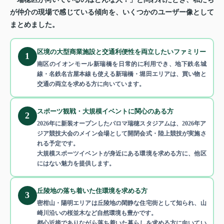
が仲介の現場で感じている傾向を、いくつかのユーザー像として
まとめました。
区境の大型商業施設と交通利便性を両立したいファミリー
1
南区のイオンモール新瑞橋を日常的に利用でき、地下鉄名城
線・名鉄名古屋本線も使える新瑞橋・堀田エリアは、買い物と
交通の両立を求める方に向いています。
スポーツ観戦・大規模イベントに関心のある方
2
2026年に新装オープンしたパロマ瑞穂スタジアムは、2026年ア
ジア競技大会のメイン会場として開閉会式・陸上競技が実施さ
れる予定です。
大規模スポーツイベントが身近にある環境を求める方に、他区
にはない魅力を提供します。
丘陵地の落ち着いた住環境を求める方
3
密柑山・陽明エリアは丘陵地の閑静な住宅街として知られ、山
崎川沿いの桜並木など自然環境も豊かです。
都心近接でありながら落ち着いた暮らしを求める方に向いてい