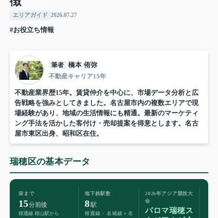
徴
エリアガイド
2026.07.27
#お役立ち情報
筆者
橋本 侑弥
不動産キャリア15年
不動産業界歴15年。賃貸仲介を中心に、市場データ分析と広
告戦略を強みとしてきました。名古屋市内の複数エリアで現
場経験があり、地域の生活情報にも精通。最新のマーケティ
ング手法を活かした客付け・売却提案を得意とします。名古
屋市東区出身、昭和区在住。
瑞穂区の基本データ
栄まで
地下鉄駅数
2026年アジア競技大
15
8
会
分前後
駅
パロマ瑞穂ス
桜通線 桜山駅から
桜通線・名城線＋名