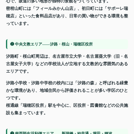
心で、坂道の多い地形が独特の景観をつくっています。
密柑山町には「フィールみかん山店」、初日町には「サポーレ瑞
穂店」といった食料品店があり、日常の買い物ができる環境も整
っています。
❷ 中央文教エリア——汐路・桜山・瑞穂区役所
汐路町・桜山町周辺は、名古屋市立大学・名古屋葵大学（旧・名
古屋女子大学）などの学校法人が立地する文教的な雰囲気のある
エリアです。
汐路小学校・汐路中学校の校内には「汐路の森」と呼ばれる緑豊
かな環境があり、地域住民から評価されることが多い学区のひと
つです。
桜通線「瑞穂区役所」駅を中心に、区役所・図書館などの公共施
設も集まっています。
❸ 南西部生活利便エリア——新瑞橋・妙音通・堀田・穂波