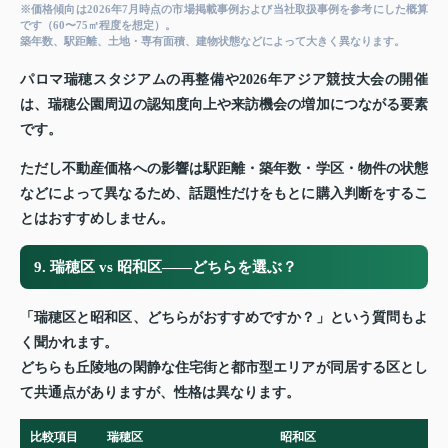
※価格傾向は2026年7月時点の市場掲載事例および当社取扱事例を参考にした概算
です（60〜75㎡程度を想定）。
築年数、駅距離、土地・専有面積、建物状態などによって大きく異なります。
パロマ瑞穂スタジアムの再整備や2026年アジア競技大会の開催
は、瑞穂公園周辺の認知度向上や来訪機会の増加につながる要素
です。
ただし不動産価格への影響は駅距離・築年数・学区・物件の状態
などによって異なるため、話題性だけをもとに購入判断をするこ
とはおすすめしません。
9. 瑞穂区 vs 昭和区——どちらを選ぶ？
「瑞穂区と昭和区、どちらがおすすめですか？」という質問もよ
く聞かれます。
どちらも丘陵地の閑静な住宅街と都市型エリアが同居する区とし
て共通点がありますが、性格は異なります。
比較項目
瑞穂区
昭和区