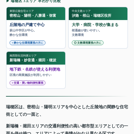
▶ 瑞穂区 3エリア 早わかり比較
東部丘陵住宅エリア
中央文教エリア
密柑山・陽明・八勝通・弥富
汐路・桜山・瑞穂区役所
丘陵地の戸建て中心
大学・病院・学校が集まる
萩山中学区が中心。
桜通線が使いやすい。
静かな住環境
文教環境
○ 静かな住環境重視の方に
◎ 文教環境重視の方に
南西部生活利便エリア
新瑞橋・妙音通・堀田・穂波
地下鉄・名鉄が使える利便地
区境の商業施設が利用しやすい
○ 交通・買い物利便性重視
瑞穂区は、密柑山・陽明エリアを中心とした丘陵地の閑静な住宅
街としての一面と、
新瑞橋・堀田エリアの交通利便性の高い都市型エリアとしての一
面を併せ持つ、エリアによって表情がかなり異なる区です。