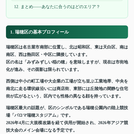
12. まとめ——あなたに合うのはどのエリア？
1. 瑞穂区の基本プロフィール
瑞穂区は名古屋市南部に位置し、北は昭和区、東は天白区、南は
南区、西は熱田区・中区に隣接しています。
区の名は「みずみずしい稲の穂」を意味しますが、現在は市街地
化が進み、その面影は限られています。
西側は中小の町工場や大企業の工場が立ち並ぶ工業地帯、中央を
南北に走る環状線沿いには商店街、東部には丘陵地の閑静な住宅
街が広がるという、区内でも性格の異なる顔を持っています。
瑞穂区最大の話題が、区のシンボルである瑞穂公園内の陸上競技
場「パロマ瑞穂スタジアム」です。
2026年4月に大規模改築を経て供用が開始され、2026年アジア競
技大会のメイン会場になる予定です。