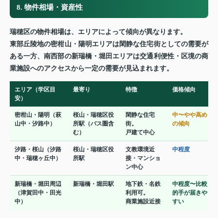
8. 物件相場・資産性
瑞穂区の物件相場は、エリアによって傾向が異なります。
東部丘陵地の密柑山・陽明エリアは閑静な住宅街としての需要が
ある一方、南西部の新瑞橋・堀田エリアは交通利便性・区境の商
業施設へのアクセスから一定の需要が見込まれます。
エリア（学区目
最寄り
特徴
価格傾向
安）
密柑山・陽明（萩
桜山・瑞穂区役
閑静な住宅
中〜やや高め
山中・汐路中）
所駅（バス圏含
街。
の傾向
む）
戸建て中心
汐路・桜山（汐路
桜山・瑞穂区役
文教環境近
中程度
中・瑞穂ヶ丘中）
所駅
接・マンショ
ン中心
新瑞橋・堀田周辺
新瑞橋・堀田駅
地下鉄・名鉄
中程度〜比較
（津賀田中・田光
利用可。
的手が届きや
中）
商業施設近接
すい