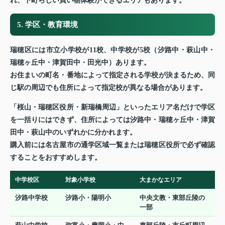
れ、下町らしい買い物体験ができるエリアもあります。
5. 学区・教育環境
瑞穂区には市立小学校が11校、中学校が5校（汐路中・萩山中・
瑞穂ヶ丘中・津賀田中・田光中）あります。
お住まいの町名・番地によって指定される学校が決まるため、同
じ駅の周辺でも住所によって指定校が異なる場合があります。
「桜山・瑞穂区役所・新瑞橋周辺」といったエリア名だけで学区
を一括りにはできず、住所によっては汐路中・瑞穂ヶ丘中・津賀
田中・萩山中のいずれかに分かれます。
購入前には名古屋市の通学区域一覧または瑞穂区役所で必ず確認
することをおすすめします。
中学校区
対象小学校
大まかなエリア
汐路中学校
汐路小・陽明小
中央文教・東部丘陵の
一部