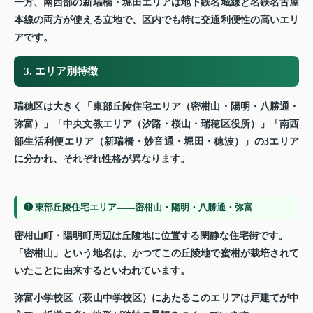
一方、南西部の新瑞橋・堀田エリアは地下鉄名城線と名鉄名古屋
本線の両方が使える立地で、区内でも特に交通利便性の高いエリ
アです。
3. エリア別特徴
瑞穂区は大きく「東部丘陵住宅エリア（密柑山・陽明・八勝通・
弥富）」「中央文教エリア（汐路・桜山・瑞穂区役所）」「南西
部生活利便エリア（新瑞橋・妙音通・堀田・穂波）」の3エリア
に分かれ、それぞれ性格が異なります。
❶ 東部丘陵住宅エリア——密柑山・陽明・八勝通・弥富
密柑山町・陽明町周辺は丘陵地に位置する閑静な住宅街です。
「密柑山」という地名は、かつてこの丘陵地で蜜柑が栽培されて
いたことに由来するといわれています。
弥富小学校区（萩山中学校区）にあたるこのエリアは戸建てが中