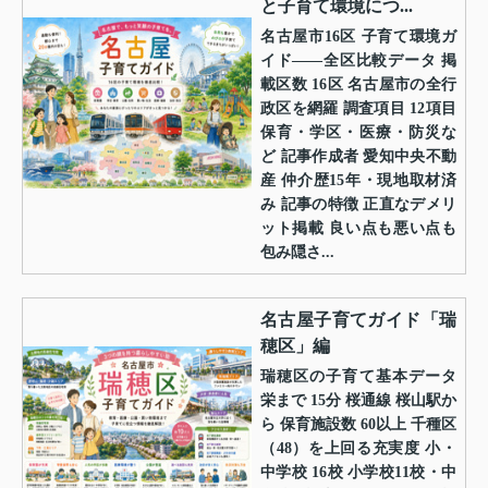
と子育て環境につ...
名古屋市16区 子育て環境ガ
イド——全区比較データ 掲
載区数 16区 名古屋市の全行
政区を網羅 調査項目 12項目
保育・学区・医療・防災な
ど 記事作成者 愛知中央不動
産 仲介歴15年・現地取材済
み 記事の特徴 正直なデメリ
ット掲載 良い点も悪い点も
包み隠さ...
名古屋子育てガイド「瑞
穂区」編
瑞穂区の子育て基本データ
栄まで 15分 桜通線 桜山駅か
ら 保育施設数 60以上 千種区
（48）を上回る充実度 小・
中学校 16校 小学校11校・中