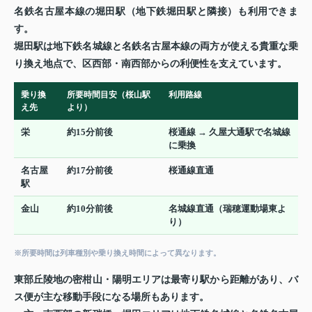
名鉄名古屋本線の堀田駅（地下鉄堀田駅と隣接）も利用できま
す。
堀田駅は地下鉄名城線と名鉄名古屋本線の両方が使える貴重な乗
り換え地点で、区西部・南西部からの利便性を支えています。
乗り換
所要時間目安（桜山駅
利用路線
え先
より）
栄
約15分前後
桜通線 → 久屋大通駅で名城線
に乗換
名古屋
約17分前後
桜通線直通
駅
金山
約10分前後
名城線直通（瑞穂運動場東よ
り）
※所要時間は列車種別や乗り換え時間によって異なります。
東部丘陵地の密柑山・陽明エリアは最寄り駅から距離があり、バ
ス便が主な移動手段になる場所もあります。