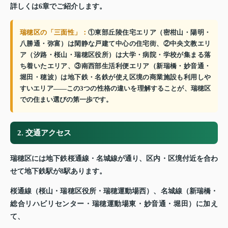
詳しくは6章でご紹介します。
瑞穂区の「三面性」：
①東部丘陵住宅エリア（密柑山・陽明・
八勝通・弥富）は閑静な戸建て中心の住宅街、②中央文教エリ
ア（汐路・桜山・瑞穂区役所）は大学・病院・学校が集まる落
ち着いたエリア、③南西部生活利便エリア（新瑞橋・妙音通・
堀田・穂波）は地下鉄・名鉄が使え区境の商業施設も利用しや
すいエリア——この3つの性格の違いを理解することが、瑞穂区
での住まい選びの第一歩です。
2. 交通アクセス
瑞穂区には地下鉄桜通線・名城線が通り、区内・区境付近を合わ
せて地下鉄駅が8駅あります。
桜通線（桜山・瑞穂区役所・瑞穂運動場西）、名城線（新瑞橋・
総合リハビリセンター・瑞穂運動場東・妙音通・堀田）に加え
て、