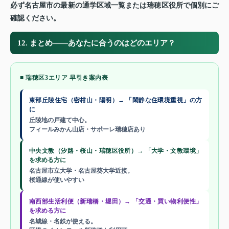
必ず名古屋市の最新の通学区域一覧または瑞穂区役所で個別にご
確認ください。
12. まとめ——あなたに合うのはどのエリア？
■ 瑞穂区3エリア 早引き案内表
東部丘陵住宅（密柑山・陽明）→ 「閑静な住環境重視」の方
に
丘陵地の戸建て中心。
フィールみかん山店・サポーレ瑞穂店あり
中央文教（汐路・桜山・瑞穂区役所）→ 「大学・文教環境」
を求める方に
名古屋市立大学・名古屋葵大学近接。
桜通線が使いやすい
南西部生活利便（新瑞橋・堀田）→ 「交通・買い物利便性」
を求める方に
名城線・名鉄が使える。