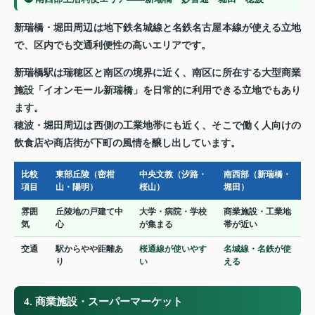
新瑞橋・堀田周辺は地下鉄名城線と名鉄名古屋本線が使える立地
で、区内でも交通利便性の高いエリアです。
新瑞橋駅は瑞穂区と南区の境界に近く、南区に所在する大型商業
施設「イオンモール新瑞橋」を日常的に利用できる立地でもあり
ます。
穂波・堀田周辺は西側の工業地帯にも近く、そこで働く人向けの
飲食店や商店街が下町の風情を醸し出しています。
比較
東部丘陵（密柑
中央文教（汐路・
南西部（新瑞橋・
項目
山・陽明）
桜山）
堀田）
雰囲
丘陵地の戸建て中
大学・病院・学校
商業施設・工業地
気
心
が集まる
帯が近い
交通
駅からやや距離あ
桜通線が使いやす
名城線・名鉄が使
り
い
える
4. 商業施設・スーパーマーケット