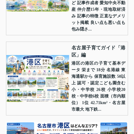
ど 記事作成者 愛知中央不動
産 仲介歴15年・現地取材済
み 記事の特徴 正直なデメリ
ット掲載 良い点も悪い点も
包み隠さ...
名古屋子育てガイド「港
区」編
港区の港区の子育て基本デ
ータ 栄まで 18分 名港線 東
海通駅から 保育施設数 50以
上 認可・認定こども園含む
小・中学校 26校 小学校20
校・中学校6校 面積（市内順
位） 1位 42.71km²・名古屋
市最大 地下鉄...