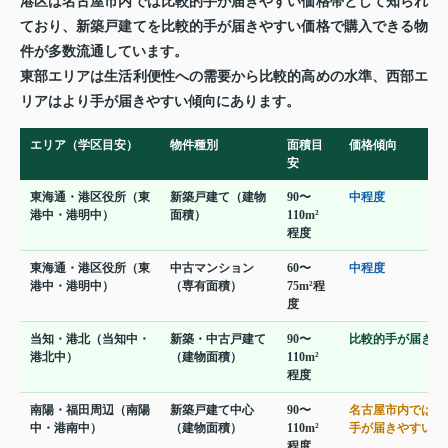
港区は名古屋市内では比較的手が届きやすい価格帯として知られ
ており、新築戸建てを比較的手が届きやすい価格で購入できる物
件が多数流通しています。
東部エリアは生活利便性への需要から比較的高めの水準、西部エ
リアはより手が届きやすい傾向にあります。
エリア（学区目安）
物件種別
面積目
価格傾向
安
東海通・港区役所（東
新築戸建て（建物
90〜
中程度
港中・港明中）
面積）
110m²
程度
東海通・港区役所（東
中古マンション
60〜
中程度
港中・港明中）
（専有面積）
75m²程
度
当知・港北（当知中・
新築・中古戸建て
90〜
比較的手が届きや
港北中）
（建物面積）
110m²
程度
南陽・福田周辺（南陽
新築戸建て中心
90〜
名古屋市内では比
中・港南中）
（建物面積）
110m²
手が届きやすい
程度