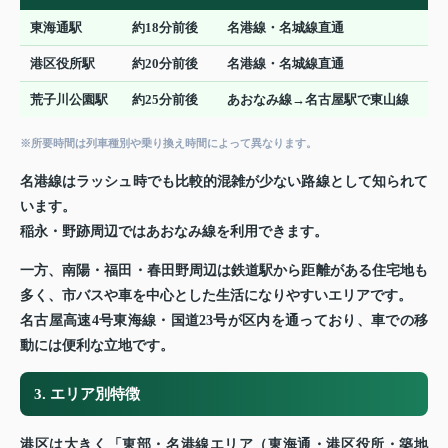
東海通駅
約18分前後
名港線・名城線直通
港区役所駅
約20分前後
名港線・名城線直通
荒子川公園駅
約25分前後
あおなみ線→名古屋駅で東山線
※所要時間は列車種別や乗り換え時間によって異なります。
名港線はラッシュ時でも比較的混雑が少ない路線として知られて
います。
稲永・野跡周辺ではあおなみ線を利用できます。
一方、南陽・福田・春田野周辺は鉄道駅から距離がある住宅地も
多く、市バスや車を中心とした生活になりやすいエリアです。
名古屋高速4号東海線・国道23号が区内を通っており、車での移
動には便利な立地です。
3. エリア別特徴
港区は大きく「東部・名港線エリア（東海通・港区役所・築地