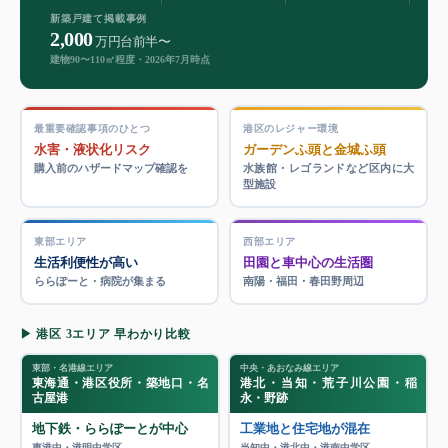
新築戸建て掲載事例
2,000
万円台前半〜
建物90〜110㎡程度・2026年7月時点
最重要確認事項のひとつ
港区のレジャー環境
水害・液状化リスク
ガーデンふ頭と金城ふ頭
購入前のハザードマップ確認を
水族館・レゴランドなど区内に大
型施設
東部エリア
西部エリア
生活利便性が高い
田園と車中心の生活圏
ららぽーと・病院が集まる
南陽・福田・春田野周辺
▶ 港区 3エリア 早わかり比較
東部・名港線エリア
中央・あおなみ線エリア
東海通・港区役所・築地口・名
港北・当知・荒子川公園・稲
古屋港
永・野跡
地下鉄・ららぽーとが中心
工業地と住宅地が混在
東港中・港明中学区。
当知中・港北中・港南中学区