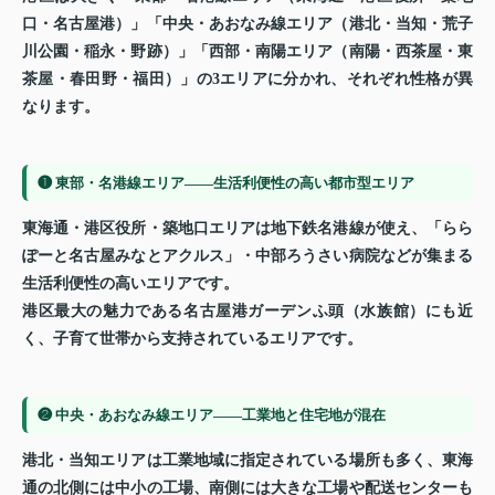
口・名古屋港）」「中央・あおなみ線エリア（港北・当知・荒子
川公園・稲永・野跡）」「西部・南陽エリア（南陽・西茶屋・東
茶屋・春田野・福田）」の3エリアに分かれ、それぞれ性格が異
なります。
❶ 東部・名港線エリア——生活利便性の高い都市型エリア
東海通・港区役所・築地口エリアは地下鉄名港線が使え、「らら
ぽーと名古屋みなとアクルス」・中部ろうさい病院などが集まる
生活利便性の高いエリアです。
港区最大の魅力である名古屋港ガーデンふ頭（水族館）にも近
く、子育て世帯から支持されているエリアです。
❷ 中央・あおなみ線エリア——工業地と住宅地が混在
港北・当知エリアは工業地域に指定されている場所も多く、東海
通の北側には中小の工場、南側には大きな工場や配送センターも