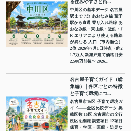
る住みやすさと街...
中川区の基本データ 名古屋
駅まで 7分 あおなみ線 荒子
駅から直通 乗り入れ路線 あ
おなみ線・東山線・近鉄・J
R エリアにより使える路線
が異なる 人口（市内順位）
2位 2026年7月1日時点・約2
1.7万人 新築戸建て価格目安
2,500万前後〜 2026...
名古屋子育てガイド（総
集編）│各区ごとの特徴
と子育て環境につ...
名古屋市16区 子育て環境ガ
イド——全区比較データ 掲
載区数 16区 名古屋市の全行
政区を網羅 調査項目 12項目
保育・学区・医療・防災な