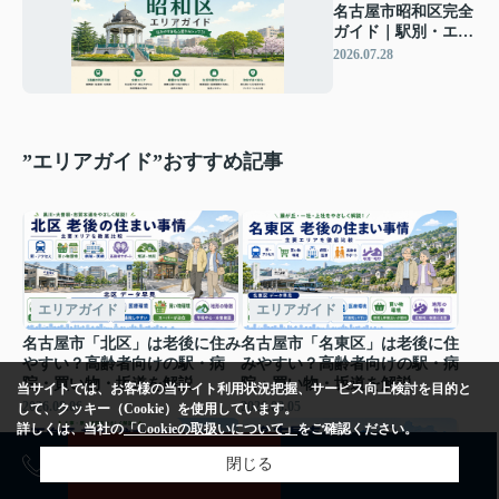
名古屋市昭和区完全
ガイド｜駅別・エリ
ア別に見る住みやす
2026.07.28
さと街の特徴
”エリアガイド”おすすめ記事
エリアガイド
エリアガイド
名古屋市「北区」は老後に住み
名古屋市「名東区」は老後に住
やすい？高齢者向けの駅・病
みやすい？高齢者向けの駅・病
院・買い物・坂道を解説
院・買い物・坂道を解説
当サイトでは、お客様の当サイト利用状況把握、サービス向上検討を目的と
2026.08.06
2026.08.05
して、クッキー（Cookie）を使用しています。
詳しくは、当社の
「Cookieの取扱いについて」
をご確認ください。
売却査定
購入相談
閉じる