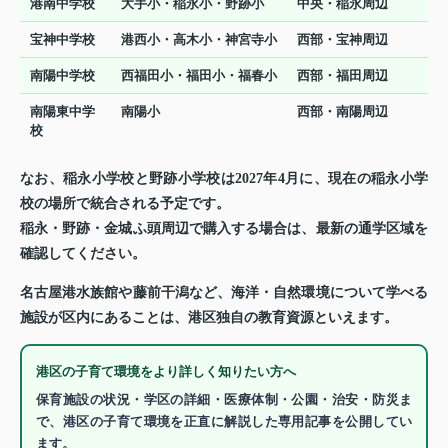
港南中学校
大手小・稲永小・野跡小
中央・稲永周辺
宝神中学校
港西小・高木小・神宮寺小
西部・宝神周辺
南陽中学校
西福田小・福田小・福春小
西部・福田周辺
南陽東中学
南陽小
西部・南陽周辺
校
なお、稲永小学校と野跡小学校は2027年4月に、現在の稲永小学
校の場所で統合される予定です。
稲永・野跡・金城ふ頭周辺で購入する場合は、最新の通学区域を
確認してください。
名古屋港水族館や藤前干潟など、海洋・自然環境について学べる
施設が区内にあることは、港区独自の教育資源といえます。
港区の子育て環境をより詳しく知りたい方へ
保育施設の状況・学区の詳細・医療体制・公園・治安・防災ま
で、港区の子育て環境を正直に解説した専用記事を公開してい
ます。