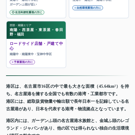
ガーデンふ頭が近い
○ 自然環境重視の方に
◎ 生活利便性重視の方に
西部・南陽エリア
南陽・西茶屋・東茶屋・春田
野・福田
ロードサイド店舗・戸建て中
心
南陽中・南陽東中・宝神中学区
○ 予算重視の方に
港区は、名古屋市16区の中で最も大きな面積（45.64km²）を持
ち、名古屋港を擁する全国でも有数の港湾・工業都市です。
港区には、総取扱貨物量や輸出額で長年日本一を記録している名
古屋港があり、日本を代表する港湾・物流拠点となっています。
港区内には、ガーデンふ頭の名古屋港水族館と、金城ふ頭のレゴ
ランド・ジャパンがあり、他の区では得られない独自の生活環境