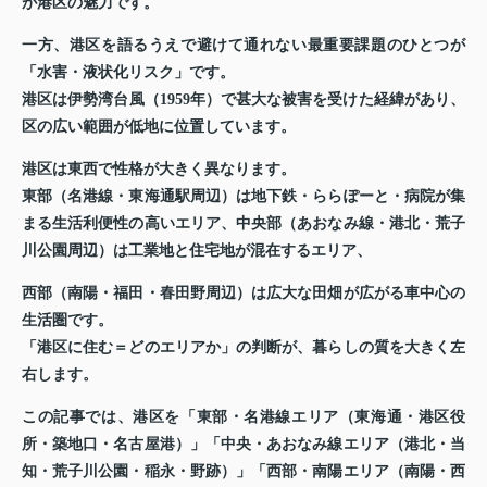
が港区の魅力です。
一方、港区を語るうえで避けて通れない最重要課題のひとつが
「水害・液状化リスク」です。
港区は伊勢湾台風（1959年）で甚大な被害を受けた経緯があり、
区の広い範囲が低地に位置しています。
港区は東西で性格が大きく異なります。
東部（名港線・東海通駅周辺）は地下鉄・ららぽーと・病院が集
まる生活利便性の高いエリア、中央部（あおなみ線・港北・荒子
川公園周辺）は工業地と住宅地が混在するエリア、
西部（南陽・福田・春田野周辺）は広大な田畑が広がる車中心の
生活圏です。
「港区に住む＝どのエリアか」の判断が、暮らしの質を大きく左
右します。
この記事では、港区を「東部・名港線エリア（東海通・港区役
所・築地口・名古屋港）」「中央・あおなみ線エリア（港北・当
知・荒子川公園・稲永・野跡）」「西部・南陽エリア（南陽・西