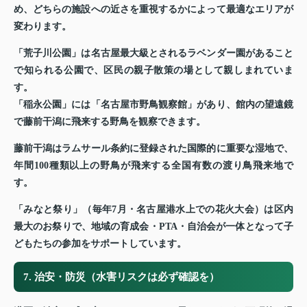
め、どちらの施設への近さを重視するかによって最適なエリアが
変わります。
「荒子川公園」は名古屋最大級とされるラベンダー園があること
で知られる公園で、区民の親子散策の場として親しまれていま
す。
「稲永公園」には「名古屋市野鳥観察館」があり、館内の望遠鏡
で藤前干潟に飛来する野鳥を観察できます。
藤前干潟はラムサール条約に登録された国際的に重要な湿地で、
年間100種類以上の野鳥が飛来する全国有数の渡り鳥飛来地で
す。
「みなと祭り」（毎年7月・名古屋港水上での花火大会）は区内
最大のお祭りで、地域の育成会・PTA・自治会が一体となって子
どもたちの参加をサポートしています。
7. 治安・防災（水害リスクは必ず確認を）