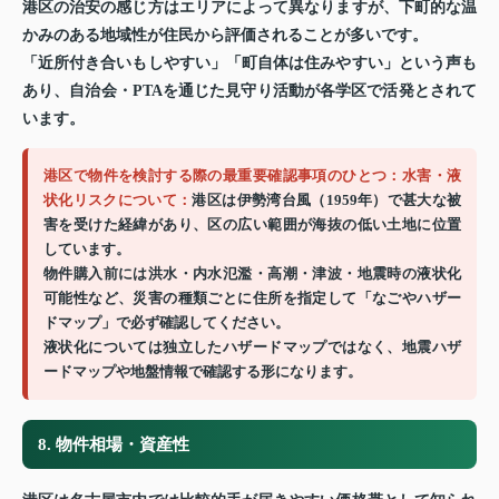
港区の治安の感じ方はエリアによって異なりますが、下町的な温
かみのある地域性が住民から評価されることが多いです。
「近所付き合いもしやすい」「町自体は住みやすい」という声も
あり、自治会・PTAを通じた見守り活動が各学区で活発とされて
います。
港区で物件を検討する際の最重要確認事項のひとつ：水害・液
状化リスクについて：
港区は伊勢湾台風（1959年）で甚大な被
害を受けた経緯があり、区の広い範囲が海抜の低い土地に位置
しています。
物件購入前には洪水・内水氾濫・高潮・津波・地震時の液状化
可能性など、災害の種類ごとに住所を指定して「なごやハザー
ドマップ」で必ず確認してください。
液状化については独立したハザードマップではなく、地震ハザ
ードマップや地盤情報で確認する形になります。
8. 物件相場・資産性