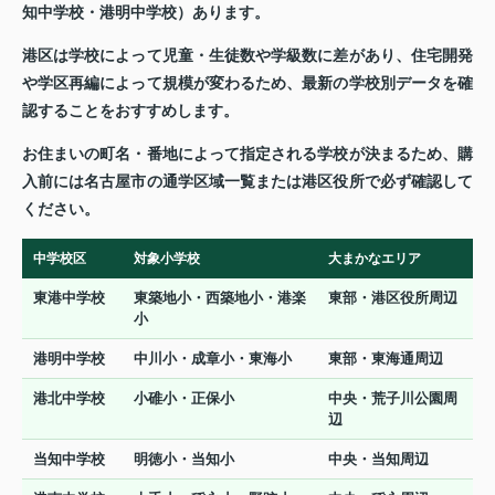
知中学校・港明中学校）あります。
港区は学校によって児童・生徒数や学級数に差があり、住宅開発
や学区再編によって規模が変わるため、最新の学校別データを確
認することをおすすめします。
お住まいの町名・番地によって指定される学校が決まるため、購
入前には名古屋市の通学区域一覧または港区役所で必ず確認して
ください。
中学校区
対象小学校
大まかなエリア
東港中学校
東築地小・西築地小・港楽
東部・港区役所周辺
小
港明中学校
中川小・成章小・東海小
東部・東海通周辺
港北中学校
小碓小・正保小
中央・荒子川公園周
辺
当知中学校
明徳小・当知小
中央・当知周辺