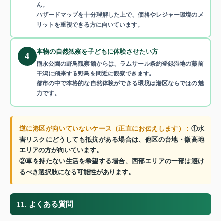
ん。
ハザードマップを十分理解した上で、価格やレジャー環境のメ
リットを重視できる方に向いています。
本物の自然観察を子どもに体験させたい方
4
稲永公園の野鳥観察館からは、ラムサール条約登録湿地の藤前
干潟に飛来する野鳥を間近に観察できます。
都市の中で本格的な自然体験ができる環境は港区ならではの魅
力です。
逆に港区が向いていないケース（正直にお伝えします）：
①水
害リスクにどうしても抵抗がある場合は、他区の台地・微高地
エリアの方が向いています。
②車を持たない生活を希望する場合、西部エリアの一部は避け
るべき選択肢になる可能性があります。
11. よくある質問