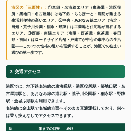
港区の「三面性」：
①東部・名港線エリア（東海通・港区役
所・築地口・名古屋港）は地下鉄・ららぽーと・病院が集まる
生活利便性の高いエリア、②中央・あおなみ線エリア（港北・
当知・荒子川公園・稲永・野跡）は工業地と住宅地が混在する
エリア、③西部・南陽エリア（南陽・西茶屋・東茶屋・春田
野・福田）はロードサイド店舗・戸建てが中心の車中心の生活
圏——この3つの性格の違いを理解することが、港区での住まい
選びの第一歩です。
2. 交通アクセス
港区では、地下鉄名港線の東海通駅・港区役所駅・築地口駅・名
古屋港駅と、あおなみ線の港北駅・荒子川公園駅・稲永駅・野跡
駅・金城ふ頭駅を利用できます。
名港線は金山駅で名城線方面へそのまま直通運転しており、栄へ
は乗り換えなしでアクセスできます。
駅
栄までの目安
経路