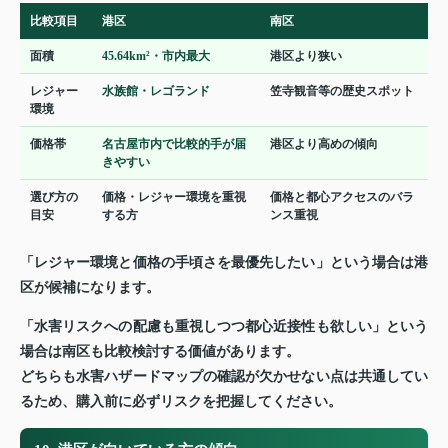
比較項目
港区
南区
面積
45.64km²・市内最大
港区より狭い
レジャー
水族館・レゴランド
笠寺観音等の歴史スポット
環境
価格帯
名古屋市内で比較的手が届
港区より高めの傾向
きやすい
選び方の
価格・レジャー環境を重視
価格と都心アクセスのバラ
目安
する方
ンス重視
「レジャー環境と価格の手頃さを最優先したい」という場合は港
区が候補になります。
「水害リスクへの配慮も重視しつつ都心近接性も欲しい」という
場合は南区も比較検討する価値があります。
どちらも水害ハザードマップの確認が欠かせない点は共通してい
るため、購入前に必ずリスクを把握してください。