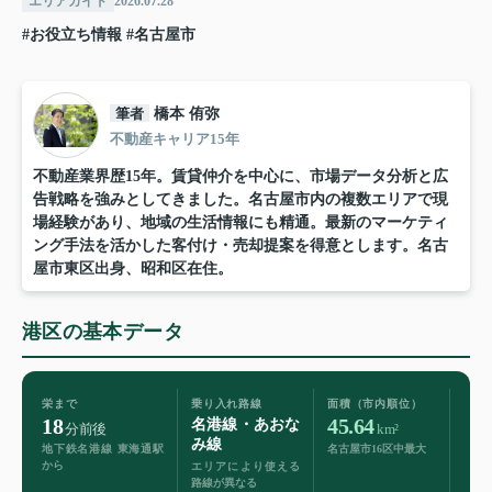
エリアガイド
2026.07.28
#お役立ち情報
#名古屋市
筆者
橋本 侑弥
不動産キャリア15年
不動産業界歴15年。賃貸仲介を中心に、市場データ分析と広
告戦略を強みとしてきました。名古屋市内の複数エリアで現
場経験があり、地域の生活情報にも精通。最新のマーケティ
ング手法を活かした客付け・売却提案を得意とします。名古
屋市東区出身、昭和区在住。
港区の基本データ
栄まで
乗り入れ路線
面積（市内順位）
18
45.64
名港線・あおな
分前後
km²
み線
地下鉄名港線 東海通駅
名古屋市16区中最大
から
エリアにより使える
路線が異なる