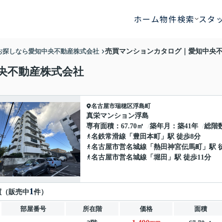
ホーム
物件検索
スタ
お探しなら愛知中央不動産株式会社
売買マンションカタログ｜愛知中央
央不動産株式会社
名古屋市瑞穂区
浮島町
真栄マンション浮島
専有面積
67.70㎡
築年月
築41年
総階
名鉄常滑線
「
豊田本町
」駅 徒歩8分
名古屋市営名城線
「
熱田神宮伝馬町
」駅 
名古屋市営名城線
「
堀田
」駅 徒歩11分
1
買（販売中
件）
部屋番号
所在階
価格
面積