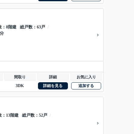
数
8階建
総戸数
63戸
5分
間取り
詳細
お気に入り
3DK
詳細を見る
追加する
数
13階建
総戸数
52戸