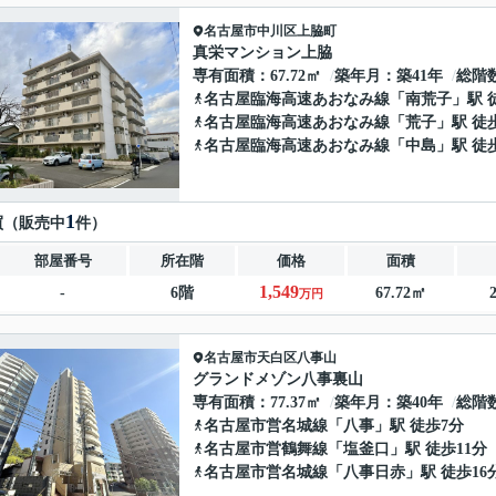
名古屋市中川区
上脇町
真栄マンション上脇
専有面積
67.72㎡
築年月
築41年
総階
名古屋臨海高速あおなみ線
「
南荒子
」駅 
名古屋臨海高速あおなみ線
「
荒子
」駅 徒
名古屋臨海高速あおなみ線
「
中島
」駅 徒
1
買（販売中
件）
部屋番号
所在階
価格
面積
1,549
-
6階
67.72㎡
万円
名古屋市天白区
八事山
グランドメゾン八事裏山
専有面積
77.37㎡
築年月
築40年
総階
名古屋市営名城線
「
八事
」駅 徒歩7分
名古屋市営鶴舞線
「
塩釜口
」駅 徒歩11分
名古屋市営名城線
「
八事日赤
」駅 徒歩16