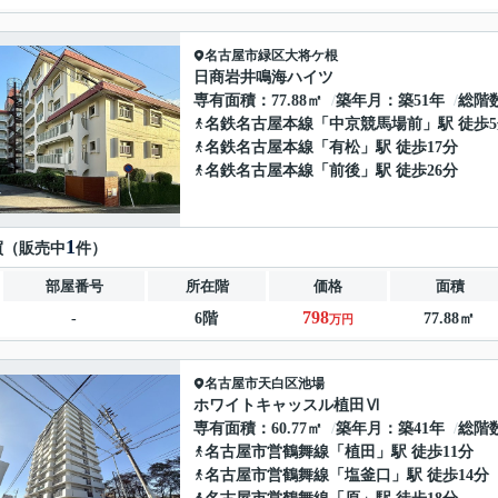
名古屋市緑区
大将ケ根
日商岩井鳴海ハイツ
専有面積
77.88㎡
築年月
築51年
総階
名鉄名古屋本線
「
中京競馬場前
」駅 徒歩
名鉄名古屋本線
「
有松
」駅 徒歩17分
名鉄名古屋本線
「
前後
」駅 徒歩26分
1
買（販売中
件）
部屋番号
所在階
価格
面積
798
-
6階
77.88㎡
万円
名古屋市天白区
池場
ホワイトキャッスル植田Ⅵ
専有面積
60.77㎡
築年月
築41年
総階
名古屋市営鶴舞線
「
植田
」駅 徒歩11分
名古屋市営鶴舞線
「
塩釜口
」駅 徒歩14分