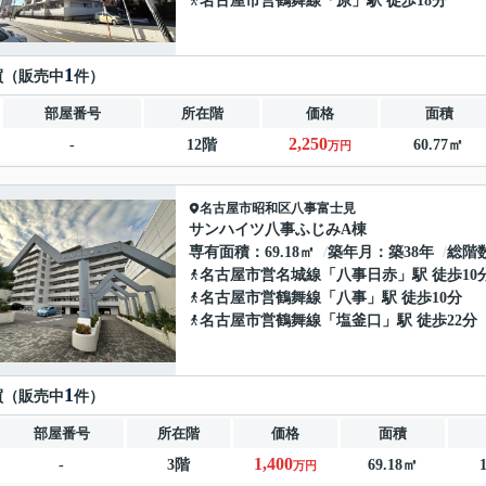
名古屋市営鶴舞線
「
原
」駅 徒歩18分
1
買（販売中
件）
部屋番号
所在階
価格
面積
2,250
-
12階
60.77㎡
万円
名古屋市昭和区
八事富士見
サンハイツ八事ふじみA棟
専有面積
69.18㎡
築年月
築38年
総階
名古屋市営名城線
「
八事日赤
」駅 徒歩10
名古屋市営鶴舞線
「
八事
」駅 徒歩10分
名古屋市営鶴舞線
「
塩釜口
」駅 徒歩22分
1
買（販売中
件）
部屋番号
所在階
価格
面積
1,400
-
3階
69.18㎡
万円