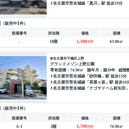
名古屋市営名城線
「
黒川
」駅 徒歩19分
1
買（販売中
件）
部屋番号
所在階
価格
面積
1,180
-
10階
63.08㎡
万円
名古屋市千種区
上野
グランドメゾン上野公園
専有面積
74.90㎡
築年月
築39年
総階
名古屋市営名城線
「
砂田橋
」駅 徒歩13分
名古屋市営名城線
「
茶屋ヶ坂
」駅 徒歩16
名古屋市営名城線
「
ナゴヤドーム前矢田
」
1
買（販売中
件）
部屋番号
所在階
価格
面積
1,799
A-3
3階
74.90㎡
万円