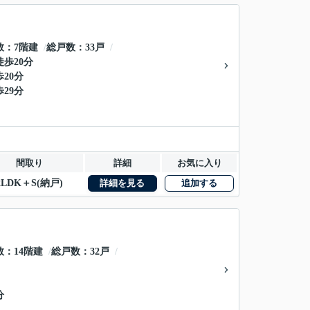
数
7階建
総戸数
33戸
徒歩20分
歩20分
歩29分
間取り
詳細
お気に入り
2LDK＋S(納戸)
詳細を見る
追加する
数
14階建
総戸数
32戸
分