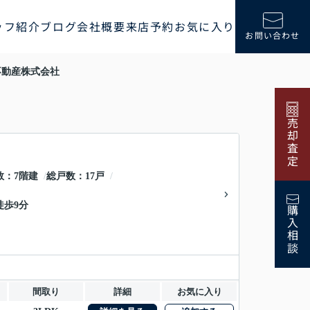
ッフ紹介
ブログ
会社概要
来店予約
お気に入り
お問い合わせ
不動産株式会社
売却査定
数
7階建
総戸数
17戸
徒歩9分
購入相談
間取り
詳細
お気に入り