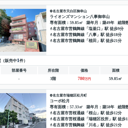
名古屋市天白区
御幸山
ライオンズマンション八事御幸山
専有面積
59.85㎡
築年月
築49年
総階
名古屋市営鶴舞線
「
塩釜口
」駅 徒歩9分
名古屋市営鶴舞線
「
八事
」駅 徒歩18分
名古屋市営鶴舞線
「
植田
」駅 徒歩21分
1
買（販売中
件）
部屋番号
所在階
価格
面積
780
-
3階
59.85㎡
万円
名古屋市瑞穂区
松月町
コーポ松月
専有面積
57.33㎡
築年月
築58年
総階
名古屋市営桜通線
「
桜山
」駅 徒歩12分
名古屋市営桜通線
「
瑞穂区役所
」駅 徒歩1
名古屋市営鶴舞線
「
川名
」駅 徒歩21分