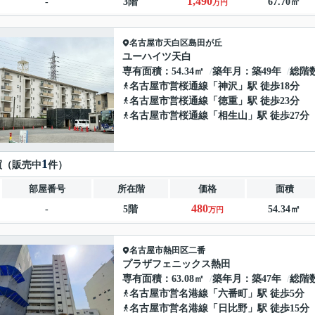
1,490
-
3階
67.70㎡
万円
名古屋市天白区
島田が丘
ユーハイツ天白
専有面積
54.34㎡
築年月
築49年
総階
名古屋市営桜通線
「
神沢
」駅 徒歩18分
名古屋市営桜通線
「
徳重
」駅 徒歩23分
名古屋市営桜通線
「
相生山
」駅 徒歩27分
1
買（販売中
件）
部屋番号
所在階
価格
面積
480
-
5階
54.34㎡
万円
名古屋市熱田区
二番
プラザフェニックス熱田
専有面積
63.08㎡
築年月
築47年
総階
名古屋市営名港線
「
六番町
」駅 徒歩5分
名古屋市営名港線
「
日比野
」駅 徒歩15分