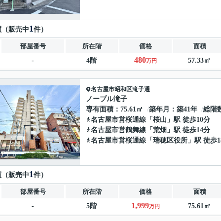
1
買（販売中
件）
部屋番号
所在階
価格
面積
480
-
4階
57.33㎡
万円
名古屋市昭和区
滝子通
ノーブル滝子
専有面積
75.61㎡
築年月
築41年
総階
名古屋市営桜通線
「
桜山
」駅 徒歩10分
名古屋市営鶴舞線
「
荒畑
」駅 徒歩14分
名古屋市営桜通線
「
瑞穂区役所
」駅 徒歩1
1
買（販売中
件）
部屋番号
所在階
価格
面積
1,999
-
5階
75.61㎡
万円