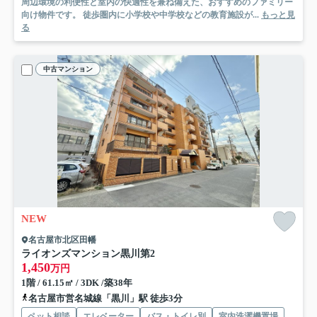
周辺環境の利便性と室内の快適性を兼ね備えた、おすすめのファミリー
向け物件です。 徒歩圏内に小学校や中学校などの教育施設が...
もっと見
る
中古マンション
NEW
名古屋市北区田幡
ライオンズマンション黒川第2
1,450
万円
1階 / 61.15㎡ / 3DK /築38年
名古屋市営名城線「黒川」駅 徒歩3分
ペット相談
エレベーター
バス・トイレ別
室内洗濯機置場