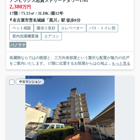
アンビックス志賀ストリートタワー
1701
2,380
万円
17階 / 75.55㎡ / 3LDK /築32年
名古屋市営名城線「黒川」駅 徒歩8分
ペット相談
陽当り良好
エレベーター
バス・トイレ別
室内洗濯機置場
エアコン
パノラマ
高層階ならではの眺望と、三方向角部屋という贅沢な配置が魅力の住戸
をご案内いたします。 17階に位置するお部屋からは心地よ...
もっと見る
中古マンション