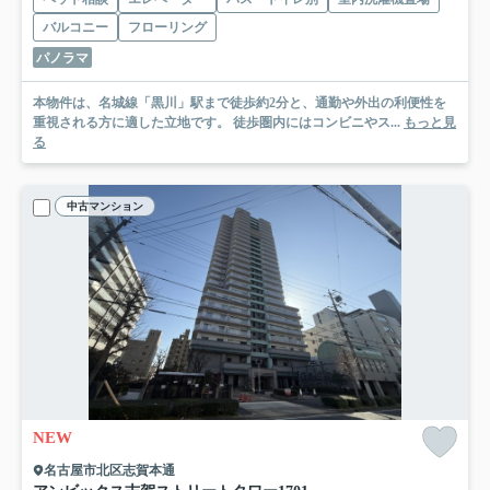
バルコニー
フローリング
パノラマ
本物件は、名城線「黒川」駅まで徒歩約2分と、通勤や外出の利便性を
重視される方に適した立地です。 徒歩圏内にはコンビニやス...
もっと見
る
中古マンション
NEW
名古屋市北区志賀本通