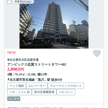
中古マンション
NEW
名古屋市北区志賀本通
アンビックス志賀ストリートタワー
402
2,890
万円
4階 / 70.19㎡ / 2LDK /築32年
名古屋市営名城線「黒川」駅 徒歩8分
ペット相談
エレベーター
ウォークインクロゼット
バス・トイレ別
室内洗濯機置場
バルコニー
パノラマ