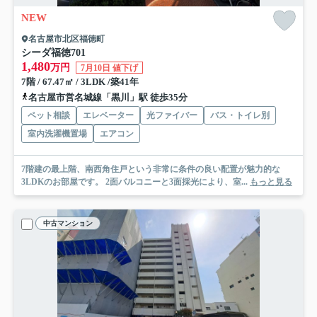
NEW
名古屋市北区福徳町
シーダ福徳
701
1,480
万円
7月10日 値下げ
7階 / 67.47㎡ / 3LDK /築41年
名古屋市営名城線「黒川」駅 徒歩35分
ペット相談
エレベーター
光ファイバー
バス・トイレ別
室内洗濯機置場
エアコン
7階建の最上階、南西角住戸という非常に条件の良い配置が魅力的な
3LDKのお部屋です。 2面バルコニーと3面採光により、室...
もっと見る
中古マンション