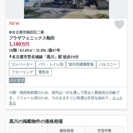
NEW
名古屋市熱田区二番
プラザフェニックス熱田
1,180
万円
10階 / 63.08㎡ / 3LDK /築47年
名古屋市営名城線「黒川」駅 徒歩19分
エレベーター
バス・トイレ別
室内洗濯機置場
バルコニー
フローリング
電気有
パノラマ
10階・南西角部屋のため、室内は一日を通して明るく開放的な印象で
す。リフォーム済のため、そのまますぐに快適な生活を始めて...
もっと
見る
黒川の掲載物件の価格相場
価格相場
空室件数