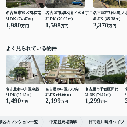
名古屋市緑区有松南
名古屋市緑区滝ノ水４丁目
名古屋市緑区滝ノ
3LDK (74.47㎡)
3LDK (70.02㎡)
4LDK (85.38㎡)
1,980
1,598
2,370
万円
万円
万円
よく見られている物件
名古屋市中川区東起町２丁目
名古屋市中区丸の内３丁目
名古屋市千種区田代町字四観音道西
3LDK (65.45㎡)
3LDK (66.00㎡)
3LDK (74.00㎡)
3
1,490
2,199
1,299
万円
万円
万円
緑区のマンション一覧
中京競馬場前駅
日商岩井鳴海ハイツ