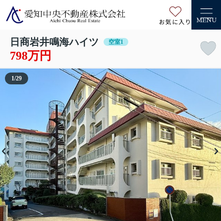
お気に入り
MENU
日商岩井鳴海ハイツ
空室1
798万円
1
/
29