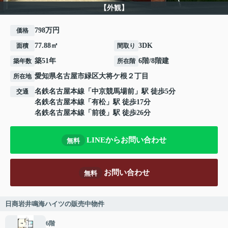
【外観】
798万円
価格
77.88㎡
3DK
面積
間取り
築51年
6階/8階建
築年数
所在階
愛知県
名古屋市緑区
大将ケ根
２丁目
所在地
名鉄名古屋本線
「
中京競馬場前
」駅 徒歩5分
交通
名鉄名古屋本線
「
有松
」駅 徒歩17分
名鉄名古屋本線
「
前後
」駅 徒歩26分
LINEからお問い合わせ
無料
お問い合わせ
無料
日商岩井鳴海ハイツの販売中物件
6階