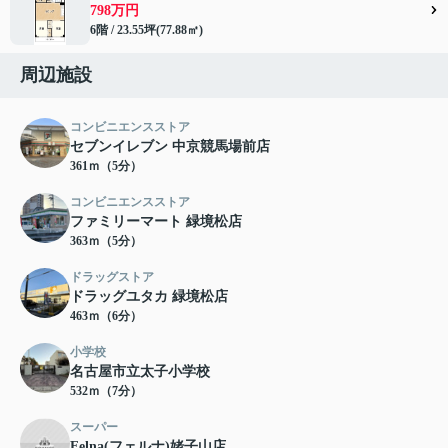
798万円
6階 / 23.55坪(77.88㎡)
周辺施設
コンビニエンスストア
セブンイレブン 中京競馬場前店
361ｍ（5分）
コンビニエンスストア
ファミリーマート 緑境松店
363ｍ（5分）
ドラッグストア
ドラッグユタカ 緑境松店
463ｍ（6分）
小学校
名古屋市立太子小学校
532ｍ（7分）
スーパー
Felna(フェルナ)姥子山店