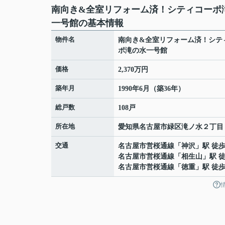
南向き&全室リフォーム済！シティコーポ
一号館の基本情報
物件名
南向き&全室リフォーム済！シテ
ポ滝の水一号館
価格
2,370万円
築年月
1990年6月（築36年）
総戸数
108戸
所在地
愛知県
名古屋市緑区
滝ノ水
２丁目
交通
名古屋市営桜通線
「
神沢
」駅 徒歩
名古屋市営桜通線
「
相生山
」駅 徒
名古屋市営桜通線
「
徳重
」駅 徒歩