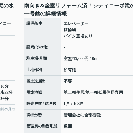
滝の水
南向き&全室リフォーム済！シティコーポ滝
一号館の詳細情報
設備条件
ィコー
エレベーター
駐輪場
バイク置場あり
設備(その他)
-
駐車場/月額
空無/15,000円 10m
土地権利
所有権
国土法届出
不要
18分
用途地域
歩22分
第二種住居/第一種低層住居専用
26分
販売戸数 / 総戸数
1戸 / 108戸
情報の見方
管理形態
管理会社に全部委託
管理員の勤務形態
巡回