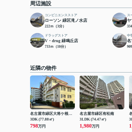
周辺施設
コンビニエンスストア
ス
ローソン 緑区滝ノ水店
ヤ
222ｍ（3分）
3
ドラッグストア
中
V・drug 緑鳴丘店
名
733ｍ（10分）
9
近隣の物件
名古屋市緑区大将ケ根２丁目
名古屋市緑区有松南
3DK (77.88㎡)
3LDK (74.47㎡)
3
798
1,980
1
万円
万円