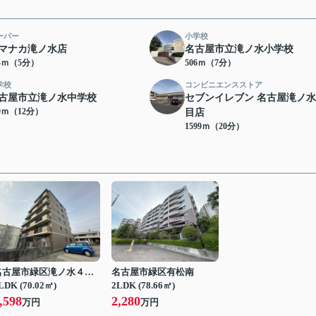
ーパー
小学校
マナカ滝ノ水店
名古屋市立滝ノ水小学校
34ｍ（5分）
506ｍ（7分）
学校
コンビニエンスストア
古屋市立滝ノ水中学校
セブンイレブン 名古屋滝ノ水
09ｍ（12分）
目店
1599ｍ（20分）
名古屋市緑区滝ノ水４丁目
名古屋市緑区有松南
LDK (70.02㎡)
2LDK (78.66㎡)
,598
2,280
万円
万円