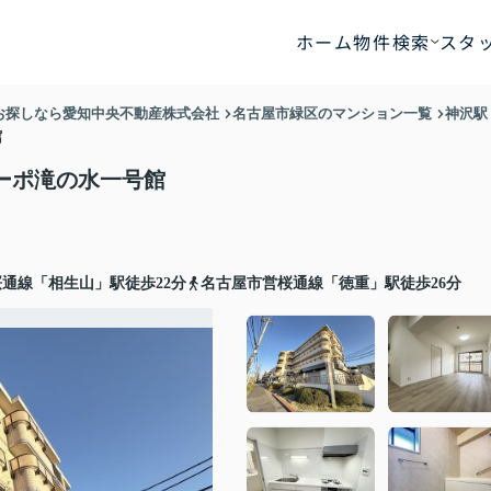
ホーム
物件検索
スタ
お探しなら愛知中央不動産株式会社
名古屋市緑区のマンション一覧
神沢駅
館
ーポ滝の水一号館
通線「相生山」駅徒歩22分
名古屋市営桜通線「徳重」駅徒歩26分