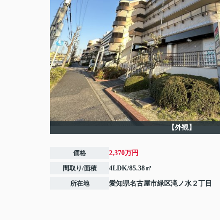
【外観】
価格
2,370万円
間取り/面積
4LDK/85.38㎡
所在地
愛知県
名古屋市緑区
滝ノ水
２丁目