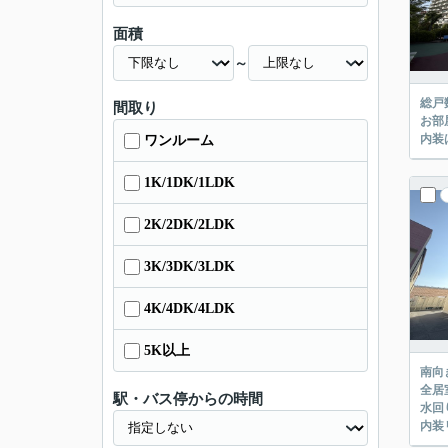
面積
～
総戸
間取り
お部
内装
ワンルーム
1K/1DK/1LDK
2K/2DK/2LDK
3K/3DK/3LDK
4K/4DK/4LDK
5K以上
南向
全居
駅・バス停からの時間
水回
内装