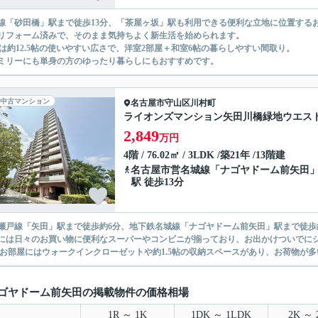
線「砂田橋」駅まで徒歩13分、「茶屋ヶ坂」駅も利用できる便利な立地に位置する
リフォーム済みで、そのまま気持ちよく新生活を始められます。
Kは約12.5帖の使いやすい広さで、洋室2部屋＋和室6帖の暮らしやすい間取り。
ミリーにも単身の方のゆったり暮らしにもおすすめです。
中古マンション
名古屋市守山区
川村町
ライオンズマンション矢田川橋緑地ウエス
2,849
万円
4階 / 76.02㎡ / 3LDK /築21年 /13階建
名古屋市営名城線
「
ナゴヤドーム前矢田
駅 徒歩13分
瀬戸線「矢田」駅まで徒歩約6分、地下鉄名城線「ナゴヤドーム前矢田」駅まで徒歩
には日々のお買い物に便利なスーパーやコンビニが揃っており、お出かけついでに
 お部屋にはウォークインクローゼットや約1.5帖の収納スペースがあり、お荷物が多
ゴヤドーム前矢田の掲載物件の価格相場
1R ～ 1K
1DK ～ 1LDK
2K ～ 