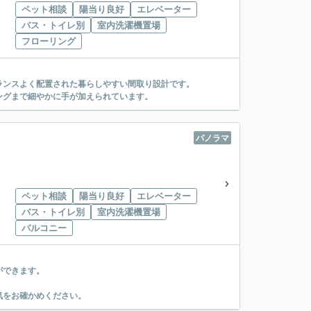
ペット相談
陽当り良好
エレベーター
バス・トイレ別
室内洗濯機置場
」
フローリング
ランスよく配置された暮らしやすい間取り設計です。
ングまで細やかに手が加えられています。
パノラマ
ペット相談
陽当り良好
エレベーター
バス・トイレ別
室内洗濯機置場
」
バルコニー
ができます。
気をお確かめください。