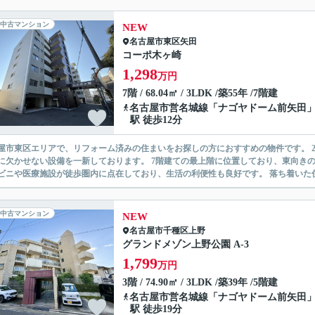
中古マンション
NEW
名古屋市東区
矢田
コーポ木ヶ崎
1,298
万円
7階 / 68.04㎡ / 3LDK /築55年 /7階建
名古屋市営名城線
「
ナゴヤドーム前矢田
駅 徒歩12分
屋市東区エリアで、リフォーム済みの住まいをお探しの方におすすめの物件です。 2
に欠かせない設備を一新しております。 7階建ての最上階に位置しており、東向き
ビニや医療施設が徒歩圏内に点在しており、生活の利便性も良好です。 落ち着いた住
中古マンション
NEW
名古屋市千種区
上野
グランドメゾン上野公園 A-3
1,799
万円
3階 / 74.90㎡ / 3LDK /築39年 /5階建
名古屋市営名城線
「
ナゴヤドーム前矢田
駅 徒歩19分