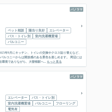
パノラマ
ペット相談
陽当り良好
エレベーター
バス・トイレ別
室内洗濯機置場
」
バルコニー
025年9月にキッチン、トイレの交換やクロス貼り替えなど、
のバルコニーからは開放感のある景色を楽しめます。 周辺には
環境でありながら、大曽根駅へ...
もっと見る
パノラマ
エレベーター
バス・トイレ別
室内洗濯機置場
バルコニー
フローリング
」
電気有