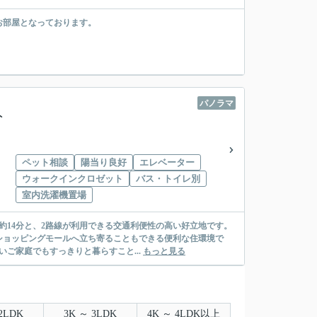
お部屋となっております。
パノラマ
ト
ペット相談
陽当り良好
エレベーター
」
ウォークインクロゼット
バス・トイレ別
室内洗濯機置場
約14分と、2路線が利用できる交通利便性の高い好立地です。
ショッピングモールへ立ち寄ることもできる便利な住環境で
いご家庭でもすっきりと暮らすこと...
もっと見る
2LDK
3K ～ 3LDK
4K ～ 4LDK以上