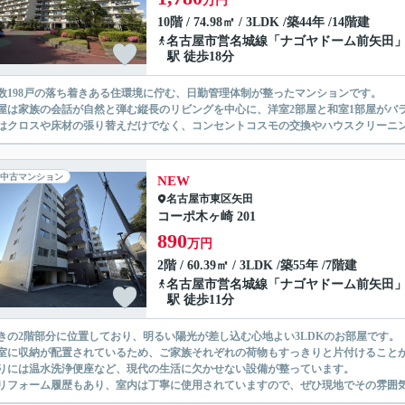
万円
10階 / 74.98㎡ / 3LDK /築44年 /14階建
名古屋市営名城線
「
ナゴヤドーム前矢田
駅 徒歩18分
数198戸の落ち着きある住環境に佇む、日勤管理体制が整ったマンションです。
屋は家族の会話が自然と弾む縦長のリビングを中心に、洋室2部屋と和室1部屋がバ
はクロスや床材の張り替えだけでなく、コンセントコスモの交換やハウスクリーニ
中古マンション
NEW
名古屋市東区
矢田
コーポ木ヶ崎 201
890
万円
2階 / 60.39㎡ / 3LDK /築55年 /7階建
名古屋市営名城線
「
ナゴヤドーム前矢田
駅 徒歩11分
きの2階部分に位置しており、明るい陽光が差し込む心地よい3LDKのお部屋です。
室に収納が配置されているため、ご家族それぞれの荷物もすっきりと片付けること
りには温水洗浄便座など、現代の生活に欠かせない設備が整っています。
リフォーム履歴もあり、室内は丁寧に使用されていますので、ぜひ現地でその雰囲