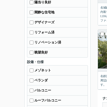
陽当り良好
名城
内装
閑静な住宅地
LD
ファ
デザイナーズ
リフォーム済
リノベーション済
眺望良好
設備・仕様
メゾネット
名鉄
ベランダ
周辺
す。
バルコニー
ナ
ルーフバルコニー