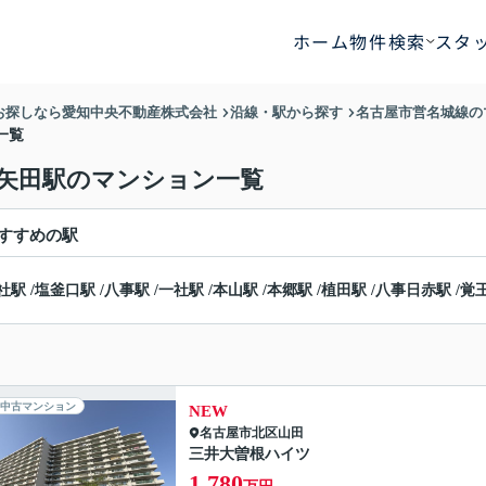
ホーム
物件検索
スタ
お探しなら愛知中央不動産株式会社
沿線・駅から探す
名古屋市営名城線の
一覧
前矢田駅のマンション一覧
すすめの駅
社駅
/
塩釜口駅
/
八事駅
/
一社駅
/
本山駅
/
本郷駅
/
植田駅
/
八事日赤駅
/
覚
中古マンション
NEW
名古屋市北区
山田
三井大曽根ハイツ
1,780