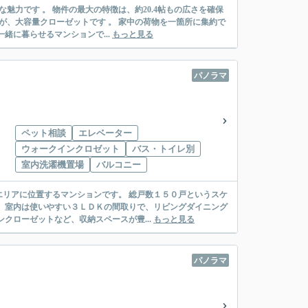
力です 。 物件の最大の特徴は、約20.4帖もの広さを確保
が、大容量クローゼットです 。 家中の荷物を一箇所に集約で
緒に暮らせるマンションで...
もっと見る
パノラマ
ペット相談
エレベーター
ウォークインクロゼット
バス・トイレ別
室内洗濯機置場
バルコニー
リアに位置するマンションです。 総戸数１５０戸というスケ
 室内は使いやすい３ＬＤＫの間取りで、リビングダイニング
クローゼットなど、収納スペースが豊...
もっと見る
パノラマ