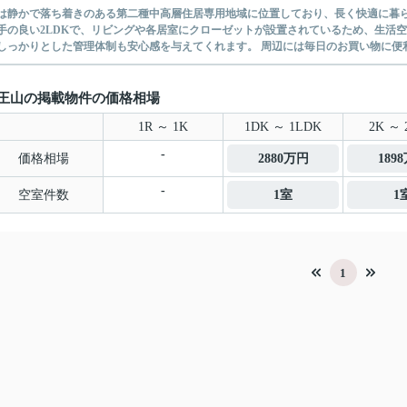
は静かで落ち着きのある第二種中高層住居専用地域に位置しており、長く快適に暮ら
手の良い2LDKで、リビングや各居室にクローゼットが設置されているため、生活
しっかりとした管理体制も安心感を与えてくれます。 周辺には毎日のお買い物に便利
王山の掲載物件の価格相場
1R ～ 1K
1DK ～ 1LDK
2K ～ 
-
価格相場
2880万円
189
-
空室件数
1室
1
1