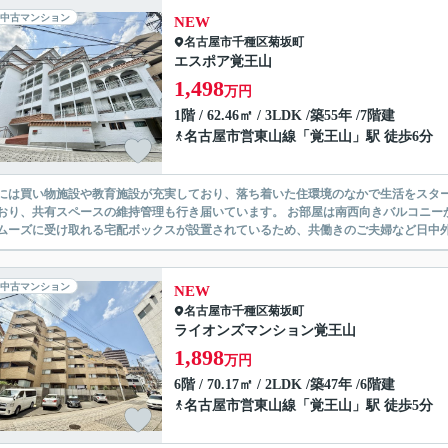
中古マンション
NEW
名古屋市千種区
菊坂町
エスポア覚王山
1,498
万円
1階 / 62.46㎡ / 3LDK /築55年 /7階建
名古屋市営東山線
「
覚王山
」駅 徒歩6分
には買い物施設や教育施設が充実しており、落ち着いた住環境のなかで生活をスター
おり、共有スペースの維持管理も行き届いています。 お部屋は南西向きバルコニー
ムーズに受け取れる宅配ボックスが設置されているため、共働きのご夫婦など日中外出
中古マンション
NEW
名古屋市千種区
菊坂町
ライオンズマンション覚王山
1,898
万円
6階 / 70.17㎡ / 2LDK /築47年 /6階建
名古屋市営東山線
「
覚王山
」駅 徒歩5分