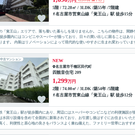
万円
5階 / 72.28㎡ / 3LDK /築55年 /7階建
名古屋市営東山線
「
覚王山
」駅 徒歩15分
の「覚王山」エリアで、落ち着いた暮らしを送りませんか。 こちらの物件は、閑静
 徒歩圏内にはコンビニやスーパーが揃っており、日々の買い出しに困ることはあり
ります。 内装はリノベーションによって現代的な使いやすさに生まれ変わっています。
中古マンション
NEW
名古屋市千種区
田代町
四観音住宅 209
1,299
万円
2階 / 74.00㎡ / 3LDK /築54年 /5階建
名古屋市営東山線
「
覚王山
」駅 徒歩12分
鉄「覚王山」駅が徒歩圏内にあり、周辺にはスーパーやコンビニなどの利便施設が
は水回り設備を含めて全面的に新装されており、お引渡し後はすぐにお住まいいた
高く、利便性と居心地の良さをバランスよく兼ね備えた、ファミリー世帯におすす