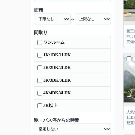
面積
～
覚王
間取り
地よ
完備
ワンルーム
1K/1DK/1LDK
2K/2DK/2LDK
3K/3DK/3LDK
4K/4DK/4LDK
5K以上
人気
1L
駅・バス停からの時間
配置