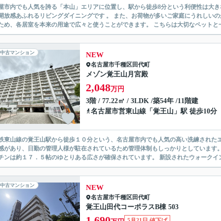
屋市内でも人気を誇る「本山」エリアに位置し、駅から徒歩8分という利便性は大きな魅
開放感あふれるリビングダイニングです 。 また、お荷物が多いご家庭にうれしいの
ため、各居室を本来の用途で広々と使うことができます。 こちらは大切なペットと一
中古マンション
NEW
名古屋市千種区
田代町
メゾン覚王山月宮殿
2,048
万円
3階 / 77.22㎡ / 3LDK /築54年 /11階建
名古屋市営東山線
「
覚王山
」駅 徒歩10分
鉄東山線の覚王山駅から徒歩１０分という、名古屋市内でも人気の高い洗練されたエ
感があり、日勤の管理人様が駐在されているため管理体制もしっかりとしています。
チンは約１７．５帖のゆとりある広さが確保されています。 新設されたウォークイン
中古マンション
NEW
名古屋市千種区
田代町
覚王山田代コーポラスB棟 503
1,690
5月21日 値下げ