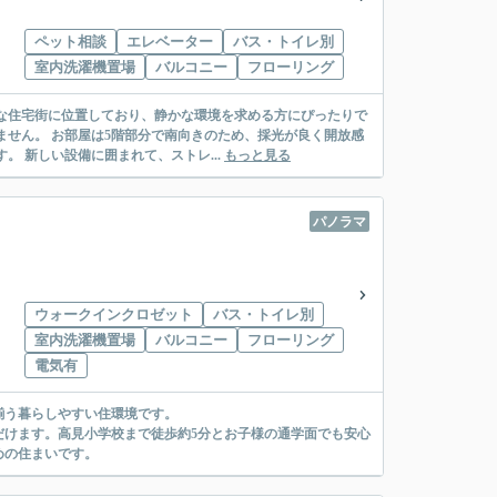
ペット相談
エレベーター
バス・トイレ別
室内洗濯機置場
バルコニー
フローリング
な住宅街に位置しており、静かな環境を求める方にぴったりで
ません。 お部屋は5階部分で南向きのため、採光が良く開放感
 新しい設備に囲まれて、ストレ...
もっと見る
パノラマ
ウォークインクロゼット
バス・トイレ別
室内洗濯機置場
バルコニー
フローリング
電気有
揃う暮らしやすい住環境です。
だけます。高見小学校まで徒歩約5分とお子様の通学面でも安心
めの住まいです。