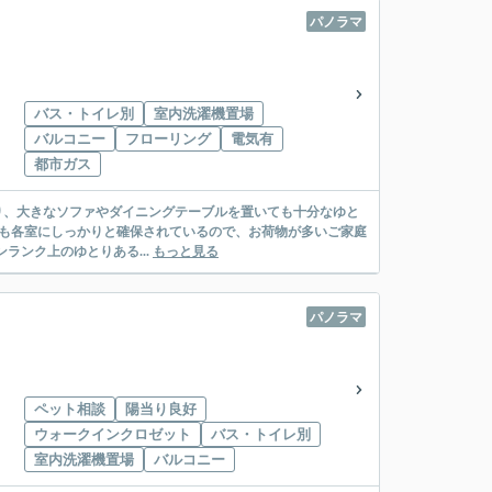
パノラマ
バス・トイレ別
室内洗濯機置場
バルコニー
フローリング
電気有
都市ガス
帖もあり、大きなソファやダイニングテーブルを置いても十分なゆと
スも各室にしっかりと確保されているので、お荷物が多いご家庭
ランク上のゆとりある...
もっと見る
パノラマ
ペット相談
陽当り良好
ウォークインクロゼット
バス・トイレ別
室内洗濯機置場
バルコニー