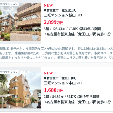
中古マンション
NEW
名古屋市千種区
城山町
三旺マンション城山 303
2,899
万円
3階 / 123.43㎡ / 4LDK /築43年 /4階建
名古屋市営東山線
「
覚王山
」駅 徒歩13分
面積123.43平米という圧倒的な広さが魅力のお部屋です。 特にLDKは約21.8
あります。 東南角部屋のため、三方向に窓があり風通しも良好です。 収納スペー
お部屋をすっきりと保つことができます。 覚王山エリアの落ち着いた住宅街で、ワン
中古マンション
NEW
名古屋市千種区
日和町
三旺マンション本山 201
1,680
万円
2階 / 84.89㎡ / 3LDK /築47年 /3階建
名古屋市営東山線
「
覚王山
」駅 徒歩16分