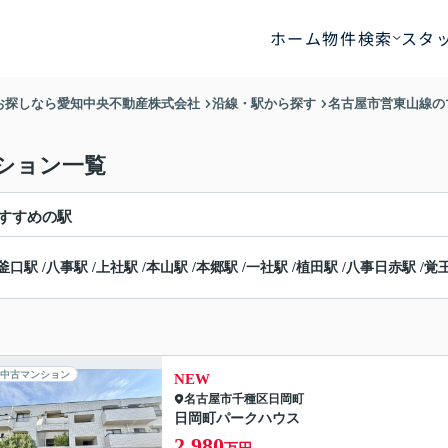
ホーム
物件検索
スタ
お探しなら愛知中央不動産株式会社
沿線・駅から探す
名古屋市営東山線の
ション一覧
すすめの駅
釜口駅
/
八事駅
/
上社駅
/
本山駅
/
本郷駅
/
一社駅
/
植田駅
/
八事日赤駅
/
覚
中古マンション
NEW
名古屋市千種区
日岡町
日岡町パークハウス
2,980