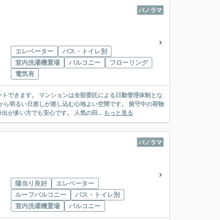
パノラマ
エレベーター
バス・トイレ別
室内洗濯機置場
バルコニー
フローリング
電気有
トできます。 マンションは全部委託による日勤管理体制とな
から明るい日差しが差し込む心地よい空間です。 留守中の荷物
が多い方でも安心です。 人気の田...
もっと見る
パノラマ
陽当り良好
エレベーター
ルーフバルコニー
バス・トイレ別
室内洗濯機置場
バルコニー