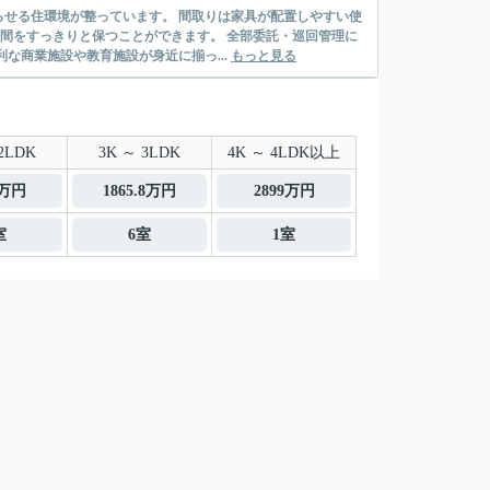
せる住環境が整っています。 間取りは家具が配置しやすい使
空間をすっきりと保つことができます。 全部委託・巡回管理に
な商業施設や教育施設が身近に揃っ...
もっと見る
2LDK
3K ～ 3LDK
4K ～ 4LDK以上
8万円
1865.8万円
2899万円
室
6室
1室