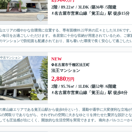
万円
2階 / 89.22㎡ / 3LDK /築36年 /5階建
名古屋市営東山線
「
覚王山
」駅 徒歩15分
山エリアの穏やかな住環境に位置する、専有面積89.22平米の広々とした3LDKで
い毎日をお過ごしいただけます。 各居室に十分な収納が用意されているため、ご家
のマンションで防犯面も配慮されており、落ち着いた環境で長く安心して過ごしたいご
中古マンション
NEW
名古屋市千種区
法王町
法王マンション
2,880
万円
2階 / 95.76㎡ / 1LDK /築52年 /6階建
名古屋市営東山線
「
覚王山
」駅 徒歩8分
の東山線エリアである覚王山駅から徒歩8分という、通勤や通学に大変便利な立地が魅力
DKの間取りでありながら、それぞれの空間に大きなゆとりを持たせた贅沢な設計とな
しても圧迫感が出にくく、開放的な生活空間を実現できます。 南向きバルコニーから