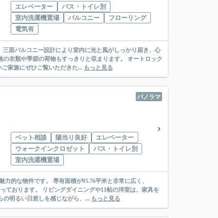
エレベーター
バス・トイレ別
室内洗濯機置場
バルコニー
フローリング
電気有
す。 三面バルコニー設計により室内に光と風がしっかり届き、心
族の衣類や季節の荷物もすっきりと収まります。 オートロック
家族にぜひご覧いただきた...
もっと見る
パノラマ
ペット相談
陽当り良好
エレベーター
ウォークインクロゼット
バス・トイレ別
室内洗濯機置場
的な物件です。 専有面積が95.76平米と非常に広く、
っております。 リビングダイニングや11帖の洋室は、家具を
の明るい日差しを感じながら、...
もっと見る