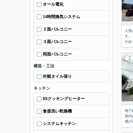
オール電化
24時間換気システム
２面バルコニー
人気
す。
３面バルコニー
があ
両面バルコニー
構造・工法
外観タイル張り
キッチン
IHクッキングヒーター
地下
食器洗い乾燥機
室内
感が
システムキッチン