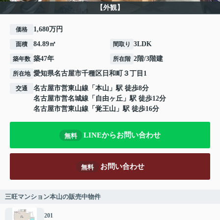
【外観】
1,680万円
価格
84.89㎡
3LDK
面積
間取り
築47年
2階/3階建
築年数
所在階
愛知県
名古屋市千種区
日和町
３丁目1
所在地
名古屋市営東山線
「
本山
」駅 徒歩8分
交通
名古屋市営名城線
「
自由ヶ丘
」駅 徒歩12分
名古屋市営東山線
「
覚王山
」駅 徒歩16分
LINEからお問い合わせ
無料
お問い合わせ
無料
三旺マンション本山の販売中物件
201