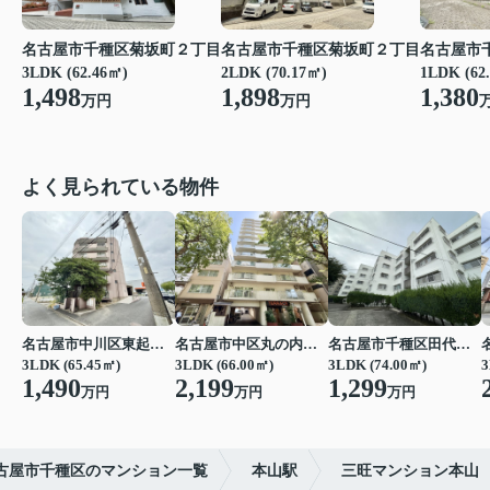
名古屋市千種区菊坂町２丁目
名古屋市千種区菊坂町２丁目
名古屋市
3LDK (62.46㎡)
2LDK (70.17㎡)
1LDK (62
1,498
1,898
1,380
万円
万円
よく見られている物件
名古屋市中川区東起町２丁目
名古屋市中区丸の内３丁目
名古屋市千種区田代町字四観音道西
3LDK (65.45㎡)
3LDK (66.00㎡)
3LDK (74.00㎡)
3
1,490
2,199
1,299
万円
万円
万円
古屋市千種区のマンション一覧
本山駅
三旺マンション本山