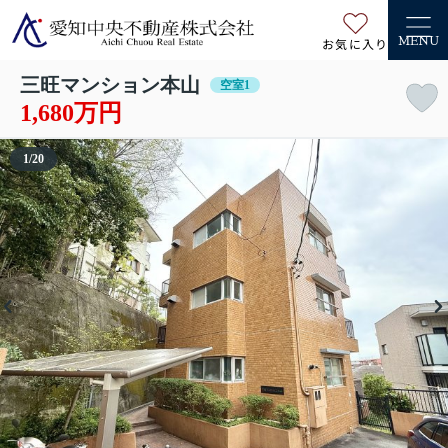
お気に入り
MENU
三旺マンション本山
空室1
1,680万円
1
/
20