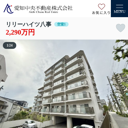
お気に入り
MENU
リリーハイツ八事
空室1
2,290万円
1
/
24