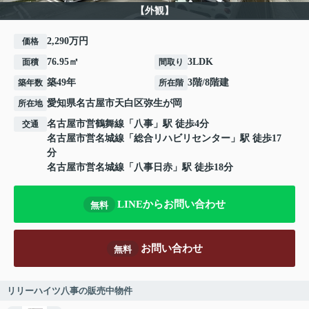
【外観】
2,290万円
価格
76.95㎡
3LDK
面積
間取り
築49年
3階/8階建
築年数
所在階
愛知県
名古屋市天白区
弥生が岡
所在地
名古屋市営鶴舞線
「
八事
」駅 徒歩4分
交通
名古屋市営名城線
「
総合リハビリセンター
」駅 徒歩17
分
名古屋市営名城線
「
八事日赤
」駅 徒歩18分
LINEからお問い合わせ
無料
お問い合わせ
無料
リリーハイツ八事の販売中物件