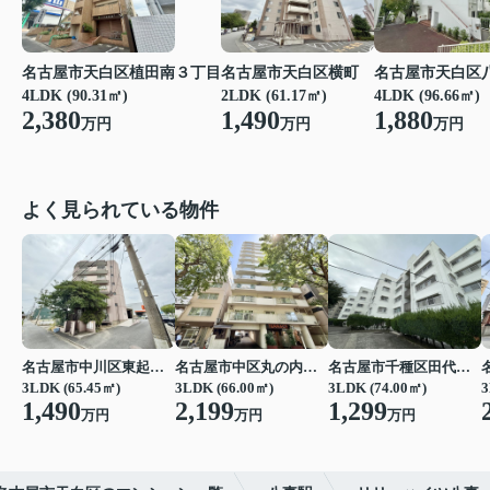
名古屋市天白区植田南３丁目
名古屋市天白区横町
名古屋市天白区
4LDK (90.31㎡)
2LDK (61.17㎡)
4LDK (96.66㎡)
2,380
1,490
1,880
万円
万円
万円
よく見られている物件
名古屋市中川区東起町２丁目
名古屋市中区丸の内３丁目
名古屋市千種区田代町字四観音道西
3LDK (65.45㎡)
3LDK (66.00㎡)
3LDK (74.00㎡)
3
1,490
2,199
1,299
万円
万円
万円