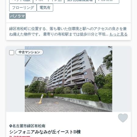
フローリング
電気有
パノラマ
緑区有松町に位置する、落ち着いた住環境と駅へのアクセスの良さを兼
ね備えた物件です。 最寄りの有松駅までは徒歩11分と平坦...
もっと見る
中古マンション
名古屋市緑区有松南
シンフォニアみなみが丘イーストD棟