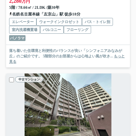
2,280
万円
5階 / 78.66㎡ / 2LDK /築30年
名鉄名古屋本線「左京山」駅 徒歩18分
エレベーター
ウォークインクロゼット
バス・トイレ別
室内洗濯機置場
バルコニー
フローリング
パノラマ
落ち着いた住環境と利便性のバランスが良い「シンフォニアみなみが
丘」のご紹介です。 5階部分のお部屋からは心地よい風が吹き...
もっと
見る
中古マンション