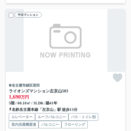
中古マンション
名古屋市緑区若田
ライオンズマンション左京山
503
1,690
万円
5階 / 60.10㎡ / 3LDK /築41年
名鉄名古屋本線「左京山」駅 徒歩13分
エレベーター
ルーフバルコニー
バス・トイレ別
室内洗濯機置場
バルコニー
フローリング