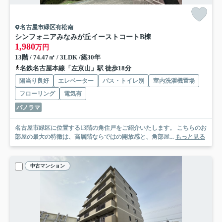
名古屋市緑区有松南
シンフォニアみなみが丘イーストコートB棟
1,980
万円
13階 / 74.47㎡ / 3LDK /築30年
名鉄名古屋本線「左京山」駅 徒歩18分
陽当り良好
エレベーター
バス・トイレ別
室内洗濯機置場
フローリング
電気有
パノラマ
名古屋市緑区に位置する13階の角住戸をご紹介いたします。 こちらのお
部屋の最大の特徴は、高層階ならではの開放感と、角部屋...
もっと見る
中古マンション