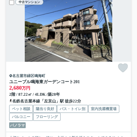
中古マンション
名古屋市緑区鳴海町
ユニーブル鳴海東ガーデンコート
201
2,680
万円
2階 / 87.22㎡ / 4LDK /築28年
名鉄名古屋本線「左京山」駅 徒歩22分
ペット相談
陽当り良好
バス・トイレ別
室内洗濯機置場
バルコニー
フローリング
パノラマ