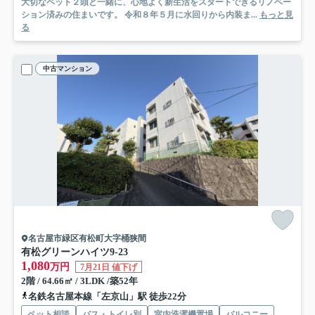
大切なペット２頭と一緒に、心地よく新生活をスタートできるリノベー
ション済みの住まいです。 令和８年５月に水回りから内装ま...
もっと見
る
中古マンション
名古屋市緑区有松町大字桶狭間
有松グリーンハイツ
9-23
1,080
万円
7月21日 値下げ
2階 / 64.66㎡ / 3LDK /築52年
名鉄名古屋本線「左京山」駅 徒歩22分
ペット相談
バス・トイレ別
室内洗濯機置場
バルコニー