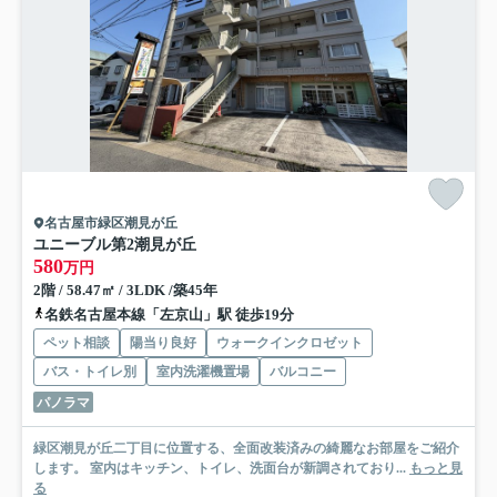
名古屋市緑区潮見が丘
ユニーブル第2潮見が丘
580
万円
2階 / 58.47㎡ / 3LDK /築45年
名鉄名古屋本線「左京山」駅 徒歩19分
ペット相談
陽当り良好
ウォークインクロゼット
バス・トイレ別
室内洗濯機置場
バルコニー
パノラマ
緑区潮見が丘二丁目に位置する、全面改装済みの綺麗なお部屋をご紹介
します。 室内はキッチン、トイレ、洗面台が新調されており...
もっと見
る