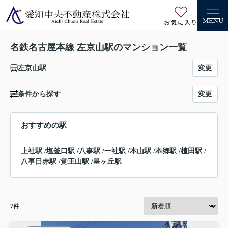
お気に入り
MENU
名鉄名古屋本線 左京山駅のマンション一覧
変更
左京山駅
変更
条件から探す
おすすめの駅
上社駅
/
塩釜口駅
/
八事駅
/
一社駅
/
本山駅
/
本郷駅
/
植田駅
/
八事日赤駅
/
覚王山駅
/
星ヶ丘駅
7
件