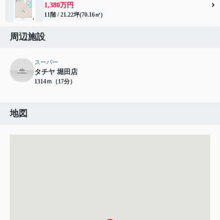
1,380万円
11階 / 21.22坪(70.16㎡)
周辺施設
スーパー
タチヤ 堀田店
1314ｍ（17分）
地図