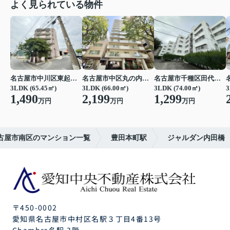
よく見られている物件
名古屋市中川区東起町２丁目
名古屋市中区丸の内３丁目
名古屋市千種区田代町字四観音道西
3LDK (65.45㎡)
3LDK (66.00㎡)
3LDK (74.00㎡)
3
1,490
2,199
1,299
万円
万円
万円
古屋市南区のマンション一覧
豊田本町駅
ジャルダン内田橋
〒450-0002
愛知県名古屋市中村区名駅３丁目4番13号
Chambre名駅 3階