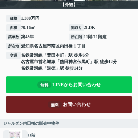
【外観】
1,380万円
価格
70.16㎡
2LDK
面積
間取り
築45年
11階/11階建
築年数
所在階
愛知県
名古屋市南区
内田橋
１丁目
所在地
名鉄常滑線
「
豊田本町
」駅 徒歩6分
交通
名古屋市営名城線
「
熱田神宮伝馬町
」駅 徒歩12分
名鉄常滑線
「
道徳
」駅 徒歩14分
LINEからお問い合わせ
無料
お問い合わせ
無料
ジャルダン内田橋の販売中物件
11階