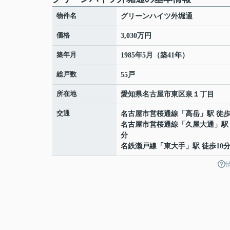
物件名
グリーンハイツ外堀通
価格
3,030万円
築年月
1985年5月（築41年）
総戸数
55戸
所在地
愛知県
名古屋市東区
泉
１丁目
交通
名古屋市営桜通線
「
高岳
」駅 徒歩
名古屋市営桜通線
「
久屋大通
」駅
分
名鉄瀬戸線
「
東大手
」駅 徒歩10