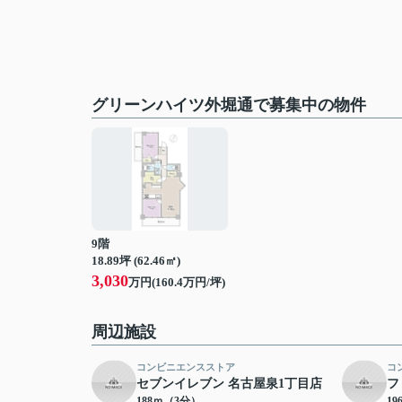
グリーンハイツ外堀通で募集中の物件
9階
18.89坪 (62.46㎡)
3,030
万円(160.4万円/坪)
周辺施設
コンビニエンスストア
コ
セブンイレブン 名古屋泉1丁目店
フ
188ｍ（3分）
1