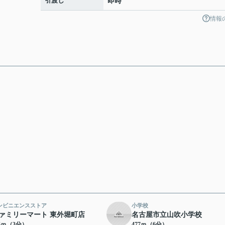
引渡し
即時
情報
ンビニエンスストア
小学校
ァミリーマート 東外堀町店
名古屋市立山吹小学校
96ｍ（3分）
477ｍ（6分）