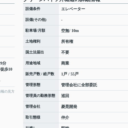
設備条件
エレベーター
設備(その他)
-
駐車場/月額
空無/ 10m
土地権利
所有権
国土法届出
不要
用途地域
9分
商業
 徒歩10
販売戸数 / 総戸数
1戸 / 55戸
分
管理形態
管理会社に全部委託
情報の見方
管理員の勤務形態
巡回
管理会社
菱晃開発
取引態様
仲介