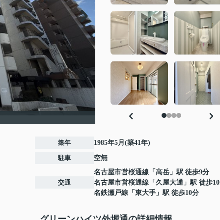
築年
1985年5月(築41年)
駐車
空無
名古屋市営桜通線
「
高岳
」駅 徒歩9分
交通
名古屋市営桜通線
「
久屋大通
」駅 徒歩1
名鉄瀬戸線
「
東大手
」駅 徒歩10分
グリーンハイツ外堀通の詳細情報