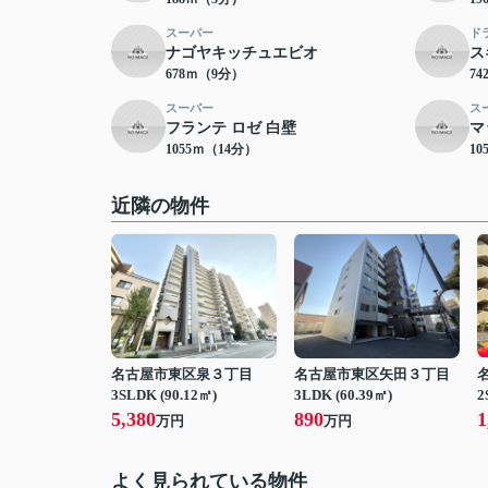
スーパー
ド
ナゴヤキッチュエビオ
ス
678ｍ（9分）
7
スーパー
ス
フランテ ロゼ 白壁
マ
1055ｍ（14分）
10
近隣の物件
名古屋市東区泉３丁目
名古屋市東区矢田３丁目
3SLDK (90.12㎡)
3LDK (60.39㎡)
2
5,380
890
1
万円
万円
よく見られている物件