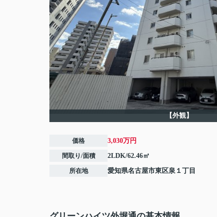
【外観】
価格
3,030万円
間取り/面積
2LDK/62.46㎡
所在地
愛知県
名古屋市東区
泉
１丁目
グリーンハイツ外堀通の基本情報