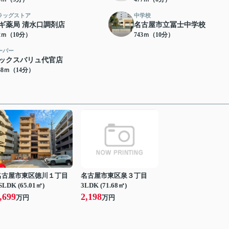
ラッグストア
中学校
ギ薬局 清水口調剤店
名古屋市立冨士中学校
42ｍ（10分）
743ｍ（10分）
ーパー
ックスバリュ代官店
58ｍ（14分）
名古屋市東区徳川１丁目
名古屋市東区泉３丁目
SLDK (65.01㎡)
3LDK (71.68㎡)
,699
2,198
万円
万円