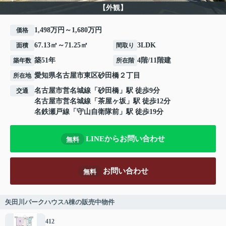
【外観】
1,498万円～1,680万円
価格
67.13㎡～71.25㎡
3LDK
面積
間取り
築51年
4階/11階建
築年数
所在階
愛知県
名古屋市東区
砂田橋
２丁目
所在地
名古屋市営名城線
「
砂田橋
」駅 徒歩9分
交通
名古屋市営名城線
「
茶屋ヶ坂
」駅 徒歩12分
名鉄瀬戸線
「
守山自衛隊前
」駅 徒歩19分
LINEからお問い合わせ
無料
お問い合わせ
無料
矢田川パークハウスA棟の販売中物件
412