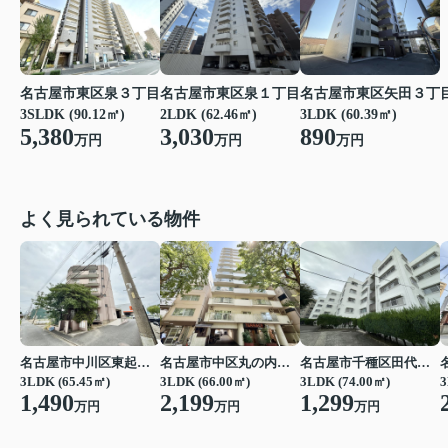
名古屋市東区泉３丁目
名古屋市東区泉１丁目
名古屋市東区矢田３丁
3SLDK (90.12㎡)
2LDK (62.46㎡)
3LDK (60.39㎡)
5,380
3,030
890
万円
万円
万円
よく見られている物件
名古屋市中川区東起町２丁目
名古屋市中区丸の内３丁目
名古屋市千種区田代町字四観音道西
3LDK (65.45㎡)
3LDK (66.00㎡)
3LDK (74.00㎡)
3
1,490
2,199
1,299
万円
万円
万円