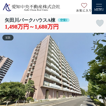
お気に入り
MENU
矢田川パークハウスA棟
空室2
1,498万円～1,680万円
1
/
21