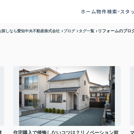
ホーム
物件検索
スタ
お探しなら愛知中央不動産株式会社
ブログ
タグ一覧
リフォームのブロ
復
住宅購入で後悔しないコツは？リノベーション前