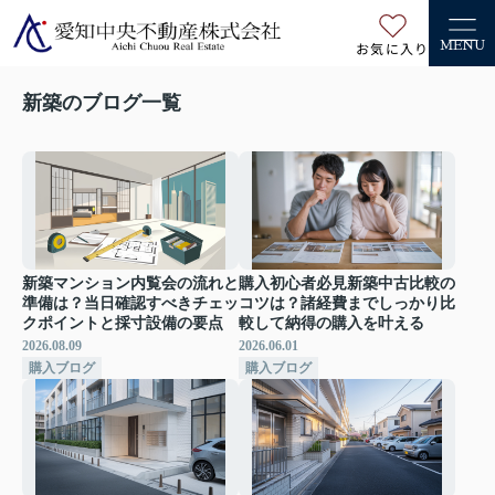
お気に入り
MENU
新築のブログ一覧
新築マンション内覧会の流れと
購入初心者必見新築中古比較の
準備は？当日確認すべきチェッ
コツは？諸経費までしっかり比
クポイントと採寸設備の要点
較して納得の購入を叶える
2026.08.09
2026.06.01
購入ブログ
購入ブログ