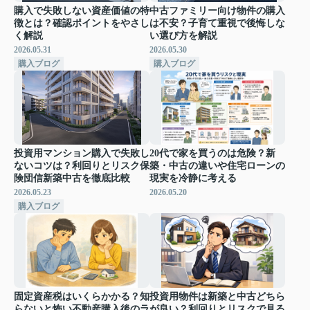
購入で失敗しない資産価値の特
中古ファミリー向け物件の購入
徴とは？確認ポイントをやさし
は不安？子育て重視で後悔しな
く解説
い選び方を解説
2026.05.31
2026.05.30
購入ブログ
購入ブログ
投資用マンション購入で失敗し
20代で家を買うのは危険？新
ないコツは？利回りとリスク保
築・中古の違いや住宅ローンの
険団信新築中古を徹底比較
現実を冷静に考える
2026.05.23
2026.05.20
購入ブログ
固定資産税はいくらかかる？知
投資用物件は新築と中古どちら
らないと怖い不動産購入後のラ
が良い？利回りとリスクで見る