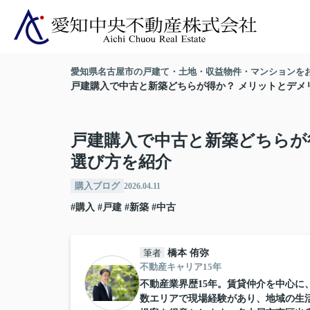
愛知県名古屋市の戸建て・土地・収益物件・マンションを
戸建購入で中古と新築どちらが得か？ メリットとデメ
戸建購入で中古と新築どちらが
選び方を紹介
購入ブログ
2026.04.11
#購入
#戸建
#新築
#中古
筆者
橋本 侑弥
不動産キャリア15年
不動産業界歴15年。賃貸仲介を中心
数エリアで現場経験があり、地域の生