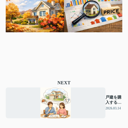
NEXT
戸建を購
入する際
の注意点
2026.03.14