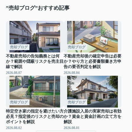
”売却ブログ”おすすめ記事
売却ブログ
売却ブログ
不動産売却の告知義務とは何
不動産売却後の確定申告は必要
か？範囲や隠蔽リスクを売主目
か？やり方と必要書類書き方申
線で解説
告の要否判定を解説
2026.08.07
2026.08.04
売却ブログ
売却ブログ
特定空き家の指定を避けたい方
介護施設入居の実家売却は有効
必見？指定後のリスクと売却の
か？資金と資金計画の立て方を
ポイントを解説
解説
2026.08.02
2026.08.01