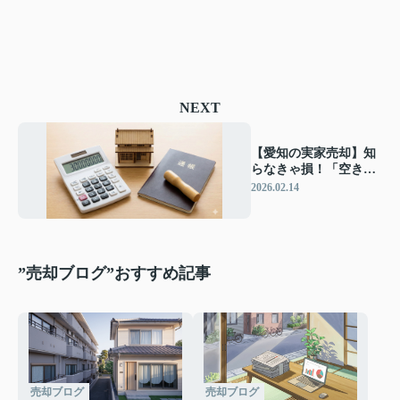
NEXT
【愛知の実家売却】知
らなきゃ損！「空き家
の3,000万円特別控除」
2026.02.14
で税金を安くする方法
”売却ブログ”おすすめ記事
売却ブログ
売却ブログ