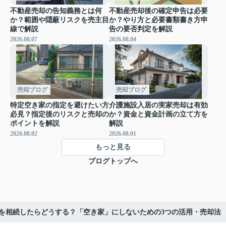
不動産売却の告知義務とは何
不動産売却後の確定申告は必要
か？範囲や隠蔽リスクを売主目
か？やり方と必要書類書き方申
線で解説
告の要否判定を解説
2026.08.07
2026.08.04
売却ブログ
売却ブログ
特定空き家の指定を避けたい方
介護施設入居の実家売却は有効
必見？指定後のリスクと売却の
か？資金と資金計画の立て方を
ポイントを解説
解説
2026.08.02
2026.08.01
もっと見る
ブログトップへ
を相続したらどうする？「空き家」にしないための3つの活用・売却法