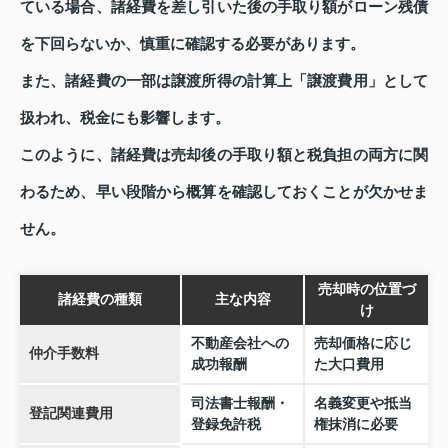
ている場合、諸経費を差し引いた後の手取り額がローン残債
を下回らないか、慎重に確認する必要があります。
また、諸経費の一部は譲渡所得の計算上「譲渡費用」として
扱われ、税金にも影響します。
このように、諸経費は売却後の手取り額と税負担の両方に関
わるため、早い段階から概算を確認しておくことが欠かせま
せん。
売却時の位置づ
諸経費の種類
主な内容
け
不動産会社への
売却価格に応じ
仲介手数料
成功報酬
た大口費用
司法書士報酬・
名義変更や抵当
登記関連費用
登録免許税
権抹消に必要