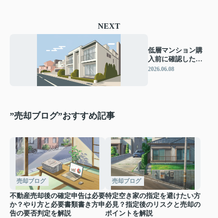
NEXT
低層マンション購
入前に確認したい
ポイント！メリッ
2026.06.08
トデメリットを比
較して失敗を防ぐ
”売却ブログ”おすすめ記事
売却ブログ
売却ブログ
不動産売却後の確定申告は必要
特定空き家の指定を避けたい方
か？やり方と必要書類書き方申
必見？指定後のリスクと売却の
告の要否判定を解説
ポイントを解説