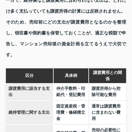
一方で、維持費など譲渡費用に含められない支出は、どれだ
け多く支払っていても譲渡所得の計算には反映されません。
そのため、売却前にどの支出が譲渡費用となるのかを整理
し、領収書や契約書を保管しておくことが、適正な税額で申
告し、マンション売却後の資金計画を立てるうえで大切で
す。
譲渡費用との関
区分
具体例
係
譲渡費用に該当する支
仲介手数料・印
譲渡所得から控
出
紙代・登記費用
除可能な費用
固定資産税・管
通常は譲渡費用
維持管理に関する支出
理費・修繕積立
に含まれない費
金
用
売却の必要性に