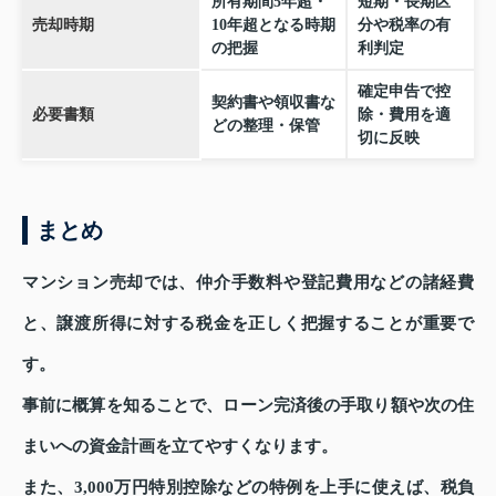
所有期間5年超・
短期・長期区
売却時期
10年超となる時期
分や税率の有
の把握
利判定
確定申告で控
契約書や領収書な
必要書類
除・費用を適
どの整理・保管
切に反映
まとめ
マンション売却では、仲介手数料や登記費用などの諸経費
と、譲渡所得に対する税金を正しく把握することが重要で
す。
事前に概算を知ることで、ローン完済後の手取り額や次の住
まいへの資金計画を立てやすくなります。
また、3,000万円特別控除などの特例を上手に使えば、税負