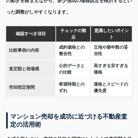
の動きを踏まえながら、多少強気の価格設定を検討するとい
った調整がしやすくなります。
チェックの観
意識したいポイン
確認すべき項目
点
ト
成約価格との
立地や築年数の妥
比較事例の内容
整合性
当性
公的データと
高すぎる安すぎる
査定額と相場感
の比較
価格
希望時期との
価格とスピードの
売却想定期間
ずれ
優先度
マンション売却を成功に近づける不動産査
定の活用術