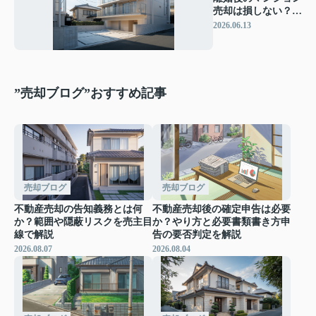
売却は損しない？戸
建てとの違いと適切
2026.06.13
な売却判断
”売却ブログ”おすすめ記事
売却ブログ
売却ブログ
不動産売却の告知義務とは何
不動産売却後の確定申告は必要
か？範囲や隠蔽リスクを売主目
か？やり方と必要書類書き方申
線で解説
告の要否判定を解説
2026.08.07
2026.08.04