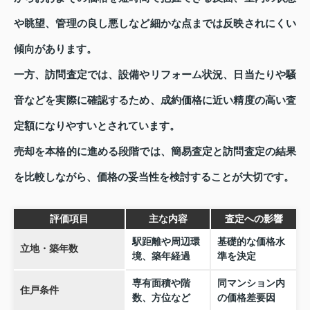
や眺望、管理の良し悪しなど細かな点までは反映されにくい
傾向があります。
一方、訪問査定では、設備やリフォーム状況、日当たりや騒
音などを実際に確認するため、成約価格に近い精度の高い査
定額になりやすいとされています。
売却を本格的に進める段階では、簡易査定と訪問査定の結果
を比較しながら、価格の妥当性を検討することが大切です。
評価項目
主な内容
査定への影響
駅距離や周辺環
基礎的な価格水
立地・築年数
境、築年経過
準を決定
専有面積や階
同マンション内
住戸条件
数、方位など
の価格差要因