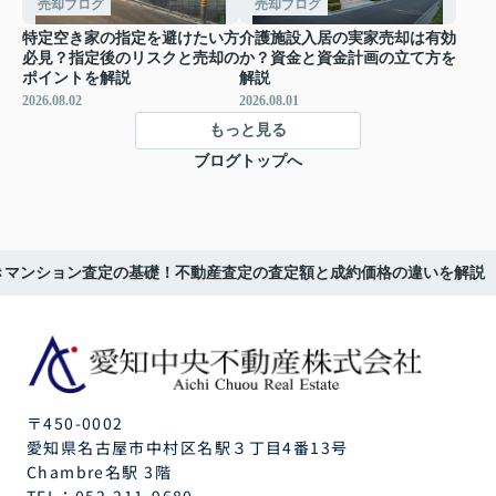
売却ブログ
売却ブログ
特定空き家の指定を避けたい方
介護施設入居の実家売却は有効
必見？指定後のリスクと売却の
か？資金と資金計画の立て方を
ポイントを解説
解説
2026.08.02
2026.08.01
もっと見る
ブログトップへ
きマンション査定の基礎！不動産査定の査定額と成約価格の違いを解説
〒450-0002
愛知県名古屋市中村区名駅３丁目4番13号
Chambre名駅 3階
TEL：
052-211-9680