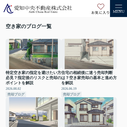
お気に入り
MENU
空き家のブログ一覧
特定空き家の指定を避けたい方
住宅の相続後に迷う売却判断
必見？指定後のリスクと売却の
は？空き家売却の基本と進め方
ポイントを解説
を解説
2026.08.02
2026.06.19
売却ブログ
売却ブログ