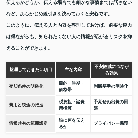
伝えるかどうか、伝える場合でも細かな事情までは話さない
など、あらかじめ線引きを決めておくと安心です。
このように、伝える人と内容を整理しておけば、必要な協力
は得ながらも、知られたくない人に情報が広がるリスクを抑
えることができます。
不安軽減につなが
整理しておきたい項目
主な内容
る効果
目的・時期・
売却条件の明確化
判断基準の明確化
価格帯
税負担・諸費
予期せぬ出費の回
費用と税金の把握
用概算
避
誰に何を伝え
情報共有の範囲設定
プライバシー保護
るか