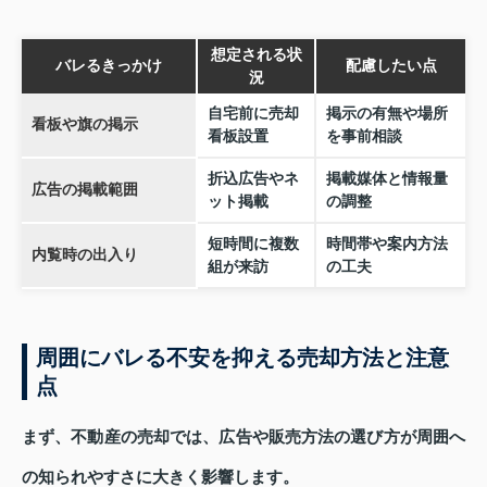
想定される状
バレるきっかけ
配慮したい点
況
自宅前に売却
掲示の有無や場所
看板や旗の掲示
看板設置
を事前相談
折込広告やネ
掲載媒体と情報量
広告の掲載範囲
ット掲載
の調整
短時間に複数
時間帯や案内方法
内覧時の出入り
組が来訪
の工夫
周囲にバレる不安を抑える売却方法と注意
点
まず、不動産の売却では、広告や販売方法の選び方が周囲へ
の知られやすさに大きく影響します。