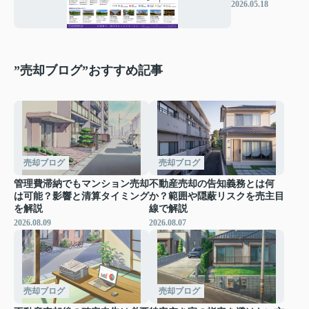
駅周辺のエリ
2026.05.18
ア情報
”売却ブログ”おすすめ記事
売却ブログ
売却ブログ
管理費滞納でもマンション売却
不動産売却の告知義務とは何
は可能？影響と清算タイミング
か？範囲や隠蔽リスクを売主目
を解説
線で解説
2026.08.09
2026.08.07
売却ブログ
売却ブログ