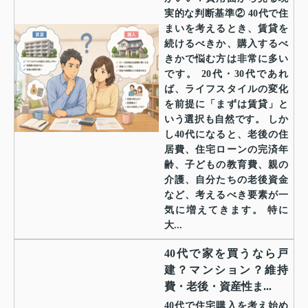
実的な判断基準② 40代で住
まいを考えるとき、賃貸を
続けるべきか、購入するべ
きかで悩む方は非常に多い
です。 20代・30代であれ
ば、ライフスタイルの変化
を前提に「まずは賃貸」と
いう選択も自然です。 しか
し40代になると、老後の住
居費、住宅ローンの完済年
齢、子どもの教育費、親の
介護、自分たちの老後資金
など、考えるべき要素が一
気に増えてきます。 特に
大...
40代で家を買うなら戸
建？マンション？維持
費・老後・資産性ま...
40代で住宅購入を考え始め