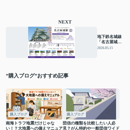
NEXT
地下鉄名城線
「名古屋城」
駅周辺のエリ
2026.05.15
ア情報
”購入ブログ”おすすめ記事
購入ブログ
購入ブログ
南海トラフ地震だけじゃな
団信の種類を比較したい人必
い！？大地震への備えマニュア
見？がん特約や一般団信ワイド