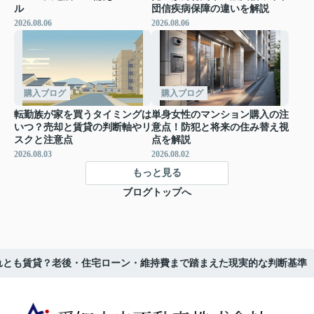
ル
団信疾病保障の違いを解説
2026.08.06
2026.08.06
購入ブログ
購入ブログ
転勤族が家を買うタイミングは
単身女性のマンション購入の注
いつ？売却と賃貸の判断軸やリ
意点！防犯と将来の住み替え視
スクと注意点
点を解説
2026.08.03
2026.08.02
もっと見る
ブログトップへ
それとも賃貸？老後・住宅ローン・維持費まで踏まえた現実的な判断基準