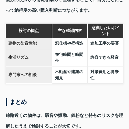
って納得度の高い購入判断につながります。
意識したいポイ
検討の観点
主な確認内容
ント
建物の防音性能
窓仕様や壁構造
追加工事の要否
在宅時間と時間
生活リズム
許容できる騒音
帯
不動産や建築の
対策費用と将来
専門家への相談
知見
性
まとめ
線路近くの物件は、騒音や振動、鉄粉など特有のリスクを理
解したうえで検討することが大切です。