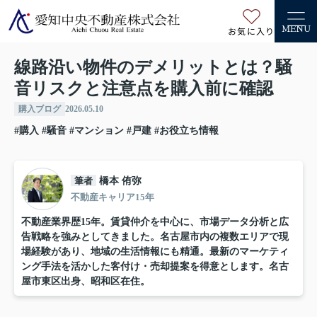
お気に入り
MENU
線路沿い物件のデメリットとは？騒
音リスクと注意点を購入前に確認
購入ブログ
2026.05.10
#購入
#騒音
#マンション
#戸建
#お役立ち情報
筆者
橋本 侑弥
不動産キャリア15年
不動産業界歴15年。賃貸仲介を中心に、市場データ分析と広
告戦略を強みとしてきました。名古屋市内の複数エリアで現
場経験があり、地域の生活情報にも精通。最新のマーケティ
ング手法を活かした客付け・売却提案を得意とします。名古
屋市東区出身、昭和区在住。