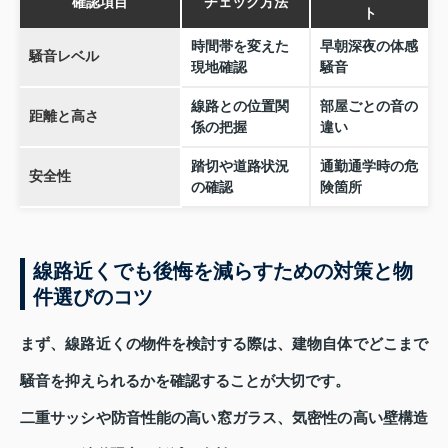
確認項目
チェック方法
ト
時間帯を変えた
早朝深夜の体感
騒音レベル
現地確認
騒音
線路との位置関
部屋ごとの音の
距離と高さ
係の把握
違い
踏切や道路状況
通勤通学時の危
安全性
の確認
険箇所
線路近くでも後悔を減らすための対策と物
件選びのコツ
まず、線路近くの物件を検討する際は、建物自体でどこまで
騒音を抑えられるかを確認することが大切です。
二重サッシや防音性能の高い窓ガラス、気密性の高い壁構造