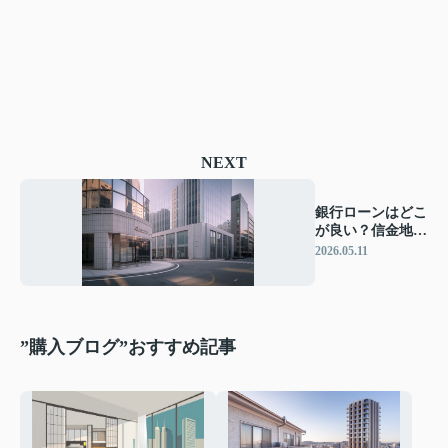
NEXT
銀行ローンはどこ
が良い？信金地銀
メガバンクの違い
2026.05.11
とおすすめ比較ポ
イント
”購入ブログ”おすすめ記事