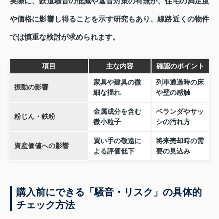
実際に、鉄道騒音の低減や遮音対策の有無が、住宅の満足度
や価格に影響し得ることを示す研究もあり、線路近くの物件
では慎重な検討が求められます。
項目
主な内容
確認のポイント
家具や建具の微
列車通過時の床
振動の影響
細な揺れ
や壁の感触
金属成分を含む
ベランダやサッ
粉じん・鉄粉
微小粒子
シの汚れ方
買い手の敬遠に
将来売却時の需
資産価値への影響
よる評価低下
要の見込み
購入前にできる「騒音・リスク」の具体的
チェック方法