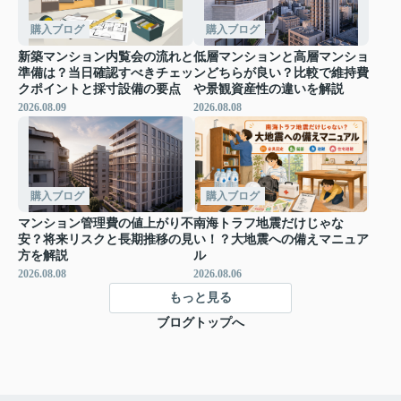
購入ブログ
購入ブログ
新築マンション内覧会の流れと
低層マンションと高層マンショ
準備は？当日確認すべきチェッ
ンどちらが良い？比較で維持費
クポイントと採寸設備の要点
や景観資産性の違いを解説
2026.08.09
2026.08.08
購入ブログ
購入ブログ
マンション管理費の値上がり不
南海トラフ地震だけじゃな
安？将来リスクと長期推移の見
い！？大地震への備えマニュア
方を解説
ル
2026.08.08
2026.08.06
もっと見る
ブログトップへ