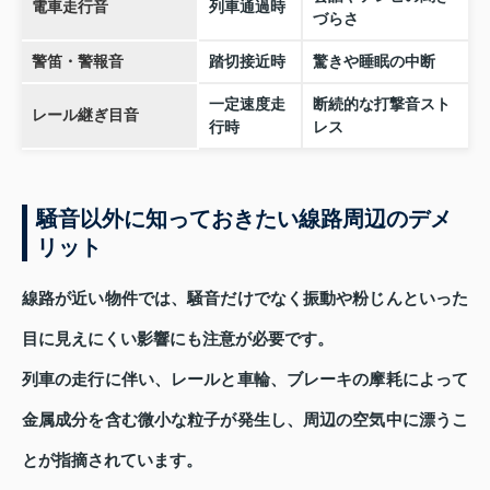
電車走行音
列車通過時
づらさ
警笛・警報音
踏切接近時
驚きや睡眠の中断
一定速度走
断続的な打撃音スト
レール継ぎ目音
行時
レス
騒音以外に知っておきたい線路周辺のデメ
リット
線路が近い物件では、騒音だけでなく振動や粉じんといった
目に見えにくい影響にも注意が必要です。
列車の走行に伴い、レールと車輪、ブレーキの摩耗によって
金属成分を含む微小な粒子が発生し、周辺の空気中に漂うこ
とが指摘されています。