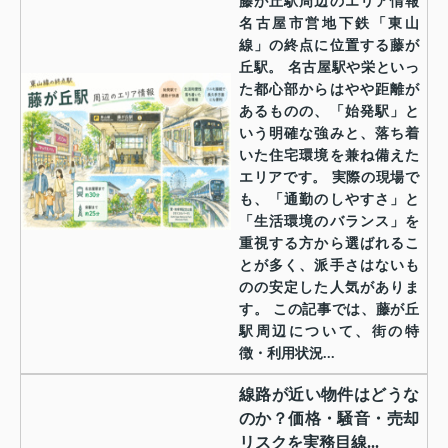
藤が丘駅周辺のエリア情報
名古屋市営地下鉄「東山
線」の終点に位置する藤が
丘駅。 名古屋駅や栄といっ
た都心部からはやや距離が
あるものの、「始発駅」と
いう明確な強みと、落ち着
いた住宅環境を兼ね備えた
エリアです。 実際の現場で
も、「通勤のしやすさ」と
「生活環境のバランス」を
重視する方から選ばれるこ
とが多く、派手さはないも
のの安定した人気がありま
す。 この記事では、藤が丘
駅周辺について、街の特
徴・利用状況...
線路が近い物件はどうな
のか？価格・騒音・売却
リスクを実務目線...