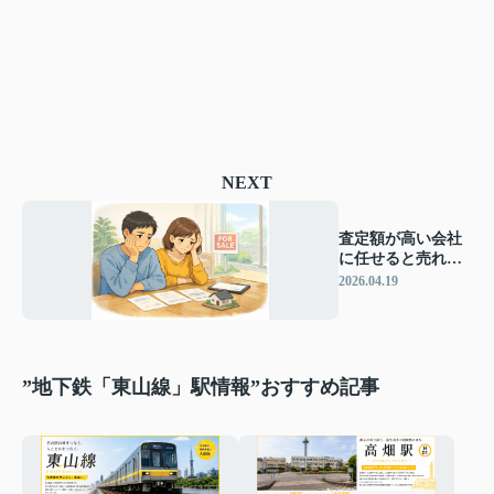
NEXT
査定額が高い会社
に任せると売れな
い？失敗しやすい
2026.04.19
売却の入り口
”地下鉄「東山線」駅情報”おすすめ記事