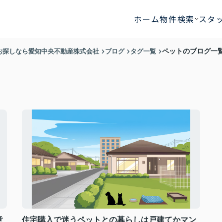
ホーム
物件検索
スタ
お探しなら愛知中央不動産株式会社
ブログ
タグ一覧
ペットのブログ一
意
住宅購入で迷うペットとの暮らしは戸建てかマン