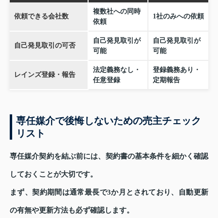
複数社への同時
依頼できる会社数
1社のみへの依頼
依頼
自己発見取引が
自己発見取引が
自己発見取引の可否
可能
可能
法定義務なし・
登録義務あり・
レインズ登録・報告
任意登録
定期報告
専任媒介で後悔しないための売主チェック
リスト
専任媒介契約を結ぶ前には、契約書の基本条件を細かく確認
しておくことが大切です。
まず、契約期間は通常最長で3か月とされており、自動更新
の有無や更新方法も必ず確認します。