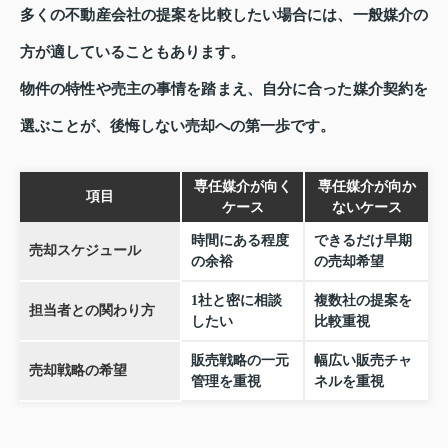
多くの不動産会社の提案を比較したい場合には、一般媒介の
方が適していることもあります。
物件の特性や売主の事情を踏まえ、自分に合った媒介契約を
選ぶことが、後悔しない売却への第一歩です。
専任媒介が向く
専任媒介が向か
項目
ケース
ないケース
時間にある程度
できるだけ早期
売却スケジュール
の余裕
の売却希望
1社と密に相談
複数社の提案を
担当者との関わり方
したい
比較重視
販売戦略の一元
幅広い販売チャ
売却戦略の希望
管理を重視
ネルを重視