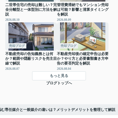
二世帯住宅の売却は難しい？完
管理費滞納でもマンション売却
全分離型と一体型別に方法を解
は可能？影響と清算タイミング
説
を解説
2026.08.10
2026.08.09
売却ブログ
売却ブログ
不動産売却の告知義務とは何
不動産売却後の確定申告は必要
か？範囲や隠蔽リスクを売主目
か？やり方と必要書類書き方申
線で解説
告の要否判定を解説
2026.08.07
2026.08.04
もっと見る
ブログトップへ
悩む専任媒介と一般媒介の違いは？メリットデメリットを整理して解説