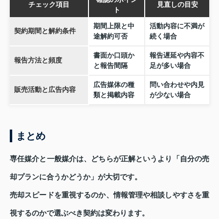
チェック項目
見直しの目安
ト
期間上限と中
活動内容に不満が
契約期間と解約条件
途解約可否
続く場合
書面か口頭か
報告遅延や内容不
報告方法と頻度
と報告間隔
足が多い場合
広告媒体の種
問い合わせや内見
販売活動と広告内容
類と掲載内容
が少ない場合
まとめ
専任媒介と一般媒介は、どちらが正解というより「自分の売
却プランに合うかどうか」が大切です。
売却スピードを重視するのか、情報管理や相談しやすさを重
視するのかで選ぶべき契約は変わります。