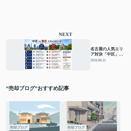
NEXT
名古屋の人気エリ
ア対決「中区」
VS「東区」どちら
2026.06.11
がオススメ？
”売却ブログ”おすすめ記事
売却ブログ
売却ブログ