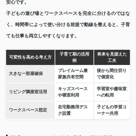
安心です。
子どもの遊び場とワークスペースを完全に分けるのではな
く、時間帯によって使い分ける前提で動線を整えると、子育
ても仕事も両立しやすくなります。
子育て期の活用
将来を見据えた
可変性を高める考え方
例
工夫
プレイルーム兼
後から間仕切り
大きな一部屋確保
家族共有空間
で個室化
キッズスペース
学習室や趣味室
リビング隣接室活用
や寝室利用
への転用
在宅勤務用デス
子どもの学習コ
ワークスペース想定
ク設置
ーナー共用