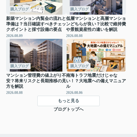
購入ブログ
購入ブログ
新築マンション内覧会の流れと
低層マンションと高層マンショ
準備は？当日確認すべきチェッ
ンどちらが良い？比較で維持費
クポイントと採寸設備の要点
や景観資産性の違いを解説
2026.08.09
2026.08.08
購入ブログ
購入ブログ
マンション管理費の値上がり不
南海トラフ地震だけじゃな
安？将来リスクと長期推移の見
い！？大地震への備えマニュア
方を解説
ル
2026.08.08
2026.08.06
もっと見る
ブログトップへ