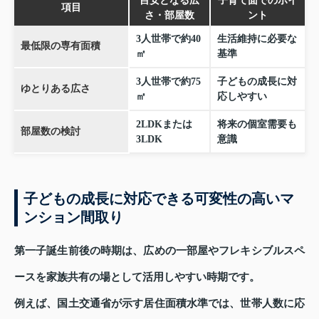
目安となる広
子育て面でのポイ
項目
さ・部屋数
ント
3人世帯で約40
生活維持に必要な
最低限の専有面積
㎡
基準
3人世帯で約75
子どもの成長に対
ゆとりある広さ
㎡
応しやすい
2LDKまたは
将来の個室需要も
部屋数の検討
3LDK
意識
子どもの成長に対応できる可変性の高いマ
ンション間取り
第一子誕生前後の時期は、広めの一部屋やフレキシブルスペ
ースを家族共有の場として活用しやすい時期です。
例えば、国土交通省が示す居住面積水準では、世帯人数に応