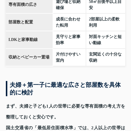
遊び場と収納
50㎡台後半以上目
専有面積の広さ
確保
安
成長に合わせ
2部屋以上の柔軟
部屋数と配置
た転用
利用
見守りと家事
対面キッチンと短
LDKと家事動線
効率
い動線
片付けやすい
玄関近くの十分な
収納とベビーカー置場
室内
収納
夫婦＋第一子に最適な広さと部屋数を具体
的に検討
まず、夫婦と子ども1人の世帯に必要な専有面積の考え方を
整理しておくと安心です。
国土交通省の「最低居住面積水準」では、2人以上の世帯は