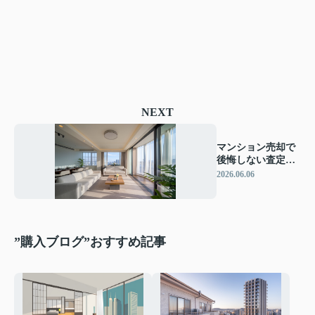
NEXT
マンション売却で
後悔しない査定の
受け方！評価ポイ
2026.06.06
ントと価格アップ
のコツを解説
”購入ブログ”おすすめ記事