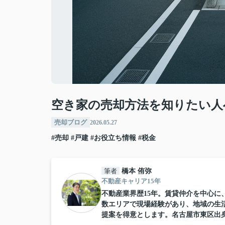
空き家の売却方法を知りたい人
売却ブログ
2026.05.27
#売却
#戸建
#お役立ち情報
#税金
筆者
橋本 侑弥
不動産キャリア15年
不動産業界歴15年。賃貸仲介を中心
数エリアで現場経験があり、地域の生
提案を得意とします。名古屋市東区出