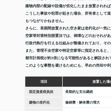
建物内部の配線や設備が劣化したまま放置されれば
こうした事故や犯罪が起きた場合、所有者として道
もつながりかねません。
さらに、長期間放置された空き家は老朽化が一気に
空家等対策特別措置法では、倒壊などのおそれがあ
行政代執行を行える仕組みが整備されており、その
また、管理不全空家や特定空家等に指定されると、
都市計画税が約3倍になる可能性があると解説され
このような事態を避けるためにも、早めの売却や利
項目
放置した場
固定資産税負担
長期的な支出継続
建物の老朽化
修繕費・解体費の増大