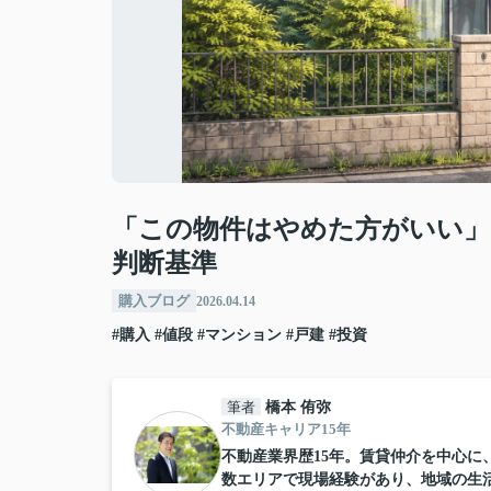
「この物件はやめた方がいい」
判断基準
購入ブログ
2026.04.14
#購入
#値段
#マンション
#戸建
#投資
筆者
橋本 侑弥
不動産キャリア15年
不動産業界歴15年。賃貸仲介を中心
数エリアで現場経験があり、地域の生