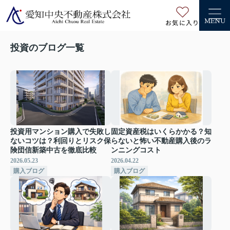
お気に入り
MENU
投資のブログ一覧
投資用マンション購入で失敗し
固定資産税はいくらかかる？知
ないコツは？利回りとリスク保
らないと怖い不動産購入後のラ
険団信新築中古を徹底比較
ンニングコスト
2026.05.23
2026.04.22
購入ブログ
購入ブログ