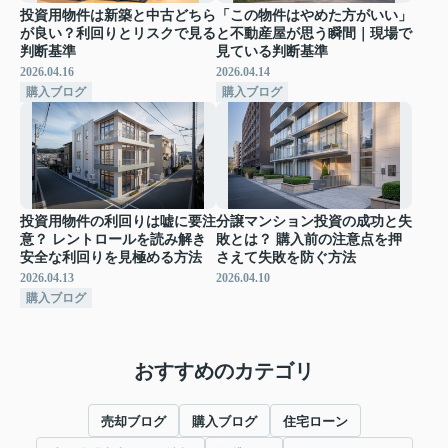
投資用物件は新築と中古どちら
「この物件はやめた方がいい」
が良い？利回りとリスクで見る
と不動産屋が思う瞬間｜現場で
判断基準
見ている判断基準
2026.04.16
2026.04.14
購入ブログ
購入ブログ
投資用物件の利回りは嘘に要注
分譲マンション投資の成功と失
意？ レントロールを読み解き
敗とは？ 購入前の注意点を押
安全な利回りを見極める方法
さえて失敗を防ぐ方法
2026.04.13
2026.04.10
購入ブログ
おすすめのカテゴリ
売却ブログ
購入ブログ
住宅ローン