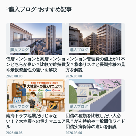
”購入ブログ”おすすめ記事
購入ブログ
購入ブログ
低層マンションと高層マンショ
マンション管理費の値上がり不
ンどちらが良い？比較で維持費
安？将来リスクと長期推移の見
や景観資産性の違いを解説
方を解説
2026.08.08
2026.08.08
購入ブログ
購入ブログ
南海トラフ地震だけじゃな
団信の種類を比較したい人必
い！？大地震への備えマニュア
見？がん特約や一般団信ワイド
ル
団信疾病保障の違いを解説
2026.08.06
2026.08.06