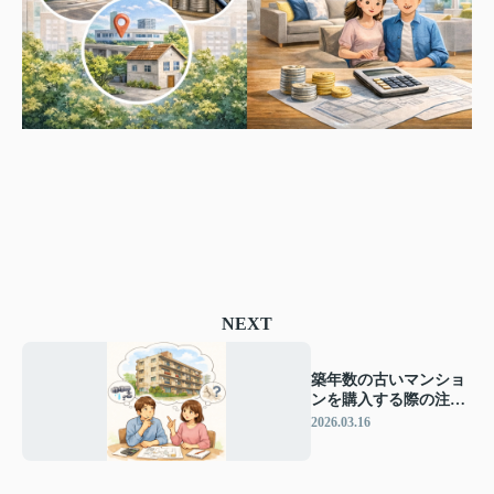
NEXT
築年数の古いマンショ
ンを購入する際の注意
点とは？後悔しないた
2026.03.16
めのチェックポイント