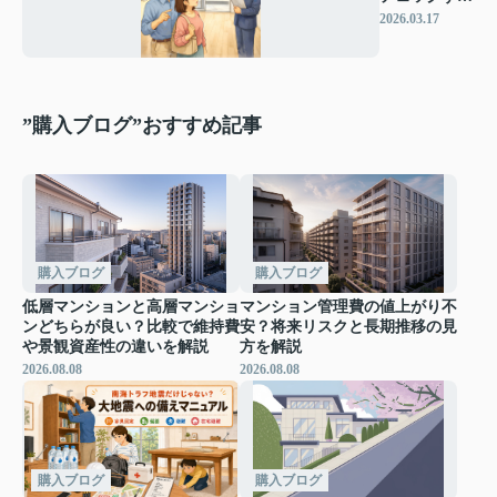
きポイント
2026.03.17
は？
”購入ブログ”おすすめ記事
購入ブログ
購入ブログ
低層マンションと高層マンショ
マンション管理費の値上がり不
ンどちらが良い？比較で維持費
安？将来リスクと長期推移の見
や景観資産性の違いを解説
方を解説
2026.08.08
2026.08.08
購入ブログ
購入ブログ