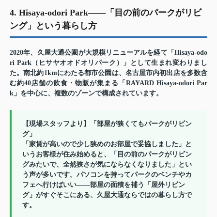
4. Hisaya-odori Park——「目の前のパークがリビ
ング」という暮らし方
2020年、久屋大通公園が大規模リニューアルを経て「Hisaya-odo
ri Park（ヒサヤオオドオリパーク）」として生まれ変わりまし
た。南北約1kmにわたる都市公園は、名古屋市内初出店を多数含
む約40店舗の飲食・物販が集まる「RAYARD Hisaya-odori Par
k」を中心に、複数のゾーンで構成されています。
【現場スタッフより】「部屋が狭くてもパークがリビン
グ」
「家賃が高いので少し狭めのお部屋で妥協しました」と
いうお客様が住み始めると、「目の前のパークがリビン
グみたいで、全然狭さが気にならなくなりました」とい
う声が多いです。パソコンを持ってパークのベンチやカ
フェへ行けばいい——部屋の面積を補う「屋外リビン
グ」がすぐそこにある、久屋大通ならではの暮らし方で
す。