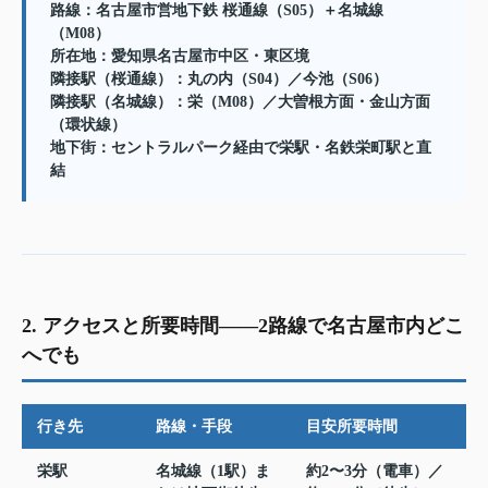
路線：名古屋市営地下鉄 桜通線（S05）＋名城線
（M08）
所在地：愛知県名古屋市中区・東区境
隣接駅（桜通線）：丸の内（S04）／今池（S06）
隣接駅（名城線）：栄（M08）／大曽根方面・金山方面
（環状線）
地下街：セントラルパーク経由で栄駅・名鉄栄町駅と直
結
2. アクセスと所要時間——2路線で名古屋市内どこ
へでも
行き先
路線・手段
目安所要時間
栄駅
名城線（1駅）ま
約2〜3分（電車）／