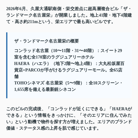
2026年6月、久屋大通駅南側・栄交差点に超高層複合ビル「
ザ・
ランドマーク名古屋栄
」が開業しました。地上41階・地下4階建
て・高さ約211mという、栄エリアで最も高いビルです。
ザ・ランドマーク名古屋栄の概要
コンラッド名古屋
（10〜11階・31〜40階）：スイート29
室を含む全170室のラグジュアリーホテル
HAERA（ハエラ）
（地下2階〜地上4階）：大丸松坂屋百
貨店×PARCOが手がけるラグジュアリーモール。全65店
舗
TOHOシネマズ 名古屋栄
（5〜9階）：全10スクリーン・
1,655席を備える最新鋭シネコン
このビルの完成後、「コンラッドが近くにできる」「HAERAが
できる」という情報をきっかけに、「そのエリアに住んでみた
い」という動機で物件を探す方が増えました。エリアのブランド
価値・ステータス感の上昇を肌で感じています。