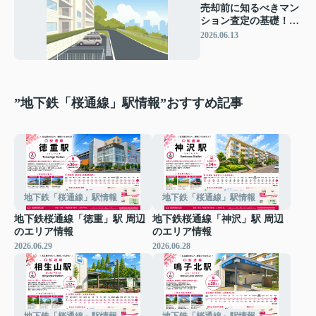
売却前に知るべきマン
ション査定の基礎！不
動産査定の査定額と成
2026.06.13
約価格の違いを解説
”地下鉄「桜通線」駅情報”おすすめ記事
地下鉄「桜通線」駅情報
地下鉄「桜通線」駅情報
地下鉄桜通線「徳重」駅 周辺
地下鉄桜通線「神沢」駅 周辺
のエリア情報
のエリア情報
2026.06.29
2026.06.28