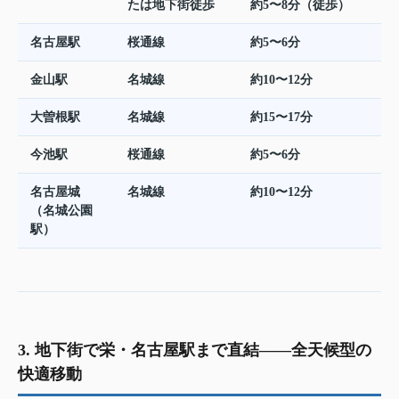
たは地下街徒歩
約5〜8分（徒歩）
名古屋駅
桜通線
約5〜6分
金山駅
名城線
約10〜12分
大曽根駅
名城線
約15〜17分
今池駅
桜通線
約5〜6分
名古屋城
名城線
約10〜12分
（名城公園
駅）
3. 地下街で栄・名古屋駅まで直結——全天候型の
快適移動