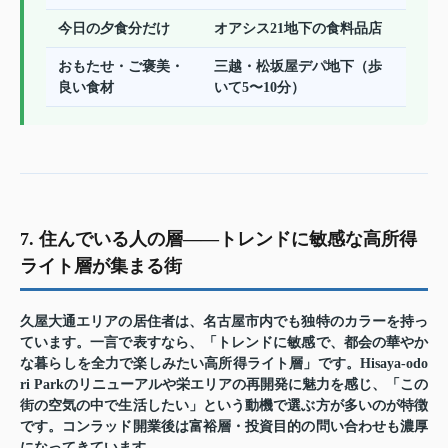
今日の夕食分だけ
オアシス21地下の食料品店
おもたせ・ご褒美・
三越・松坂屋デパ地下（歩
良い食材
いて5〜10分）
7. 住んでいる人の層——トレンドに敏感な高所得
ライト層が集まる街
久屋大通エリアの居住者は、名古屋市内でも独特のカラーを持っ
ています。一言で表すなら、
「トレンドに敏感で、都会の華やか
な暮らしを全力で楽しみたい高所得ライト層」
です。Hisaya-odo
ri Parkのリニューアルや栄エリアの再開発に魅力を感じ、「この
街の空気の中で生活したい」という動機で選ぶ方が多いのが特徴
です。コンラッド開業後は富裕層・投資目的の問い合わせも濃厚
になってきています。