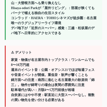
山・大曽根方面へも乗り換えなし
Hisaya-odori Parkが「屋外リビング」
：部屋が狭くても
パークで補える独自の生活スタイル
コンラッド・HAERA・TOHOシネマズが徒歩圏
：名古屋
唯一のラグジュアリーライフ環境
デパ地下が「近所のスーパー」感覚
：三越・松坂屋のデ
パ地下へ日常的にアクセスできる
⚠️ デメリット
家賃・物価が名古屋市内トップクラス
：ワンルームでも
8〜10万円超
週末のイベント音
：公園・オアシス21でほぼ毎週フェス
や音楽イベントが開催。重低音・歓声が響くことも
錦方面への注意
：南西に進むと名古屋最大の歓楽街「錦
三」。物件が錦寄りの場合は夜間の雰囲気に注意
駐車場代が高い
：月額4〜5万円前後が相場
自炊派にはやや不便
：駅直近に大型スーパーなし。複数
の買い物先を使い分ける必要がある