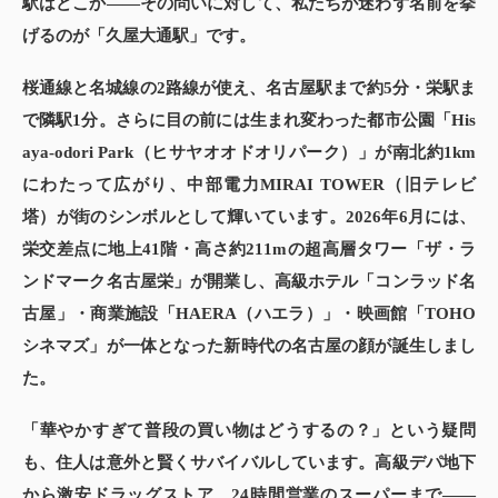
駅はどこか——その問いに対して、私たちが迷わず名前を挙
げるのが「久屋大通駅」です。
桜通線と名城線の2路線が使え、名古屋駅まで約5分・栄駅ま
で隣駅1分。さらに目の前には生まれ変わった都市公園「His
aya-odori Park（ヒサヤオオドオリパーク）」が南北約1km
にわたって広がり、中部電力MIRAI TOWER（旧テレビ
塔）が街のシンボルとして輝いています。2026年6月には、
栄交差点に地上41階・高さ約211mの超高層タワー「ザ・ラ
ンドマーク名古屋栄」が開業し、高級ホテル「コンラッド名
古屋」・商業施設「HAERA（ハエラ）」・映画館「TOHO
シネマズ」が一体となった新時代の名古屋の顔が誕生しまし
た。
「華やかすぎて普段の買い物はどうするの？」という疑問
も、住人は意外と賢くサバイバルしています。高級デパ地下
から激安ドラッグストア、24時間営業のスーパーまで——