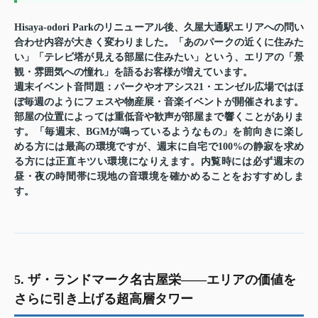
Hisaya-odori Parkのリニューアル後、久屋大通駅エリアへの問い
合わせ内容が大きく変わりました。「あのパークの近くに住みた
い」「テレビ塔が見える部屋に住みたい」という、エリアの「景
観・雰囲気への憧れ」を語るお客様が増えています。
週末イベント音問題
：パークやオアシス21・エンゼル広場ではほ
ぼ毎週のようにフェスや物産展・音楽イベントが開催されます。
部屋の位置によっては重低音や歓声が部屋まで響くことがありま
す。「毎週末、BGMが鳴っているようなもの」を前向きに楽し
める方には最高の環境ですが、週末に自宅で100%の静寂を求め
る方には正直キツい環境になりえます。内覧時には必ず週末の
昼・夜の時間帯に現地の音環境を確かめることをおすすめしま
す。
5. ザ・ランドマーク名古屋栄——エリアの価値を
さらに引き上げる超高層タワー