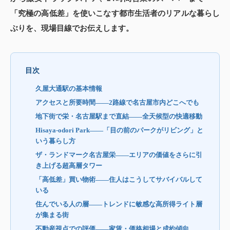
「究極の高低差」を使いこなす都市生活者のリアルな暮らし
ぶりを、現場目線でお伝えします。
目次
久屋大通駅の基本情報
アクセスと所要時間——2路線で名古屋市内どこへでも
地下街で栄・名古屋駅まで直結——全天候型の快適移動
Hisaya-odori Park——「目の前のパークがリビング」と
いう暮らし方
ザ・ランドマーク名古屋栄——エリアの価値をさらに引
き上げる超高層タワー
「高低差」買い物術——住人はこうしてサバイバルして
いる
住んでいる人の層——トレンドに敏感な高所得ライト層
が集まる街
不動産視点での評価——家賃・価格相場と成約傾向