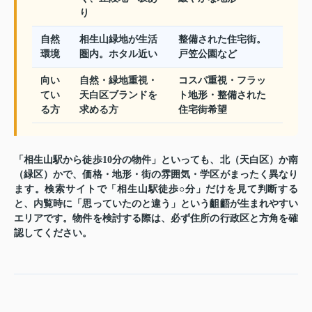
り
自然
相生山緑地が生活
整備された住宅街。
環境
圏内。ホタル近い
戸笠公園など
向い
自然・緑地重視・
コスパ重視・フラッ
てい
天白区ブランドを
ト地形・整備された
る方
求める方
住宅街希望
「相生山駅から徒歩10分の物件」といっても、北（天白区）か南
（緑区）かで、価格・地形・街の雰囲気・学区がまったく異なり
ます。検索サイトで「相生山駅徒歩○分」だけを見て判断する
と、内覧時に「思っていたのと違う」という齟齬が生まれやすい
エリアです。物件を検討する際は、必ず住所の行政区と方角を確
認してください。