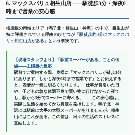
6. マックスバリュ相生山店——駅徒歩3分・深夜0
時まで営業の安心感
桜通線の南端エリア（鳴子北・相生山・神沢）の中で、相生山が
特に評価されている理由のひとつが
「駅徒歩約3分にマックスバ
リュ相生山店がある」
という事実です。
【現場スタッフより】「駅前スーパーがある」ことの価
値——主婦層の反応
駅前でご案内する際、奥様に「マックスバリュが徒歩3分
にあります、しかも深夜0時まで営業です」とお伝えする
と、表情が一気に明るくなります。「仕事が長引いた日
や、子どもの急な体調不良で買い物に行けなかった夜で
も、駅から3分でスーパーに寄れる」——この安心感は、
実際に生活を始めてから真価を発揮します。鳴子北・神
沢には駅前に大手の大型スーパーがありませんが、相生
山にはこれがある。この差は、日々の生活のストレスに
直結します。