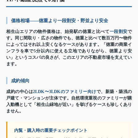
価格相場——徳重より一段割安・野並より安全
相生山エリアの物件価格は、始発駅の徳重と比べて
一段割安
で
す。同じ間取り・広さの物件でも、徳重と比べて数百万円〜物件
によってはそれ以上安くなるケースがあります。「徳重の商業イ
ンフラを車で5分以内に使える立地でありながら、徳重より安
い」というコスパの良さが、このエリアの不動産市場を支えてい
ます。
成約傾向
成約の中心は
2LDK〜3LDKのファミリー向け
で、新築・築浅の
戸建て・マンションが主体です。自然環境重視のファミリーが購
入動機として「相生山緑地が近い」を挙げるケースも珍しくあり
ません。
内覧・購入時の重要チェックポイント