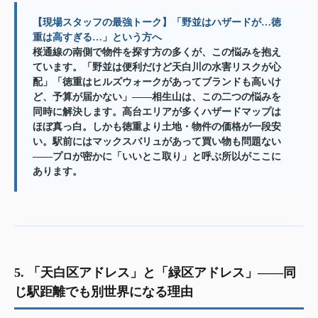
【現場スタッフの最強トーク】「野並はハザードが…徳
重は高すぎる…」という方へ
桜通線の南側で物件を探す方の多くが、この悩みを抱え
ています。「野並は便利だけど天白川の水害リスクが心
配」「徳重はヒルズウォークがあってブランドも高いけ
ど、予算が届かない」——相生山は、この二つの悩みを
同時に解決します。高台エリアが多くハザードマップは
ほぼ真っ白。しかも徳重より土地・物件の価格が一段安
い。駅前にはマックスバリュがあって買い物も問題ない
——プロが密かに「いいとこ取り」と呼ぶ所以がここに
あります。
5. 「天白区アドレス」と「緑区アドレス」——同
じ駅距離でも別世界になる理由