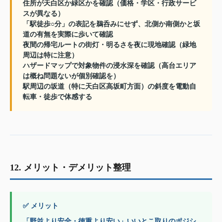
住所が天白区か緑区かを確認（価格・学区・行政サービ
スが異なる）
「駅徒歩○分」の表記を鵜呑みにせず、北側か南側かと坂
道の有無を実際に歩いて確認
夜間の帰宅ルートの街灯・明るさを夜に現地確認（緑地
周辺は特に注意）
ハザードマップで対象物件の浸水深を確認（高台エリア
は概ね問題ないが個別確認を）
駅周辺の坂道（特に天白区高坂町方面）の斜度を電動自
転車・徒歩で体感する
12. メリット・デメリット整理
✅ メリット
「野並より安全・徳重より安い」いいとこ取りのポジシ