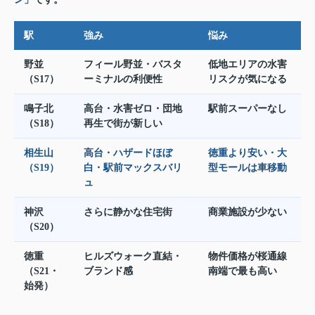
駅
強み
悩み
野並
フィール野並・バスタ
低地エリアの水害
（S17）
ーミナルの利便性
リスクが気になる
鳴子北
高台・水害ゼロ・団地
駅前スーパーなし
（S18）
再生で街が新しい
相生山
高台・ハザードほぼ
徳重より安い・大
（S19）
白・駅前マックスバリ
型モールは車移動
ュ
神沢
さらに静かな住宅街
商業施設が少ない
（S20）
徳重
ヒルズウォーク直結・
物件価格が桜通線
（S21・
ブランド感
南端で最も高い
始発）