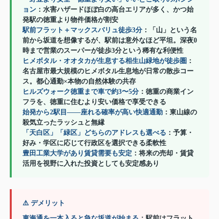
ョン
：水害ハザードほぼ白の高台エリアが多く、かつ始
発駅の徳重より物件価格が割安
駅前フラット＋マックスバリュ徒歩3分
：「山」という名
前から坂道を想像するが、駅前は意外なほど平坦。深夜0
時まで営業のスーパーが徒歩3分という稀有な利便性
ヒメボタル・オオタカが生息する相生山緑地が徒歩圏
：
名古屋市最大規模のヒメボタル生息地が日常の散歩コー
ス。都心通勤×本物の自然体験の共存
ヒルズウォーク徳重まで車で約3〜5分
：徳重の商業イン
フラを、徳重に住むより安い価格で享受できる
始発から2駅目——座れる確率が高い快適通勤
：東山線の
殺気立ったラッシュと無縁
「天白区」「緑区」どちらのアドレスも選べる
：予算・
好み・学区に応じて行政区を選択できる柔軟性
豊田工業大学があり賃貸需要も安定
：将来の売却・賃貸
活用を視野に入れた投資としても安定感あり
⚠️ デメリット
東海通を一本入ると急な坂道が始まる
：駅前はフラット