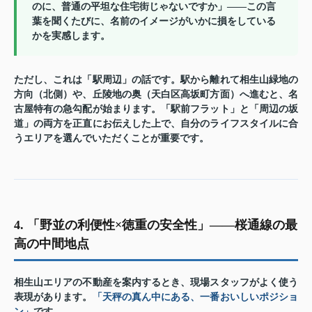
のに、普通の平坦な住宅街じゃないですか」——この言
葉を聞くたびに、名前のイメージがいかに損をしている
かを実感します。
ただし、これは「駅周辺」の話です。駅から離れて相生山緑地の
方向（北側）や、丘陵地の奥（天白区高坂町方面）へ進むと、名
古屋特有の急勾配が始まります。「駅前フラット」と「周辺の坂
道」の両方を正直にお伝えした上で、自分のライフスタイルに合
うエリアを選んでいただくことが重要です。
4. 「野並の利便性×徳重の安全性」——桜通線の最
高の中間地点
相生山エリアの不動産を案内するとき、現場スタッフがよく使う
表現があります。
「天秤の真ん中にある、一番おいしいポジショ
ン」
です。