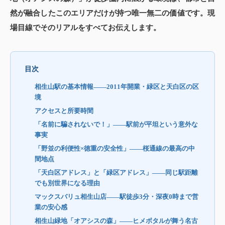
然が融合したこのエリアだけが持つ唯一無二の価値です。現
場目線でそのリアルをすべてお伝えします。
目次
相生山駅の基本情報——2011年開業・緑区と天白区の区
境
アクセスと所要時間
「名前に騙されないで！」——駅前が平坦という意外な
事実
「野並の利便性×徳重の安全性」——桜通線の最高の中
間地点
「天白区アドレス」と「緑区アドレス」——同じ駅距離
でも別世界になる理由
マックスバリュ相生山店——駅徒歩3分・深夜0時まで営
業の安心感
相生山緑地「オアシスの森」——ヒメボタルが舞う名古