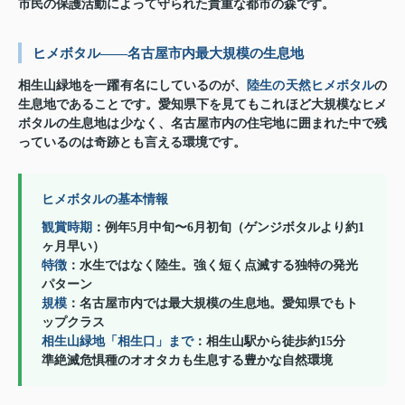
市民の保護活動によって守られた貴重な都市の森です。
ヒメボタル——名古屋市内最大規模の生息地
相生山緑地を一躍有名にしているのが、
陸生の天然ヒメボタル
の
生息地であることです。愛知県下を見てもこれほど大規模なヒメ
ボタルの生息地は少なく、名古屋市内の住宅地に囲まれた中で残
っているのは奇跡とも言える環境です。
ヒメボタルの基本情報
観賞時期
：例年5月中旬〜6月初旬（ゲンジボタルより約1
ヶ月早い）
特徴
：水生ではなく陸生。強く短く点滅する独特の発光
パターン
規模
：名古屋市内では最大規模の生息地。愛知県でもト
ップクラス
相生山緑地「相生口」まで
：相生山駅から徒歩約15分
準絶滅危惧種のオオタカも生息する豊かな自然環境