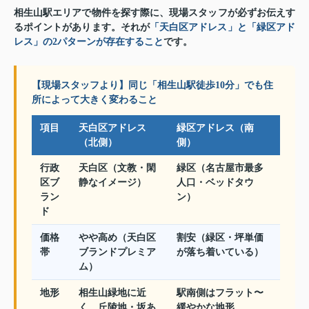
相生山駅エリアで物件を探す際に、現場スタッフが必ずお伝えす
るポイントがあります。それが
「天白区アドレス」と「緑区アド
レス」の2パターンが存在すること
です。
【現場スタッフより】同じ「相生山駅徒歩10分」でも住
所によって大きく変わること
項目
天白区アドレス
緑区アドレス（南
（北側）
側）
行政
天白区（文教・閑
緑区（名古屋市最多
区ブ
静なイメージ）
人口・ベッドタウ
ラン
ン）
ド
価格
やや高め（天白区
割安（緑区・坪単価
帯
ブランドプレミア
が落ち着いている）
ム）
地形
相生山緑地に近
駅南側はフラット〜
く、丘陵地・坂あ
緩やかな地形