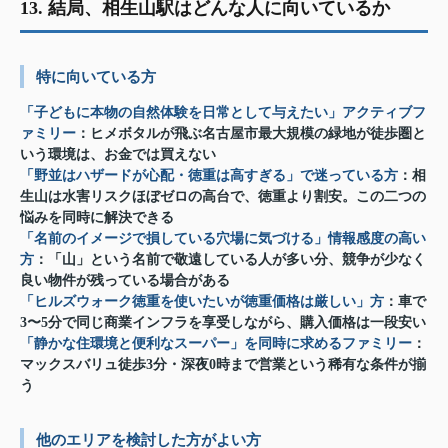
13. 結局、相生山駅はどんな人に向いているか
特に向いている方
「子どもに本物の自然体験を日常として与えたい」アクティブフ
ァミリー
：ヒメボタルが飛ぶ名古屋市最大規模の緑地が徒歩圏と
いう環境は、お金では買えない
「野並はハザードが心配・徳重は高すぎる」で迷っている方
：相
生山は水害リスクほぼゼロの高台で、徳重より割安。この二つの
悩みを同時に解決できる
「名前のイメージで損している穴場に気づける」情報感度の高い
方
：「山」という名前で敬遠している人が多い分、競争が少なく
良い物件が残っている場合がある
「ヒルズウォーク徳重を使いたいが徳重価格は厳しい」方
：車で
3〜5分で同じ商業インフラを享受しながら、購入価格は一段安い
「静かな住環境と便利なスーパー」を同時に求めるファミリー
：
マックスバリュ徒歩3分・深夜0時まで営業という稀有な条件が揃
う
他のエリアを検討した方がよい方