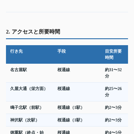
2. アクセスと所要時間
行き先
手段
目安所要
時間
名古屋駅
桜通線
約31〜32
分
久屋大通（栄方面）
桜通線
約25〜26
分
鳴子北駅（前駅）
桜通線（1駅）
約2〜3分
神沢駅（次駅）
桜通線（1駅）
約2〜3分
徳重駅（終点・始
桜通線
約4〜5分