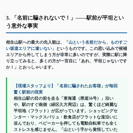
3. 「名前に騙されないで！」——駅前が平坦とい
う意外な事実
相生山駅への最大の先入観は、
「山という名前だから、ものすご
い坂道エリアに違いない」
というものです。この思い込みで候補
エリアから外してしまう方が非常に多いのですが、実際に駅に降
り立ってみると、多くの方が一言目に「あれ、平坦じゃないです
か！」とおっしゃいます。
【現場スタッフより】「名前に騙されたお客様」が毎回
驚く駅前の現実
相生山駅の目の前を走る「東海通（県道56号）」沿い
や、駅のすぐ南側（緑区久方周辺）は、驚くほど綺麗な
平坦地（フラット）が広がっています。ショッピングセ
ンター・マックスバリュ・飲食店がフラットな道沿いに
並んでおり、ベビーカーを押しても電動自転車でも全く
ストレスを感じません。「山という字から覚悟していた