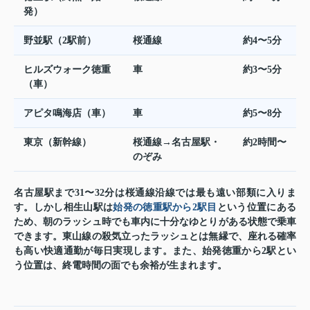
発）
野並駅（2駅前）
桜通線
約4〜5分
ヒルズウォーク徳重
車
約3〜5分
（車）
アピタ鳴海店（車）
車
約5〜8分
東京（新幹線）
桜通線→名古屋駅・
約2時間〜
のぞみ
名古屋駅まで31〜32分は桜通線沿線では最も遠い部類に入りま
す。しかし相生山駅は
始発の徳重駅から2駅目
という位置にある
ため、朝のラッシュ時でも車内に十分なゆとりがある状態で乗車
できます。東山線の殺気立ったラッシュとは無縁で、座れる確率
も高い快適通勤が毎日実現します。また、始発徳重から2駅とい
う位置は、終電時間の面でも余裕が生まれます。