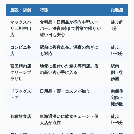
施設・店舗
特徴
距離感
マックスバ
食料品・日用品が揃う中型スー
徒歩約
リュ相生山
パー。深夜0時まで営業で帰りが
3分
店
遅い日も安心
コンビニ各
駅前に複数点在。深夜の急ぎに
徒歩
店
も対応
1〜3分
宮田精肉店
地元に根付いた精肉専門店。质
駅南
グリーンプ
の高い肉が手に入る
側・徒
ラザ店
歩圏
ドラッグス
日用品・薬・コスメが揃う
南側住
トア
宅街・
徒歩圏
各種飲食店
東海通沿いに飲食チェーン・個
徒歩
人店が点在
1〜5分