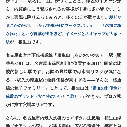
か？」——駅名に「山」がつくことと、緑区のイメージか
ら、内覧前にこう警戒されるお客様が非常に多い駅です。し
かし実際に降り立ってみると、多くの方が驚きます。
駅前が
まさかの平坦、しかも徒歩3分にマックスバリュ——「名前に騙
された」という言葉が出るほど、イメージとのギャップが大きい
が、相生山です。
駅
名古屋市営地下鉄桜通線「相生山（あいおいやま）」駅（駅
番号S19）は、名古屋市緑区相川に位置する2011年開業の比
較的新しい駅です。お隣の野並駅では水害リスクが気にな
る、2駅先の徳重駅は物件価格が高すぎる——そんな「桜通
線の迷子ファミリー」にとって、相生山は
「野並の利便性と
ができる、プロが密
徳重のブランド・安全性のいいとこ取り」
かに推す穴場エリアです。
さらに、名古屋市内最大規模のヒメボタル生息地「相生山緑
地（オアシスの森）」が徒歩圏内に広がる環境は、都市と自