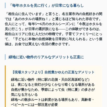
「毎年ホタルを見に行く」が日常になる暮らし
「相生山に住んでいます」と言うと、名古屋市内の自然好きの間
では「あのホタルの場所ね！」と通じるほど知られた存在です。
住人にとって、毎年5〜6月のホタルシーズンに「今夜はホタルを
見に行こう」が日常の選択肢になる——この体験ができるのは、
相生山エリアに住む人だけの特権です。子育てファミリーにとっ
て、「子どもに本物の自然体験を日常的に与えられる」という価
値は、お金では買えない生活の豊かさです。
緑地に近い物件のリアルなデメリットも正直に
【現場スタッフより】自然豊かゆえの正直なデメリット
緑地に近い物件（特に駅の北側・天白区高坂町など）
は、夜になると街灯が少なくかなり暗くなる場所がある
自然が豊かなため、季節によって虫（特に夏）の多さが
気になる方もいる
緑地への散歩ルートは斜度がある場所もあり、高齢者・
ベビーカーには一部注意が必要