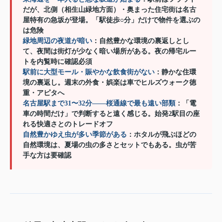
だが、北側（相生山緑地方面）・奥まった住宅街は名古
屋特有の急坂が登場。「駅徒歩○分」だけで物件を選ぶの
は危険
緑地周辺の夜道が暗い
：自然豊かな環境の裏返しとし
て、夜間は街灯が少なく暗い場所がある。夜の帰宅ルー
トを内覧時に確認必須
駅前に大型モール・賑やかな飲食街がない
：静かな住環
境の裏返し。週末の外食・娯楽は車でヒルズウォーク徳
重・アピタへ
名古屋駅まで31〜32分——桜通線で最も遠い部類
：「電
車の時間だけ」で判断すると遠く感じる。始発2駅目の座
れる快適さとのトレードオフ
自然豊かゆえ虫が多い季節がある
：ホタルが飛ぶほどの
自然環境は、夏場の虫の多さとセットでもある。虫が苦
手な方は要確認