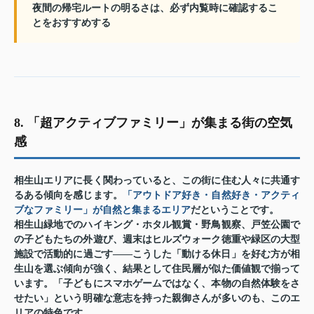
夜間の帰宅ルートの明るさは、必ず内覧時に確認するこ
とをおすすめする
8. 「超アクティブファミリー」が集まる街の空気
感
相生山エリアに長く関わっていると、この街に住む人々に共通す
るある傾向を感じます。
「アウトドア好き・自然好き・アクティ
ブなファミリー」が自然と集まるエリア
だということです。
相生山緑地でのハイキング・ホタル観賞・野鳥観察、戸笠公園で
の子どもたちの外遊び、週末はヒルズウォーク徳重や緑区の大型
施設で活動的に過ごす——こうした「動ける休日」を好む方が相
生山を選ぶ傾向が強く、結果として住民層が似た価値観で揃って
います。「子どもにスマホゲームではなく、本物の自然体験をさ
せたい」という明確な意志を持った親御さんが多いのも、このエ
リアの特色です。