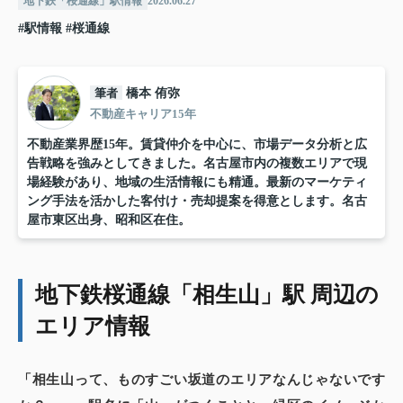
地下鉄「桜通線」駅情報
2026.06.27
#駅情報
#桜通線
筆者
橋本 侑弥
不動産キャリア15年
不動産業界歴15年。賃貸仲介を中心に、市場データ分析と広
告戦略を強みとしてきました。名古屋市内の複数エリアで現
場経験があり、地域の生活情報にも精通。最新のマーケティ
ング手法を活かした客付け・売却提案を得意とします。名古
屋市東区出身、昭和区在住。
地下鉄桜通線「相生山」駅 周辺の
エリア情報
「相生山って、ものすごい坂道のエリアなんじゃないです