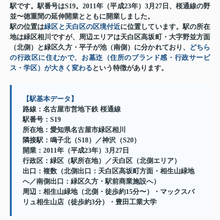
駅です。駅番号はS19。2011年（平成23年）3月27日、桜通線の野
並〜徳重間の延伸開業とともに開業しました。
駅の位置は
緑区と天白区の区境付近
に位置しています。駅の所在
地は緑区相川ですが、周辺エリアは天白区高坂町・大字野並方面
（北側）と緑区久方・平子が池（南側）に分かれており、
どちら
の行政区に住むかで、お墓迮（住所のブランド感・行政サービ
ス・学区）が大きく変わる
という特徴があります。
【駅基本データ】
路線：名古屋市営地下鉄 桜通線
駅番号：S19
所在地：愛知県名古屋市緑区相川
隣接駅：鳴子北（S18）／神沢（S20）
開業：2011年（平成23年）3月27日
行政区：緑区（駅所在地）／天白区（北側エリア）
出口：複数（北側出口：天白区高坂町方面・相生山緑地
へ／南側出口：緑区久方・駅前商業施設へ）
周辺：相生山緑地（北側・徒歩約15分〜）・マックスバ
リュ相生山店（徒歩約3分）・豊田工業大学