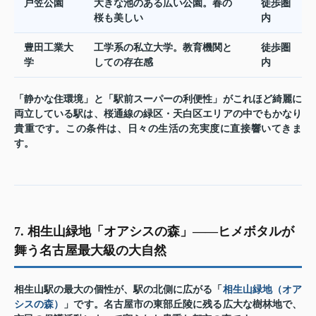
戸笠公園
大きな池のある広い公園。春の
徒歩圏
桜も美しい
内
豊田工業大
工学系の私立大学。教育機関と
徒歩圏
学
しての存在感
内
「静かな住環境」と「駅前スーパーの利便性」がこれほど綺麗に
両立している駅は、桜通線の緑区・天白区エリアの中でもかなり
貴重です。この条件は、日々の生活の充実度に直接響いてきま
す。
7. 相生山緑地「オアシスの森」——ヒメボタルが
舞う名古屋最大級の大自然
相生山駅の最大の個性が、駅の北側に広がる「
相生山緑地（オア
シスの森）
」です。名古屋市の東部丘陵に残る広大な樹林地で、