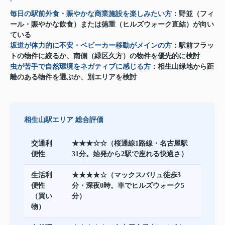
毎日の駅前外食・賑やかな商業施設を楽しみたい方
：野並（フィ
ール・賑やかな飲食）または徳重（ヒルズウォーク直結）が向い
ている
坂道が体力的に不安・ベビーカー移動がメインの方
：駅前フラッ
トの物件に絞るか、南側（緑区久方）の物件を優先的に検討
虫が苦手で自然環境をネガティブに感じる方
：相生山緑地から距
離のある物件を選ぶか、別エリアを検討
相生山駅エリア 総合評価
交通利
★★★☆☆（桜通線1路線・名古屋駅
便性
31分。始発から2駅で座れる快適さ）
生活利
★★★★☆（マックスバリュ徒歩3
便性
分・深夜0時。車でヒルズウォーク5
（買い
分）
物）