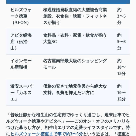
ヒルズウォ
桜通線始発駅直結の大型複合商業
約
ーク徳重
施設。衣食住・映画・フィットネ
3〜5
（AEON）
スが揃う
分
アピタ鳴海
食料品・衣料・家電・飲食が揃う
約
店（伝治
大型SC
5〜8
山）
分
イオンモー
名古屋南部最大級のショッピング
約
ル新瑞橋
モール
10〜
15分
激安スーパ
価格の安さで地元住民から絶大な
約
ー「カネス
支持。食費を抑えたい方に
10〜
エ」
15分
「普段は静かな相生山の住宅街でゆっくり過ごし、週末は車でヒ
ルズウォーク徳重やアピタへ」——このオン・オフのメリハリを
つけた暮らし方が、相生山エリアの定番ライフスタイルです。特
に
ヒルズウォーク徳重まで車で約3〜5分
という近さは、「徳重と