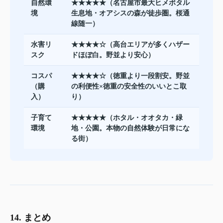
自然環
★★★★★（名古屋市最大ヒメボタル
境
生息地・オアシスの森が徒歩圏。桜通
線随一）
水害リ
★★★★☆（高台エリアが多くハザー
スク
ドほぼ白。野並より安心）
コスパ
★★★★☆（徳重より一段割安。野並
（購
の利便性×徳重の安全性のいいとこ取
入）
り）
子育て
★★★★★（ホタル・オオタカ・緑
環境
地・公園。本物の自然体験が日常にな
る街）
14. まとめ