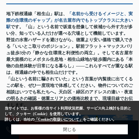
地下鉄桜通線「相生山」駅は、
「名前から受けるイメージと、実
際の住環境のギャップ」が名古屋市内でもトップクラスに大きい
駅
です。「山」という名前で坂道を想像して候補から外す方が多
い分、知っている人だけが選べる穴場として機能しています。
野並の水害ハザードを避けながら、徳重より安い価格で購入でき
る「いいとこ取りのポジション」。駅前フラット＋マックスバリ
ュ徒歩3分の「静かな住環境と利便性の両立」。そして名古屋市
最大規模のヒメボタル生息地・相生山緑地が徒歩圏内にある「本
物の自然体験が日常になる暮らし」——これらすべてが重なる駅
は、桜通線の中でも相生山だけです。
「山という名前に騙されていた」という言葉が内覧後に出てくる
この駅を、ぜひ一度現地で体感してください。物件についてのご
相談はいつでも私たちへ。天白区・緑区のアドレスの違い・夜道
の明るさの確認・徳重エリアとの価格比較まで、現場目線でお伝
えします。
当サイトでは、お客様の当サイト利用状況把握、サービス向上検討を目的と
して、クッキー（Cookie）を使用しています。
詳しくは、当社の
「Cookieの取扱いについて」
をご確認ください。
売却査定
購入相談
閉じる