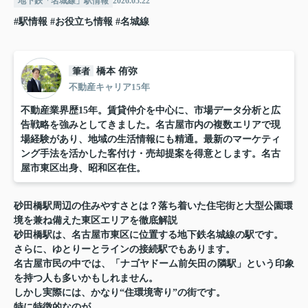
地下鉄「名城線」駅情報
2026.05.22
#駅情報
#お役立ち情報
#名城線
筆者
橋本 侑弥
不動産キャリア15年
不動産業界歴15年。賃貸仲介を中心に、市場データ分析と広
告戦略を強みとしてきました。名古屋市内の複数エリアで現
場経験があり、地域の生活情報にも精通。最新のマーケティ
ング手法を活かした客付け・売却提案を得意とします。名古
屋市東区出身、昭和区在住。
砂田橋駅周辺の住みやすさとは？落ち着いた住宅街と大型公園環
境を兼ね備えた東区エリアを徹底解説
砂田橋駅
は、名古屋市東区に位置する地下鉄名城線の駅です。
さらに、ゆとりーとラインの接続駅でもあります。
名古屋市民の中では、「ナゴヤドーム前矢田の隣駅」という印象
を持つ人も多いかもしれません。
しかし実際には、かなり“住環境寄り”の街です。
特に特徴的なのが、