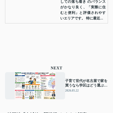
しての落ち着き のバランス
がかなり良く、「実際に住
むと便利」と評価されやす
いエリアです。 特に最近...
NEXT
子育て世代が名古屋で家を
買うなら学区はどう選ぶべ
き？後悔しにくいエリア選
2026.05.22
びと現実的な判断基準を徹
底解説